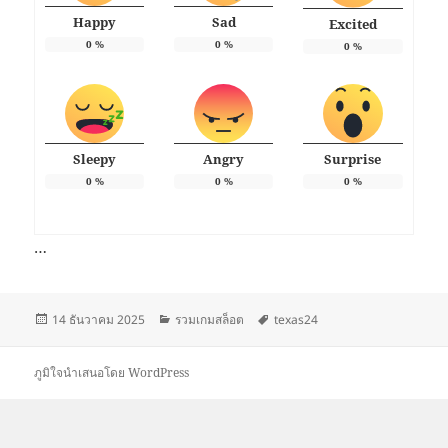
Happy
Sad
Excited
0
%
0
%
0
%
Sleepy
Angry
Surprise
0
%
0
%
0
%
…
เขียน
หมวด
ป้าย
14 ธันวาคม 2025
รวมเกมสล็อต
texas24
เมื่อ
หมู่
กำกับ
ภูมิใจนำเสนอโดย WordPress