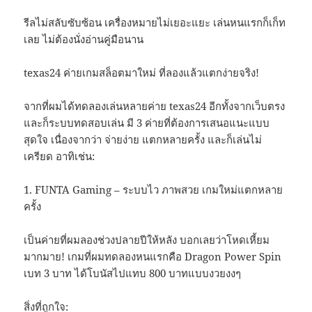
รีลไม่สลับซับซ้อน เครื่องหมายไม่เยอะแยะ เล่นหนแรกก็เก็ท
เลย ไม่ต้องนั่งอ่านคู่มือนาน
texas24 ค่ายเกมสล็อตมาใหม่ ที่ลองแล้วแตกง่ายจริง!
จากที่ผมได้ทดลองเล่นหลายค่าย texas24 อีกทั้งจากเว็บตรง
และก็ระบบทดสอบเล่น มี 3 ค่ายที่ต้องการเสนอแนะแบบ
สุดใจ เนื่องจากว่า จ่ายง่าย แตกหลายครั้ง และก็เล่นไม่
เครียด อาทิเช่น:
1. FUNTA Gaming – ระบบไว ภาพสวย เกมใหม่แตกหลาย
ครั้ง
เป็นค่ายที่ผมลองช่วงปลายปีให้หลัง บอกเลยว่าโหดเหี้ยม
มากมาย! เกมที่ผมทดลองหนแรกคือ Dragon Power Spin
เบท 3 บาท ได้โบนัสไปแทบ 800 บาทแบบงวยงงๆ
สิ่งที่ถูกใจ: