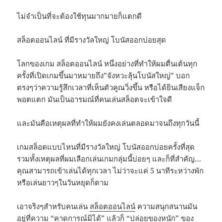
ไม่จำเป็นที่จะต้องใช้ทุนมากมายก็แตกดี
สล็อตออนไลน์ ที่มีรางวัลใหญ่ โบนัสออกบ่อยสุด
โลกของเกม สล็อตออนไลน์ หนึ่งอย่างที่ทำให้ผมตื่นเต้นทุก
ครั้งที่เปิดเกมขึ้นมาหมายถึง”จังหวะลุ้นโบนัสใหญ่” บอก
ตรงๆว่าความรู้สึกเวลาที่เห็นตัวคูณวิ่งขึ้น หรือได้ยินเสียงแจ็ก
พอตแตก มันเป็นอารมณ์ที่คนเล่นสล็อตจะเข้าใจดี
และมันคือเหตุผลที่ทำให้ผมยังคงเล่นตลอดมาจนถึงทุกวันนี้
เกมสล็อตแบบไหนที่มีรางวัลใหญ่ โบนัสออกบ่อยครั้งที่สุด
รวมทั้งเหตุผลที่ผมเลือกเล่นเกมกลุ่มนี้บ่อยๆ และก็ที่สำคัญ…
คุณสามารถเข้าเล่นได้ทุกเวลา ไม่ว่าจะแค่ 5 นาทีระหว่างพัก
หรือเล่นยาวๆในวันหยุดก็ตาม
เอาจริงๆสำหรับคนเล่น
สล็อตออนไลน์
ความสนุกสนานมัน
อยู่ที่ความ “คาดการณ์มิได้” แล้วก็ “ปล่อยของหนัก” ของ