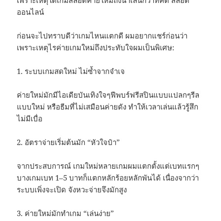
ออนไลน์
ก่อนจะไปทราบดีว่าเกมไหนแตกดี ผมอยากแชร์ก่อนว่า
เพราะเหตุไรค่ายเกมใหม่ถึงประทับใจผมเป็นพิเศษ:
1. ระบบเกมสดใหม่ ไม่ซ้ำจากจำเจ
ค่ายใหม่มักมีไอเดียบันเทิงใจๆฟีพบร์ฟรีสปินแบบแปลกๆรีล
แบบใหม่ หรือธีมที่ไม่เสมือนค่ายดัง ทำให้เวลาเล่นแล้วรู้สึก
ไม่มีเบื่อ
2. อัตราจ่ายเริ่มต้นมัก “หัวใจป๋า”
จากประสบการณ์ เกมใหม่หลายเกมผมแตกตั้งแต่เบทแรกๆ
บางเกมเบท 1–5 บาทก็แตกหลักร้อยหลักพันได้ เนื่องจากว่า
ระบบเพิ่งจะเปิด จังหวะจ่ายจึงมักสูง
3. ค่ายใหม่มักทำเกม “เล่นง่าย”