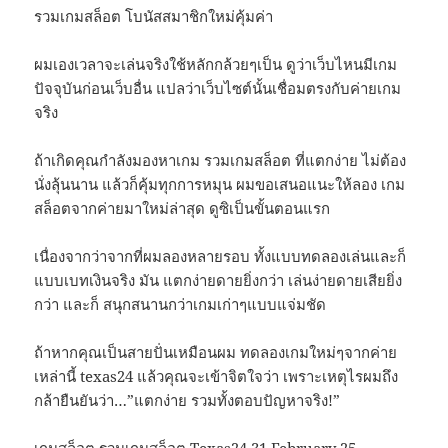
รวมเกมสล็อต โบนัสสมาชิกใหม่คุ้มค่า
ผมเองเวลาจะเล่นจริงใช้หลักกล้วยๆเป็น ดูว่าเว็บไหนมีเกม
ปัจจุบันก่อนเว็บอื่น แปลว่าเว็บไซต์นั้นเชื่อมตรงกับค่ายเกม
จริง
ถ้าเกิดคุณกำลังมองหาเกม รวมเกมสล็อต ที่แตกง่าย ไม่ต้อง
นั่งลุ้นนาน แล้วก็คุ้มทุกการหมุน ผมขอเสนอแนะให้ลอง เกม
สล็อตจากค่ายมาใหม่ล่าสุด ดูซิเป็นขั้นตอนแรก
เนื่องจากว่าจากที่ผมลองหลายรอบ ทั้งแบบทดลองเล่นและก็
แบบเบทเงินจริง มัน แตกง่ายดายยิ่งกว่า เล่นง่ายดายเสียยิ่ง
กว่า และก็ สนุกสนานกว่าเกมเก่าๆแบบแจ่มชัด
ถ้าหากคุณเป็นสายปั่นเหมือนผม ทดลองเกมใหม่ๆจากค่าย
เหล่านี้ texas24 แล้วคุณจะเข้าจิตใจว่า เพราะเหตุไรผมถึง
กล้ายืนยันว่า…”แตกง่าย รวมทั้งตอบปัญหาจริง!”
เกมสล็อต รวมเกมสล็อต Texas24 31 February 25