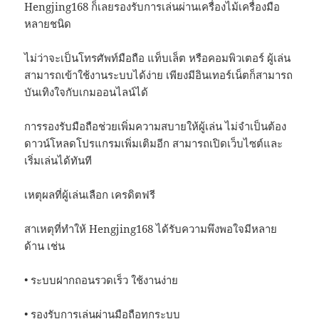
Hengjing168 ก็เลยรองรับการเล่นผ่านเครื่องไม้เครื่องมือ
หลายชนิด
ไม่ว่าจะเป็นโทรศัพท์มือถือ แท็บเล็ต หรือคอมพิวเตอร์ ผู้เล่น
สามารถเข้าใช้งานระบบได้ง่าย เพียงมีอินเทอร์เน็ตก็สามารถ
บันเทิงใจกับเกมออนไลน์ได้
การรองรับมือถือช่วยเพิ่มความสบายให้ผู้เล่น ไม่จำเป็นต้อง
ดาวน์โหลดโปรแกรมเพิ่มเติมอีก สามารถเปิดเว็บไซต์และ
เริ่มเล่นได้ทันที
เหตุผลที่ผู้เล่นเลือก เครดิตฟรี
สาเหตุที่ทำให้ Hengjing168 ได้รับความพึงพอใจมีหลาย
ด้าน เช่น
• ระบบฝากถอนรวดเร็ว ใช้งานง่าย
• รองรับการเล่นผ่านมือถือทุกระบบ