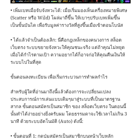
• เพิ่มเบทเมื่อจับจังหวะได้: เมื่อเริ่มมองเห็นเครื่องหมายพิเศษ
(Scatter หรือ Wild) โผล่มาถี่ขึ้น ให้เบาๆปรับเบทเพิ่มขึ้น
เป็นขั้นบันได เพื่อรับมูลค่ารางวัลที่สูงขึ้นเมื่อเข้าตอนโบนัส
• ได้แล้วจำเป็นต้องเลิก: นี่คือกฎเหล็กของคนวงการ สล็อต
เว็บตรง ระบบขยายจังหวะให้คุณชนะจริง แต่ถ้าคุณไม่หยุด
เมื่อได้กำไรตามเป้า ความอยากได้ก็อาจก่อให้คุณคืนเงินให้
ระบบไปในที่สุด
ขั้นตอนลงทะเบียน เพื่อเริ่มกระบวนการทำผลกำไร
สำหรับผู้ใดที่อ่านมาถึงนี้แล้วต้องการจะเปลี่ยนแปลง
ประสบการณ์การเล่นแบบเดิมๆมาสู่ระบบที่เป็นมาตรฐาน
สากล ขั้นตอนสมัครเป็นสมาชิก ของ สล็อตเว็บตรง ในตอนนี้
นั้นทำได้ง่ายอย่างยิ่งครับผม โดยธรรมดาจะใช้เวลาไม่เกิน 3
นาที ด้วยระบบอัตโนมัติ (Auto) ดังนี้:
• ขั้นตอนที่ 1: กดปุ่มสมัครเป็นสมาชิกบนหน้าเว็บหลัก