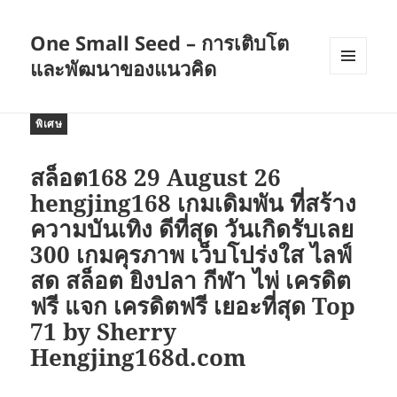
One Small Seed – การเติบโต
และพัฒนาของแนวคิด
เมนู
และวิด
เจ็ต
พิเศษ
สล็อต168 29 August 26
hengjing168 เกมเดิมพัน ที่สร้าง
ความบันเทิง ดีที่สุด วันเกิดรับเลย
300 เกมคุรภาพ เว็บโปร่งใส ไลฟ์
สด สล็อต ยิงปลา กีฬา ไพ่ เครดิต
ฟรี แจก เครดิตฟรี เยอะที่สุด Top
71 by Sherry
Hengjing168d.com