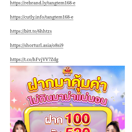
https://rebrand.ly/tangtem168-e
https://cutly.info/tangtem168-e
https://bitt.to/6hhtzs
https://shorturl.asia/o8si9
https://t.co/hFvjVV7Zdg