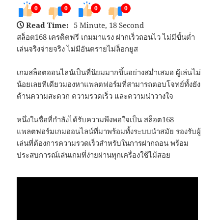
0
0
0
0
Read Time:
5 Minute, 18 Second
สล็อต168
เครดิตฟรี เกมมาแรง ฝากเร็วถอนไว ไม่มีขั้นต่ำ
เล่นจริงจ่ายจริง ไม่มีอันตรายไม่ล็อกยูส
เกมสล็อตออนไลน์เป็นที่นิยมมากขึ้นอย่างสม่ำเสมอ ผู้เล่นไม่
น้อยเลยทีเดียวมองหาแพลตฟอร์มที่สามารถตอบโจทย์ทั้งยัง
ด้านความสะดวก ความรวดเร็ว และความน่าวางใจ
หนึ่งในชื่อที่กำลังได้รับความพึงพอใจเป็น สล็อต168
แพลตฟอร์มเกมออนไลน์ที่มาพร้อมทั้งระบบนำสมัย รองรับผู้
เล่นที่ต้องการความรวดเร็วสำหรับในการฝากถอน พร้อม
ประสบการณ์เล่นเกมที่ง่ายผ่านทุกเครื่องใช้ไม้สอย