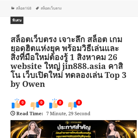
หมวด
ป้าย
สล็อต168
สล็อตเว็บตรง
หมู่
กำกับ
พิเศษ
สล็อตเว็บตรง เจาะลึก สล็อต เกม
ยอดฮิตแห่งยุค พร้อมวิธีเล่นและ
สิ่งที่มือใหม่ต้องรู้ 1 สิงหาคม 26
website ใหญ่ jin888.asia คาสิ
โน เว็บเปิดใหม่ ทดลองเล่น Top 3
by Owen
0
0
0
0
Read Time:
7 Minute, 29 Second