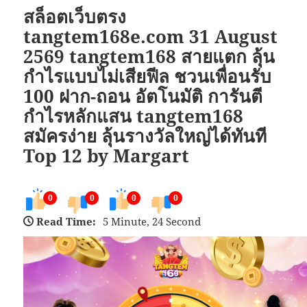
สล็อตเว็บตรง
tangtem168e.com 31 August
2569 tangtem168 สายแตก ลุ้น
กำไรแบบไม่เสียฟีล ชวนเพื่อนรับ
100 ฝาก-ถอน อัตโนมัติ การันตี
กำไรหลักแสน tangtem168
สมัครง่าย ลุ้นรางวัลใหญ่ได้ทันที
Top 12 by Margart
0
0
0
0
Read Time:
5 Minute, 24 Second