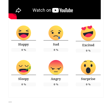
Happy
Sad
Excited
0
%
0
%
0
%
Sleepy
Angry
Surprise
0
%
0
%
0
%
…