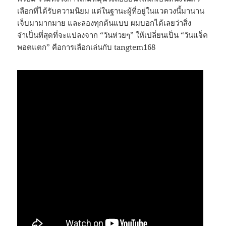
เลือกที่ได้รับความนิยม แต่ในฐานะผู้ที่อยู่ในแวดวงนี้มานาน
เจ็บมามากมาย และลองทุกต้นแบบ ผมบอกได้เลยว่าสิ่ง
จำเป็นที่สุดที่จะแปลงจาก “วันห่วยๆ” ให้เปลี่ยนเป็น “วันแจ็ค
พอตแตก” คือการเลือกเล่นกับ tangtem168