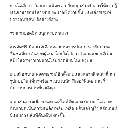
การไม่มีอย่างน้อยช่วยเพิ่มความยืดหยุ่นสำหรับการใช้งาน ผู้
เล่นสามารถบริหารงบประมาณได้ง่ายขึ้น และเลือกเกมที่
ปรารถนาเล่นได้อย่างอิสระ
รวมเกมยอดฮิต สนุกครบทุกแนว
เครดิตฟรี มีเกมให้เลือกหลากหลายรูปแบบ รองรับความ
ชื่นชมที่ต่างกันของผู้เล่น โดยยิ่งไปกว่านั้นเกมสล็อตที่เป็น
หนึ่งในจำพวกเกมออนไลน์ยอดนิยมในปัจจุบัน
เกมสล็อตบนแพลตฟอร์มมีอีกทั้งเกมแนวคลาสสิกแล้วก็เกม
รูปแบบใหม่ที่มาพร้อมระบบโบนัส ฟีเจอร์พิเศษ และก็
ต้นแบบการเล่นที่น่าดึงดูด
ผู้เล่นสามารถเลือกเกมตามสไตล์ที่ตนเองชอบพอ ไม่ว่าจะ
เป็นเกมที่เน้นความเพลิดเพลิน เพลิดเพลินเจริญใจ หรือเกมที่
มีแบบการเล่นที่ตื่นเต้นเยอะขึ้น