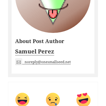
About Post Author
Samuel Perez
noreply@onesmallseed.net