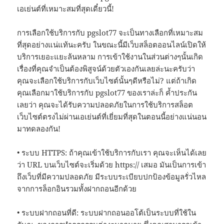
เอเย่นต์ที่เหมาะสมที่สุดเดี๋ยวนี้!
การเลือกใช้บริการกับ pgslot77 จะเป็นทางเลือกที่เหมาะสม
ที่สุดอย่างแน่แท้นะครับ ในขณะนี้มีเว็บสล็อตออนไลน์เปิดให้
บริการเยอะแยะล้นหลาม การเข้าใช้งานในส่วนต่างๆนั้นเกิด
เรื่องที่คุณจำเป็นต้องพิสูจน์ด้วยตัวเองกันเลยล่ะนะครับว่า
คุณจะเลือกใช้บริการกับเว็บไซต์นั้นๆดีหรือไม่? แต่ถ้าเกิด
คุณเลือกมาใช้บริการกับ pgslot77 ของเราล่ะก็ ค้ำประกัน
เลยว่า คุณจะได้รับความปลอดภัยในการใช้บริการสล็อต
เว็บไซต์ตรงไม่ผ่านเอเย่นต์ที่เยี่ยมที่สุดในตอนนี้อย่างแน่นอน
มาทดลองกัน!
• ระบบ HTTPS: ถ้าคุณเข้าใช้บริการกับเรา คุณจะเห็นได้เลย
ว่า URL บนเว็บไซต์จะเริ่มด้วย https:// เสมอ มันเป็นการเข้า
ถึงเว็บที่มีความปลอดภัย มีระบบระเบียบปกป้องข้อมูลรั่วไหล
จากการล็อกอินรวมทั้งฝากถอนอีกด้วย
• ระบบฝากถอนที่ดี: ระบบฝากถอนออโต้เป็นระบบที่ใช้ใน