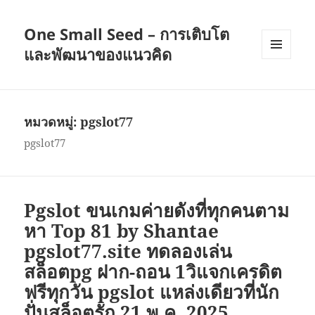
One Small Seed – การเติบโต
และพัฒนาของแนวคิด
เมนู
และวิด
เจ็ต
หมวดหมู่:
pgslot77
pgslot77
Pgslot ขนเกมค่ายดังที่ทุกคนตาม
หา Top 81 by Shantae
pgslot77.site ทดลองเล่น
สล็อตpg ฝาก-ถอน 1วิแจกเครดิต
ฟรีทุกวัน pgslot แหล่งเดียวที่นัก
ปั่นสล็อตรัก 21 พ.ค. 2025