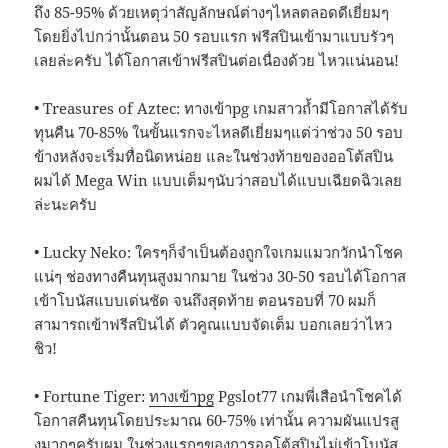
ถึง 85-95% ด้วยเหตุว่าสัญลักษณ์ต่างๆไหลตลอดดีเยี่ยมๆ
โดยยิ่งไปกว่านั้นตอน 50 รอบแรก ฟรีสปินเข้ามาแบบรัวๆ
เลยล่ะครับ ได้โอกาสเข้าฟรีสปินต่อเนื่องด้วย ไหวแน่นอน!
• Treasures of Aztec: ทางเข้าpg เกมสาวถ้ำมีโอกาสได้รับ
ทุนคืน 70-85% ในขั้นแรกจะไหลดีเยี่ยมๆแต่ว่าช่วง 50 รอบ
ข้างหลังจะเริ่มทื่อนิดหน่อย และในช่วงท้ายของออโต้สปิน
ผมได้ Mega Win แบบเต็มๆนับว่าสอบได้แบบเฉียดฉิวเลย
ล่ะนะครับ
• Lucky Neko: ใครๆก็จำเป็นต้องถูกใจเกมแมวกวักนำโชค
แน่ๆ ช่องทางคืนทุนสูงมากมาย ในช่วง 30-50 รอบได้โอกาส
เข้าโบนัสแบบเด่นชัด จนถึงสุดท้าย ตอนรอบที่ 70 ผมก็
สามารถเข้าฟรีสปินได้ ตัวคูณแบบจัดเต็ม บอกเลยว่าไหว
ชิว!
• Fortune Tiger:
ทางเข้าpg
Pgslot77 เกมพี่เสือนำโชคได้
โอกาสคืนทุนโดยประมาณ 60-75% เท่านั้น ความผันแปรสู
งมากๆครับผม ในช่วงแรกๆของการออโต้สปินไม่เข้าโบนัส