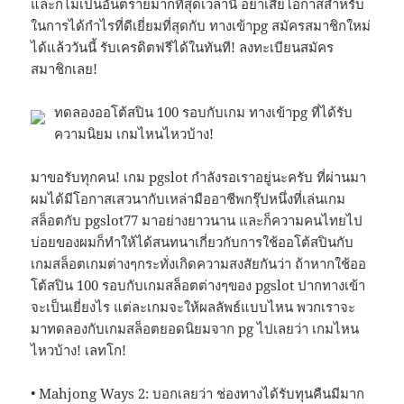
และก็ไม่เป็นอันตรายมากที่สุดเวลานี้ อย่าเสียโอกาสสำหรับ
ในการได้กำไรที่ดีเยี่ยมที่สุดกับ ทางเข้าpg สมัครสมาชิกใหม่
ได้แล้ววันนี้ รับเครดิตฟรีได้ในทันที! ลงทะเบียนสมัคร
สมาชิกเลย!
ทดลองออโต้สปิน 100 รอบกับเกม ทางเข้าpg ที่ได้รับ
ความนิยม เกมไหนไหวบ้าง!
มาขอรับทุกคน! เกม pgslot กำลังรอเราอยู่นะครับ ที่ผ่านมา
ผมได้มีโอกาสเสวนากับเหล่ามืออาชีพกรุ๊ปหนึ่งที่เล่นเกม
สล็อตกับ pgslot77 มาอย่างยาวนาน และก็ความคนไทยไป
บ่อยของผมก็ทำให้ได้สนทนาเกี่ยวกับการใช้ออโต้สปินกับ
เกมสล็อตเกมต่างๆกระทั่งเกิดความสงสัยกันว่า ถ้าหากใช้ออ
โต้สปิน 100 รอบกับเกมสล็อตต่างๆของ pgslot ปากทางเข้า
จะเป็นเยี่ยงไร แต่ละเกมจะให้ผลลัพธ์แบบไหน พวกเราจะ
มาทดลองกับเกมสล็อตยอดนิยมจาก pg ไปเลยว่า เกมไหน
ไหวบ้าง! เลทโก!
• Mahjong Ways 2: บอกเลยว่า ช่องทางได้รับทุนคืนมีมาก