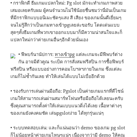
• กราฟิกดี ธีมเกมแปลกใหม่: Pg slot มักจะทำเกมภาพสวย
เสมอเลยครับผม ผู้คนจำนวนไม่ใช้น้อยชื่นชมว่านี่มันเป็นเกม
ที่มีกราฟิกแบบอนิเมะชัดๆแสง สี เสียง ของเกมนั้นดีเยี่ยมๆ
จนไม่รู้สึกว่าเป็นเกมทางเข้าpgเลยล่ะขอรับ โดดเด่นแบบ
สุดๆทั้งธีมเกมที่พวกเขาออกแบบมาก็มีความน่าสนใจและก็
แปลกใหม่กว่าค่ายเกมอื่นๆอีกด้วยนั่นเอง
• ฟีพบร์นานัปการ:
ทางเข้าpg
แต่ละเกมจะมีฟีพบร์ต่าง
กัน อาจมีตัวคูณ ระเบิด การสั่งสมฟรีสปิน การซื้อฟีพบร์
ฟรีสปิน หรือแบบอย่างการคอมโบฯลฯภายในเกม ซึ่งแต่ละ
เกมก็ไม่ซ้ำกันเลย ทำให้เล่นได้แบบไม่เบื่ออีกด้วย
• รองรับการเล่นผ่านมือถือ: Pgslot เป็นค่ายเกมแรกที่ดีไซน์
เกมให้สามารถเล่นผ่านสมาร์ทโฟนหรือมือถือได้เลยนะครับ
ซึ่งคุณสามารถตั้งค่าให้เล่นแบบแนวดิ่งได้เลย เนื้อหาต่างๆ
ของเกมยังคงคมชัด เล่นpgslotง่าย ได้ทุกรุ่นแน่ๆ
• ระบบทดสอบเล่น: และก็แน่นอนว่า demo ของเกม pg slot
ก็ไม่น้อยหน้าค่ายเกมไหนๆแน่ๆ เนื่องจากว่ามี demo ให้คุณ