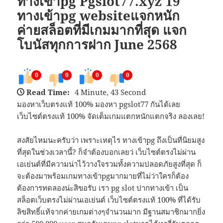
ทางเข้าpg Pgslot77.xyz 19
ทางเข้าpg websiteแจกหนัก
ค่ายสล็อตที่มีเกมมากที่สุด แจก
โบนัสทุกการฝาก June 2568
0
0
0
0
Read Time:
4 Minute, 43 Second
มองหาเว็บตรงแท้ 100% มองหา pgslot77 กันได้เลย
เว็บไซต์ตรงแท้ 100% จัดเต็มเกมแตกหนักแตกจริง ลองเลย!
สงสัยไหมนะครับว่า เพราะเหตุไร ทางเข้าpg ถึงเป็นที่นิยมสูง
ที่สุดในช่วงเวลานี้? ก็จำต้องบอกเลยว่ เว็บไซต์ตรงไม่ผ่าน
เอเย่นต์ที่มีความน่าไว้วางใจรวมทั้งความปลอดภัยสูงที่สุด ก็
จะต้องมาพร้อมเกมทางเข้าpgมากมายที่ไม่ว่าใครก็ต้อง
ต้องการทดลองน่ะสิขอรับ เรา pg slot ปากทางเข้า เป็น
สล็อตเว็บตรงไม่ผ่านเอเย่นต์ เว็บไซต์ตรงแท้ 100% ที่ได้รับ
ลิขสิทธิ์แท้จากค่ายเกมต่างๆจำนวนมาก มีฐานสมาชิกมากยิ่ง