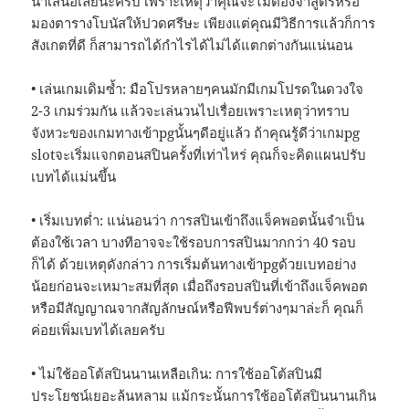
นำเสนอเลยนะครับ เพราะเหตุว่าคุณจะไม่ต้องจำสูตรหรือ
มองตารางโบนัสให้ปวดศรีษะ เพียงแต่คุณมีวิธีการแล้วก็การ
สังเกตที่ดี ก็สามารถได้กำไรได้ไม่ได้แตกต่างกันแน่นอน
• เล่นเกมเดิมซ้ำ: มือโปรหลายๆคนมักมีเกมโปรดในดวงใจ
2-3 เกมร่วมกัน แล้วจะเล่นวนไปเรื่อยเพราะเหตุว่าทราบ
จังหวะของเกมทางเข้าpgนั้นๆดีอยู่แล้ว ถ้าคุณรู้ดีว่าเกมpg
slotจะเริ่มแจกตอนสปินครั้งที่เท่าไหร่ คุณก็จะคิดแผนปรับ
เบทได้แม่นขึ้น
• เริ่มเบทต่ำ: แน่นอนว่า การสปินเข้าถึงแจ็คพอตนั้นจำเป็น
ต้องใช้เวลา บางทีอาจจะใช้รอบการสปินมากกว่า 40 รอบ
ก็ได้ ด้วยเหตุดังกล่าว การเริ่มต้นทางเข้าpgด้วยเบทอย่าง
น้อยก่อนจะเหมาะสมที่สุด เมื่อถึงรอบสปินที่เข้าถึงแจ็คพอต
หรือมีสัญญาณจากสัญลักษณ์หรือฟีพบร์ต่างๆมาล่ะก็ คุณก็
ค่อยเพิ่มเบทได้เลยครับ
• ไม่ใช้ออโต้สปินนานเหลือเกิน: การใช้ออโต้สปินมี
ประโยชน์เยอะล้นหลาม แม้กระนั้นการใช้ออโต้สปินนานเกิน