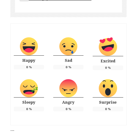
Happy
Sad
Excited
0
%
0
%
0
%
Sleepy
Angry
Surprise
0
%
0
%
0
%
…