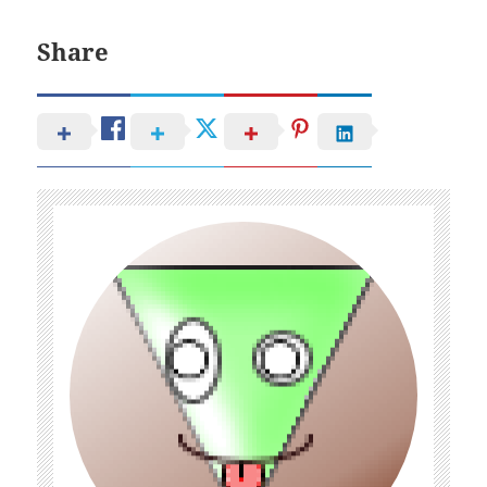
Share