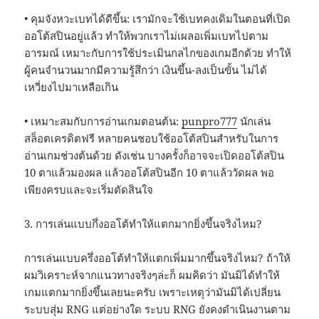
• คุมจังหวะเบทได้ดีขึ้น: เรามักจะใช้เบทคงเดิมในตอนที่เปิด
ออโต้สปินอยู่แล้ว ทำให้พวกเราไม่เผลอเพิ่มเบทไปตาม
อารมณ์ เหมาะกับการใช้ประเมินกลไกของเกมอีกด้วย ทำให้
ผู้คนจำนวนมากมีความรู้สึกว่า เงินขึ้น-ลงเป็นขั้น ไม่ได้
เหวี่ยงไปมาเหลือเกิน
• เหมาะสมกับการอ่านเกมตอนต้น:
punpro777
นักเล่น
สล็อตเครดิตฟรี หลายคนชอบใช้ออโต้สปินสำหรับในการ
อ่านเกมช่วงต้นด้วย ดังเช่น บางครั้งก็อาจจะเปิดออโต้สปิน
10 ตาแล้วมองผล แล้วออโต้สปินอีก 10 ตาแล้ววัดผล พอ
เพียงครบและจะเริ่มตัดสินใจ
3. การเล่นแบบกึ่งออโต้ทำให้แตกมากยิ่งขึ้นจริงไหม?
การเล่นแบบครึ่งออโต้ทำให้แตกเพิ่มมากขึ้นจริงไหม? ถ้าให้
ผมวิเคราะห์จากแนวทางจริงๆล่ะก็ ผมคิดว่า มันมิได้ทำให้
เกมแตกมากยิ่งขึ้นเลยนะครับ เพราะเหตุว่ามันมิได้เปลี่ยน
ระบบสุ่ม RNG แต่อย่างใด ระบบ RNG ยังคงดำเนินงานตาม