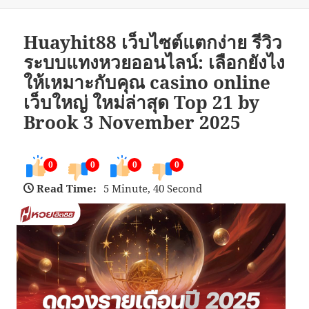
เมื่อ
หมู่
กำกับ
Huayhit88 เว็บไซต์แตกง่าย รีวิว
ระบบแทงหวยออนไลน์: เลือกยังไง
ให้เหมาะกับคุณ casino online
เว็บใหญ่ ใหม่ล่าสุด Top 21 by
Brook 3 November 2025
0
0
0
0
Read Time:
5 Minute, 40 Second