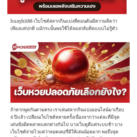
huayhit88 เว็บไซต์สลากกินแบ่งที่ตอนต้นมีความคิดว่า
เพียงแค่ปกติ แม้กระนั้นพอใช้ได้ลองกลับติดแบบไม่รู้ตัว
ถ้าหากพูดกันตามตรง เราเล่นสลากกินแบ่งออนไลน์มาเกือบ
4 ปีแล้ว เปลี่ยนเว็บไซต์หลายครั้งเนื่องจากว่าแต่ละที่มีจุด
เด่นข้อผิดพลาดแตกต่างกันไป บางเว็บดูดีแต่ระบบช้า บาง
เว็บไซต์จ่ายไวแต่ว่าลอตเตอรี่มีให้เล่นน้อยมาก พอถึงจุด