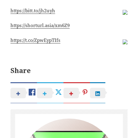
https://bitt.to/jh2uyh
https://shorturl.asia/xm6Z9
https://t.co/ZpwEypTIfs
Share