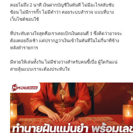
คอยไม่ถึง 2 นาที เงินฝากบัญชีในทันที ไม่มีอะไรสลับซับ
ซ้อน ไม่มีการกั๊ก ไม่มีคำว่า คอยระบบสำรวจ แบบที่บาง
เว็บไซต์ชอบใช้
ที่ประทับดวงใจสุดคือเราเคยเบิกเงินตอนตี 1 ซึ่งคิดว่าอาจจะ
ต้องคอยถึงเช้า แต่ปรากฏว่าเงินเข้าในทันทีในไม่กี่นาทีข้าง
หลังทำรายการ
มีหวยให้เล่นทั้งวัน ไม่มีช่วงว่างสำหรับคนขี้เบื่อ ผู้ใดกันแน่
สายลุ้นแบบเราจะต้องประทับใจ