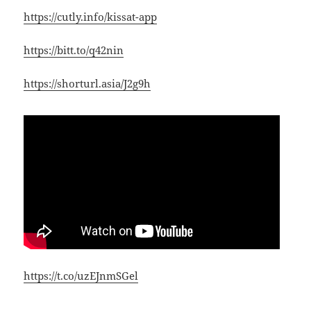
https://cutly.info/kissat-app
https://bitt.to/q42nin
https://shorturl.asia/J2g9h
https://t.co/uzEJnmSGel