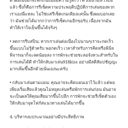
ตัวผมเองมักจะพักเกมเมื่อมีความรู้สึกว่า ตัวเองเริ่มหัวร้อน
แล้ว ซึ่งก็คือการรีเซ็ตความประพฤติปฏิบัติการเล่นของพวก
เราเองนี่แหละ ไม่ใช่แค่รีเซ็ตเกมเพียงแค่นั้น ซึ่งผมบอกเลย
ว่า มันช่วยได้มากกว่าการรีเซ็ตเกมอีกขอรับ เนื่องจากมัน
ทำให้เราใจเย็นขึ้นได้จริงๆ
• ลดการรีบสปิน: หากเราเล่นต่อเนื่องไปนานๆเราจะกดเร็ว
ขึ้นแบบไม่รู้ตัวครับ พอกดเร็ว เวลาสำหรับการคิดหรือพินิจ
พิจารณาก็จะลดน้อยลง การพักจะช่วยชะลอจังหวะสำหรับใน
การเล่นได้ดี ทำให้กลับมาเล่น918kiss อย่างมีสติสัมปชัญญะ
มากเพิ่มขึ้นอีกด้วยนั่นเองนะครับ
• กลับมาเล่นตามแผน: คุณอาจจะคิดแผนเอาไว้แล้ว แต่พอ
เพียงเริ่มเสียแล้วคุณไม่หยุดเล่นหรือพักการเล่นก่อน มันอาจ
จะเป็นผลให้คุณเสียมากขึ้นไปอีก การพักจะช่วยรีเซ็ตตัวเอง
ให้กลับมาจุดโฟกัสแนวทางเล่นได้มากขึ้น
4. บริหารงบประมาณอย่างมีประสิทธิภาพ