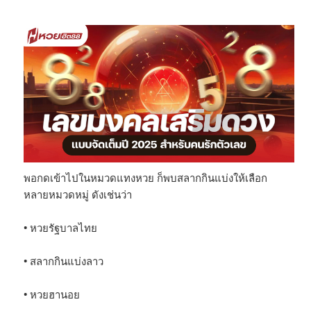
พอกดเข้าไปในหมวดแทงหวย ก็พบสลากกินแบ่งให้เลือก
หลายหมวดหมู่ ดังเช่นว่า
• หวยรัฐบาลไทย
• สลากกินแบ่งลาว
• หวยฮานอย