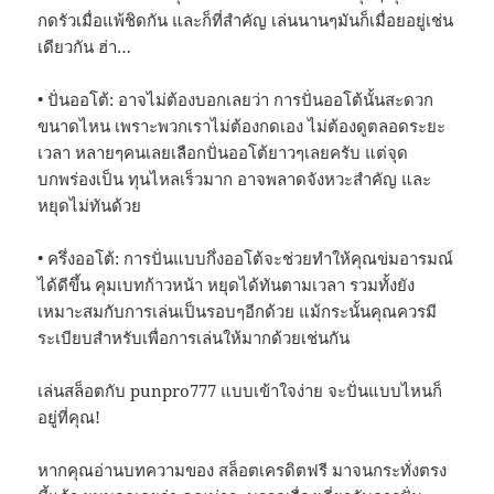
กดรัวเมื่อแพ้ชิดกัน และก็ที่สำคัญ เล่นนานๆมันก็เมื่อยอยู่เช่น
เดียวกัน ฮ่า…
• ปั่นออโต้: อาจไม่ต้องบอกเลยว่า การปั่นออโต้นั้นสะดวก
ขนาดไหน เพราะพวกเราไม่ต้องกดเอง ไม่ต้องดูตลอดระยะ
เวลา หลายๆคนเลยเลือกปั่นออโต้ยาวๆเลยครับ แต่จุด
บกพร่องเป็น ทุนไหลเร็วมาก อาจพลาดจังหวะสำคัญ และ
หยุดไม่ทันด้วย
• ครึ่งออโต้: การปั่นแบบกึ่งออโต้จะช่วยทำให้คุณข่มอารมณ์
ได้ดีขึ้น คุมเบทก้าวหน้า หยุดได้ทันตามเวลา รวมทั้งยัง
เหมาะสมกับการเล่นเป็นรอบๆอีกด้วย แม้กระนั้นคุณควรมี
ระเบียบสำหรับเพื่อการเล่นให้มากด้วยเช่นกัน
เล่นสล็อตกับ punpro777 แบบเข้าใจง่าย จะปั่นแบบไหนก็
อยู่ที่คุณ!
หากคุณอ่านบทความของ สล็อตเครดิตฟรี มาจนกระทั่งตรง