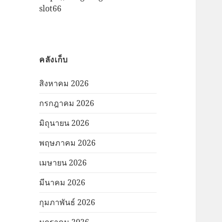
slot66
คลังเก็บ
สิงหาคม 2026
กรกฎาคม 2026
มิถุนายน 2026
พฤษภาคม 2026
เมษายน 2026
มีนาคม 2026
กุมภาพันธ์ 2026