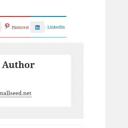
LinkedIn
Pinterest
 Author
allseed.net