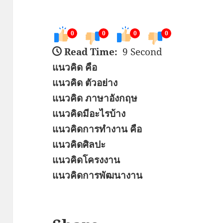
0
0
0
0
Read Time:
9 Second
แนวคิด คือ
แนวคิด ตัวอย่าง
แนวคิด ภาษาอังกฤษ
แนวคิดมีอะไรบ้าง
แนวคิดการทำงาน คือ
แนวคิดศิลปะ
แนวคิดโครงงาน
แนวคิดการพัฒนางาน