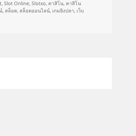
t
,
Slot Online
,
Slotxo
,
คาสิโน
,
คาสิโน
์
,
สล็อต
,
สล็อตออนไลน์
,
เกมยิงปลา
,
เว็บ