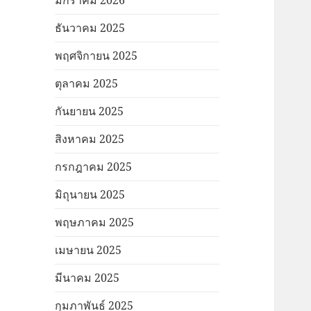
มกราคม 2026
ธันวาคม 2025
พฤศจิกายน 2025
ตุลาคม 2025
กันยายน 2025
สิงหาคม 2025
กรกฎาคม 2025
มิถุนายน 2025
พฤษภาคม 2025
เมษายน 2025
มีนาคม 2025
กุมภาพันธ์ 2025