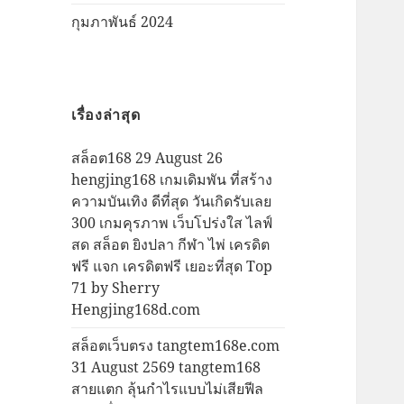
กุมภาพันธ์ 2024
เรื่องล่าสุด
สล็อต168 29 August 26
hengjing168 เกมเดิมพัน ที่สร้าง
ความบันเทิง ดีที่สุด วันเกิดรับเลย
300 เกมคุรภาพ เว็บโปร่งใส ไลฟ์
สด สล็อต ยิงปลา กีฬา ไพ่ เครดิต
ฟรี แจก เครดิตฟรี เยอะที่สุด Top
71 by Sherry
Hengjing168d.com
สล็อตเว็บตรง tangtem168e.com
31 August 2569 tangtem168
สายแตก ลุ้นกำไรแบบไม่เสียฟีล