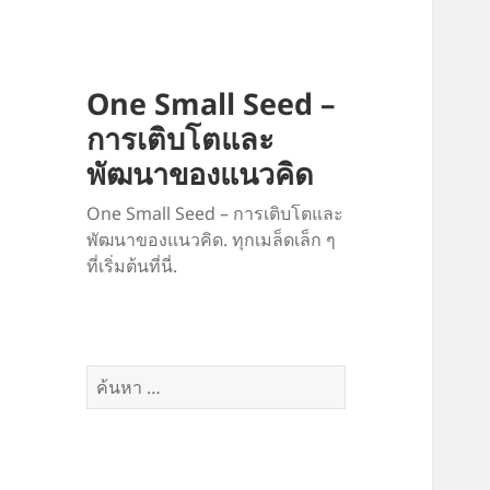
One Small Seed –
การเติบโตและ
พัฒนาของแนวคิด
One Small Seed – การเติบโตและ
พัฒนาของแนวคิด. ทุกเมล็ดเล็ก ๆ
ที่เริ่มต้นที่นี่.
ค้นหา
สำหรับ: