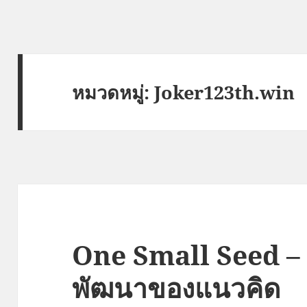
หมวดหมู่:
Joker123th.win
One Small Seed –
พัฒนาของแนวคิด