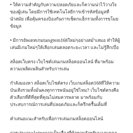
• ให้ความสำคัญกับความปลอดภัยและก็ความน่าไว้วางใจ
ของผู้เล่น โดยมีการใช้เทคโนโลยีการเข้ารหัสข้อมูลที่
นำสมัย เพื่อคุ้มครองป้องกันการเช็ดกแฮ็กรวมทั้งการขโมย
ข้อมูล
• มีการอัพเดทเกมtangtem168ใหม่ๆอย่างสม่ำเสมอ ทำให้ผู้
เล่นมีเกมใหม่ๆให้เลือกเล่นตลอดระยะเวลา และไม่รู้สึกเบื่อ
สล็อตเว็บตรง เว็บไซต์เล่นเกมสล็อตออนไลน์ ที่มาพร้อม
ความเพลิดเพลินสำหรับการเล่น
กำลังมองหา สล็อตเว็บไซต์ตรง เว็บเกมสล็อต168ที่ให้ความ
บันเทิงรวมทั้งมั่นคงทุกการพนันอยู่ใช่ไหม? เว็บไซต์ตรงคือ
ตัวเลือกที่ดีที่สุดที่คุณไม่สมควรพลาด มาพร้อมกับ
ประสบการณ์การเล่นที่ปลอดภัยและก็ครึกครื้นเต็มที่
คำเสนอแนะสำหรับเพื่อการเล่นเกมสล็อตออนไลน์
การเล่นเกมslotpgอาจเป็นเรื่องที่ท้าทายสำหรับบางบุคคล