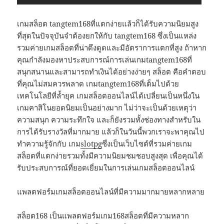
เกมสล็อต tangtem168ที่แตกง่ายแล้วก็ได้รับความนิยมสูง
ที่สุดในปัจจุบันจำต้องยกให้กับ tangtem168 ซึ่งเป็นแหล่ง
รวมค่ายเกมสล็อตที่น่าดึงดูดและมีอัตราการแตกที่สูง ถ้าหาก
คุณกำลังมองหาประสบการณ์การเล่นเกมtangtem168ที่
สนุกสนานและสามารถทำเงินได้อย่างง่ายๆ สล็อต คือคำตอบ
ที่คุณไม่สมควรพลาด เกมtangtem168ที่เต็มไปด้วย
เทคโนโลยีที่ล้ำยุค เกมสล็อตออนไลน์ได้เปลี่ยนเป็นหนึ่งใน
เกมคาสิโนยอดนิยมเป็นอย่างมาก ไม่ว่าจะเป็นด้วยเหตุว่า
ความสนุก ความระทึกใจ และก็ยังรวมทั้งช่องทางสำหรับใน
การได้รับรางวัลที่มากมาย แล้วก็ในวันนี้พวกเราจะพาคุณไป
ทำความรู้จักกับ เกม
slotpg
ซึ่งเป็นเว็บไซต์ที่รวมค่ายเกม
สล็อตที่แตกง่ายรวมทั้งมีความนิยมชมชอบสูงสุด เพื่อคุณได้
รับประสบการณ์ที่ยอดเยี่ยมในการเล่นเกมสล็อตออนไลน์
แพลตฟอร์มเกมสล็อตออนไลน์ที่มีความมากมายหลากหลาย
สล็อต168 เป็นแพลตฟอร์มเกม168สล็อตที่มีความหลาก