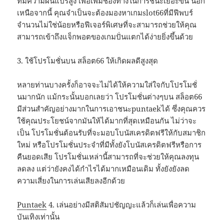
ที่มีความผันแปรสูง เพื่อเพิ่มช่องทางในการชนะเยอะขึ้น นอก
เหนือจากนี้ คุณจำเป็นจะต้องมองหาเกมslot66ที่มีฟีพบร์
จำนวนไม่ใช่น้อยหรือฟีเจอร์พิเศษที่จะสามารถช่วยให้คุณ
สามารถเข้าถึงแจ็กพอตของเกมปั่นแตกได้ง่ายยิ่งขึ้นด้วย
3. ใช้โปรโมชั่นบน สล็อต66 ให้เกิดผลดีสูงสุด
หลายท่านบางครั้งก็อาจจะไม่ได้ให้ความใส่ใจกับโปรโมชั่
นมากนัก แม้กระนั้นบอกเลยว่า โปรโมชั่นต่างๆบน สล็อต66
มีส่วนสำคัญอย่างมากในการเอาชนะpuntaekได้ ซึ่งคุณควร
ใช้คุณประโยชน์จากมันให้ได้มากที่สุดเหมือนกัน ไม่ว่าจะ
เป็น โปรโมชั่นต้อนรับที่จะมอบโบนัสเครดิตฟรีให้กับสมาชิก
ใหม่ หรือโปรโมชั่นประจำที่มีทั้งยังโบนัสเครดิตฟรีหรือการ
คืนยอดเสีย โปรโมชั่นเหล่านี้สามารถที่จะช่วยให้คุณลงทุน
ลดลง แต่ว่ายังคงได้กำไรได้มากเหมือนเดิม ทั้งยังยังลด
ความเสี่ยงในการเล่นเสียลงอีกด้วย
Puntaek
4. เล่นอย่างมีสติสัมปชัญญะแล้วก็เล่นเพื่อความ
บันเทิงเท่านั้น