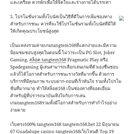
และเครียด ควรพักเพื่อให้จิตใจและร่างกายได้บรรเทา
5. โปรโมชั่นรวมทั้งโบนัสเป็นวิธีที่ดีในการเพิ่มช่องทาง
สำหรับการชนะ ควรที่จะใช้โปรโมชั่นรวมทั้งโบนัสที่มีให้
ให้เกิดคุณประโยชน์สูงสุด
เป็นแหล่งรวมค่ายเกมtangtem168ที่แตกง่ายและมีความ
นิยมชมชอบสูงสุดในตอนนี้ ไม่ว่าจะเป็น PG Slot, Joker
Gaming,
สล็อต tangtem168
Pragmatic Play หรือ
Spadegaming ผู้เล่นสามารถเลือกเล่นเกมที่ตัวเองชื่นชอบ
แล้วก็ได้โอกาสสำหรับการชนะรางวัลที่มากขึ้น ด้วยการ
บริการที่มีคุณภาพ ระบบฝาก-ถอนที่เร็วทันใจ รวมทั้งโปรโม
ชั่นที่มากมาย ทำให้สล็อต168 เป็นช่องทางที่ยอดเยี่ยม
สำหรับผู้ที่ปรารถนาบันเทิงใจกับการเล่น
เกมtangtem168รวมทั้งมีโอกาสสำหรับการทำกำไรอย่าง
ง่ายดาย
เว็บตรง100% tangtem168 tangtem168.bet 22 มิถุนายน
67 Guadalupe casino tangtem168เว็บไหนดี Top 19