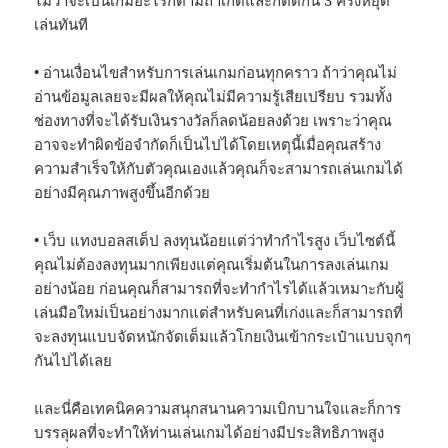
เล่นทันที
• อ่านเงื่อนไขสำหรับการเล่นเกมก่อนทุกคราว ถ้าว่าคุณไม่
อ่านข้อมูลเลยจะมีผลให้คุณไม่มีความรู้เสียเปรียบ รวมทั้ง
ช่องทางที่จะได้รับเงินรางวัลก็ลดน้อยลงด้วย เพราะว่าคุณ
อาจจะทำผิดข้อจำกัดก็เป็นไปได้โดยเหตุนี้เมื่อคุณสร้าง
ความสำเร็จให้กับตัวคุณเองแล้วคุณก็จะสามารถเล่นเกมได้
อย่างมีคุณภาพสูงขึ้นอีกด้วย
• เว็บ แทงบอลสเต็ป ลงทุนน้อยแต่ว่าทำกำไรสูง เว็บไซต์นี้
คุณไม่ต้องลงทุนมากเพียงแต่คุณเริ่มต้นในการลงเล่นเกม
อย่างน้อย ก่อนคุณก็สามารถที่จะทำกำไรได้แล้วเหมาะกับผู้
เล่นมือใหม่เป็นอย่างมากแต่สำหรับคนที่เก่งและก็สามารถที่
จะลงทุนแบบจัดหนักจัดเต็มแล้วโกยเงินเข้ากระเป๋าแบบจุกๆ
กันไปได้เลย
และนี่คือเทคนิคความสนุกสนานความเบิกบานใจและก็การ
บรรลุผลที่จะทำให้ท่านเล่นเกมได้อย่างมีประสิทธิภาพสูง