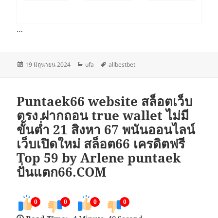
…
เขียน
หมวด
ป้าย
19 มิถุนายน 2024
ufa
allbestbet
เมื่อ
หมู่
กำกับ
Puntaek66 website สล็อตเว็บ
ตรง ฝากถอน true wallet ไม่มี
ขั้นต่่ำ 21 สิงหา 67 พนันออนไลน์
เว็บเปิดใหม่ สล็อต66 เครดิตฟรี
Top 59 by Arlene puntaek
ปั่นแตก66.COM
0
0
0
0