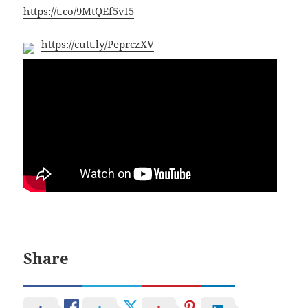
https://t.co/9MtQEf5vI5
https://cutt.ly/PeprczXV
Share