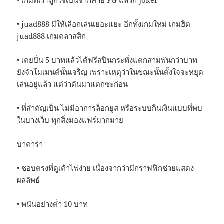
• juad888 มีให้เลือกเล่นเยอะแยะ อีกทั้งเกมใหม่ เกมฮิต
juad888
เกมคลาสสิก
• เคยปั่น 5 บาทแล้วได้ฟรีสปินกระทั่งแตกสามพันกว่าบาท
ยังจำโมเมนต์นั้นเจริญ เพราะเหตุว่าในขณะนั้นตั้งใจจะหยุด
เล่นอยู่แล้ว แต่ว่าดันมาแตกซะก่อน
• ที่สำคัญเป็น ไม่มีอาการล็อกยูส หรือระบบกินเงินแบบที่พบ
ในบางเว็บ ทุกสิ่งมองแฟร์มากมาย
บาคาร่า
• ชอบตรงที่ดูเค้าไพ่ง่าย เนื่องจากว่ามีกราฟฟิกช่วยแสดง
ผลลัพธ์
• พนันอย่างต่ำ 10 บาท