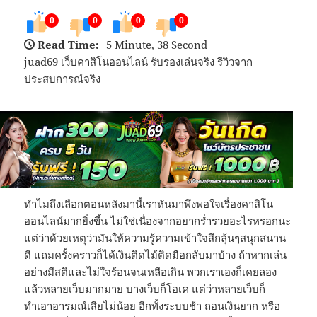
0
0
0
0
Read Time:
5 Minute, 38 Second
juad69 เว็บคาสิโนออนไลน์ รับรองเล่นจริง รีวิวจาก
ประสบการณ์จริง
ทำไมถึงเลือกตอนหลังมานี้เราหันมาพึงพอใจเรื่องคาสิโน
ออนไลน์มากยิ่งขึ้น ไม่ใช่เนื่องจากอยากร่ำรวยอะไรหรอกนะ
แต่ว่าด้วยเหตุว่ามันให้ความรู้ความเข้าใจสึกลุ้นๆสนุกสนาน
ดี แถมครั้งคราวก็ได้เงินติดไม้ติดมือกลับมาบ้าง ถ้าหากเล่น
อย่างมีสติและไม่ใจร้อนจนเหลือเกิน พวกเราเองก็เคยลอง
แล้วหลายเว็บมากมาย บางเว็บก็โอเค แต่ว่าหลายเว็บก็
ทำเอาอารมณ์เสียไม่น้อย อีกทั้งระบบช้า ถอนเงินยาก หรือ