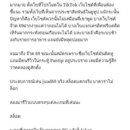
มากมาย ทั้งเว็บที่โปรโมตใน TikTok เว็บไซต์ที่เพื่อนพ้อง
ชี้แนะ รวมทั้งเว็บที่เห็นจากประชาสัมพันธ์ในยูทูป แม้กระนั้น
ปัญหาก็คือ เว็บไซต์พวกนั้นไม่เสมือนที่เขาพูด บางเว็บไซต์
จ๊วด 69ฝากง่ายแต่ว่าถอนไม่ได้ บางเว็บแจกเครดิตฟรีแต่ติด
เทิร์นมากกระทั่งถอนเกือบจะไม่ได้ และบางเจ้าคือระบบช้า
งงกับรายการอาหาร แถมยังมีหลุดบ่อยมาก
จนมาถึง จ๊วด 69 ขณะนั้นสมัครเพราะชื่อเว็บไซต์มันติดหู
แถมมีคนรีวิวในกระทู้ Pantip อยู่ประปราย เลยมีความรู้สึก
ว่าทดลองดูสักตั้ง
ประสบการณ์เล่น juad69 จริง สล็อตแตกจริง บาคาร่าไม่
ล็อก
ลองมารีวิวแบบตรงๆแต่ละเกมที่เล่นนะ
สล็อต
• เกมที่เราถูกใจเป็นจากค่าย PG แล้วก็ Joker