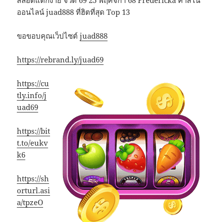
ออนไลน์ juad888 ที่ฮิตที่สุด Top 13
ขอขอบคุณเว็ปไซต์
juad888
https://rebrand.ly/juad69
https://cu
tly.info/j
uad69
https://bit
t.to/eukv
k6
https://sh
orturl.asi
a/tpzeO