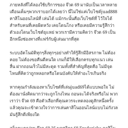
ภายหลังที่ได้ลองใช้บริการของ จ๊วด 69 มานับเป็นเวลาหลาย
เดือนเต็มๆพวกเราบอกได้เลยว่า นี่ไม่ใช่แค่เว็บไซต์juad888
คาสิโนออนไลน์ที่ เล่นได้ แม้กระนั้นคือเว็บไซต์ที่ ไว้ใจได้
สำหรับคนที่เคยผิดหวัง เคยโดนโกง หรือเคยมีความรู้สึกว่า
ตัวเองโดนเว็บไซต์ยุแหย่ พวกเรามีความคิดว่า จ๊วด 69 เป็น
อีกหนึ่งช่องทางที่แฟร์กับผู้เล่นมากที่สุด
ระบบอัตโนมัติทุกๆสิ่งทุกๆอย่างทำให้รู้สึกมีอิสรภาพ ไม่ต้อง
คอย ไม่ต้องขอคืนดีคนใด เกมก็มีให้เลือกครบทุกแนว เล่น
ลื่น ฝากถอนเร็วไม่มีสะดุด รวมทั้งที่สำคัญที่สุดคือ ไม่มีจุด
ไหนที่คิดว่าถูกหลอกหรือโดนบังคับให้ทำอะไรเกินจริง
หากคุณกำลังมองหาเว็บไซต์ที่เล่นjuad69ได้แบบพอใจ ไม่
ต้องมานั่งคิดมากว่าจะถูกโกงไหม ถอนจะได้จริงหรือไม่ พวก
เราว่า จ๊วด 69 คือตัวเลือกที่คุณควรจะทดลองดูสักหนึ่งครั้ง
แล้วคุณจะเข้าดวงใจว่าการเล่นคาสิโนออนไลน์แบบไม่กังวล
มันรู้สึกดีเพียงใด
สล็อตแตกง่าย จ๊วด 69 25 พฤศจิกา 68 Fredericka คาสิโน