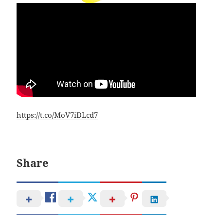
https://t.co/MoV7iDLcd7
Share