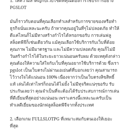
1. ให้ความสำคัญกับเว็บไซต์ที่คุณต้องการใช้บริการอย่าง
PGSLOT
มันก็ราวกับตอนที่คุณเลือกทำเลสำหรับการขายของหรือทำ
ธุรกิจนั่นแหละนะครับ ถ้าหากคุณอยู่ในที่ๆไม่ปลอดภัย ทำให้
ดีแค่ไหนก็ไม่มีทางสร้างกำไรได้หรอกขอรับ การเล่นฟลู
สล็อตพีจีก็เช่นเดียวกัน แม้คุณเลือกใช้บริการกับเว็บที่ด้อย
คุณภาพ ไม่มีมาตรฐาน และไม่มีความปลอดภัย คุณก็ไม่มี
วันสร้างกำไรได้ในระยะยาวแน่นอนครับผม ด้วยเหตุดังกล่าว
คุณต้องให้ความใส่ใจกับเว็บที่คุณอยากใช้บริการด้วย ซึ่งเรา
pgslot เป็นเว็บตรงไม่ผ่านเอเย่นต์ที่บอกเลยว่า คุณสามารถ
ไว้วางใจได้แน่นอน 100% เนื่องจากว่าเป็นเว็บตรงลิขสิทธิ์
แท้ เล่นได้เท่าไหร่ก็ถอนได้ไม่ยั้ง ไม่มีทุจริตแน่ๆขอรับ รับ
ประกันเลยว่า คุณจำเป็นที่จะต้องได้รับประสบการณ์การเล่น
ที่ดีเยี่ยมที่สุดอย่างแน่นอน เพราะตรงนี้แหละนะครับเป็น
ทำเลดีเยี่ยมของนักฟลูสล็อตพีจีจากทั้งประเทศ
2. เลือกเกม FULLSLOTPG ที่เหมาะสมกับตนเองให้เยอะ
ที่สุด