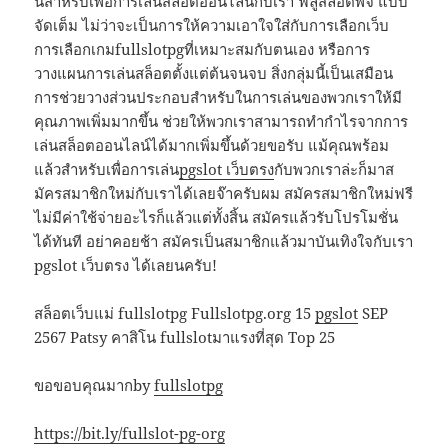
นี้สำหรับเพื่อการเล่นสล็อตออนไลน์กับเรา ฟลูสล็อตพีจี แบบ
จัดเต็ม ไม่ว่าจะเป็นการให้ความเอาใจใส่กับการเลือกเว็บ
การเลือกเกมfullslotpgที่เหมาะสมกับตนเอง หรือการ
วางแผนการเล่นสล็อตตั้งแต่ต้นจนจบ สิ่งกลุ่มนี้เป็นเสมือน
การช่วยวางส่วนประกอบสำหรับในการเล่นของพวกเราให้มี
คุณภาพเพิ่มมากขึ้น ช่วยให้พวกเราสามารถทำกำไรจากการ
เล่นสล็อตออนไลน์ได้มากเพิ่มขึ้นด้วยขอรับ แม้คุณพร้อม
แล้วสำหรับเพื่อการเล่น
pgslot เว็บตรง
กับพวกเราล่ะก็มาส
มัครสมาชิกใหม่กับเราได้เลยจ๊าครับผม สมัครสมาชิกใหม่ฟรี
ไม่มีค่าใช้จ่ายอะไรก็แล้วแต่ทั้งสิ้น สมัครแล้วรับโปรโมชั่น
ได้ทันที อย่าคอยช้า สมัครเป็นสมาชิกแล้วมาบันเทิงใจกับเรา
pgslot เว็บตรง ได้เลยนครับ!
สล็อตเว็บแม่ fullslotpg Fullslotpg.org 15
pgslot
SEP
2567 Patsy คาสิโน fullslotมาแรงที่สุด Top 25
ขอขอบคุณมากby
fullslotpg
https://bit.ly/fullslot-pg-org