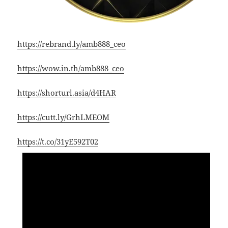
https://rebrand.ly/amb888_ceo
https://wow.in.th/amb888_ceo
https://shorturl.asia/d4HAR
https://cutt.ly/GrhLMEOM
https://t.co/31yE592T02