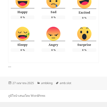
Happy
Sad
Excited
0
%
0
%
0
%
Sleepy
Angry
Surprise
0
%
0
%
0
%
…
เขียน
หมวด
ป้าย
27 เมษายน 2025
ambking
amb slot
เมื่อ
หมู่
กำกับ
ภูมิใจนำเสนอโดย WordPress