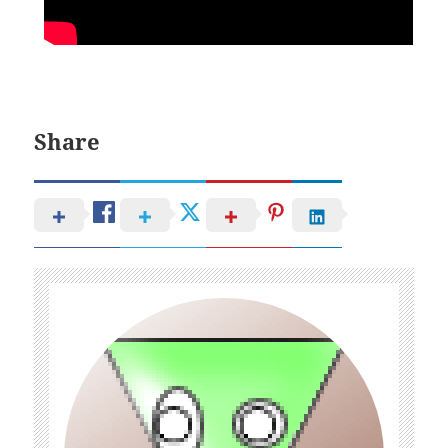
Share