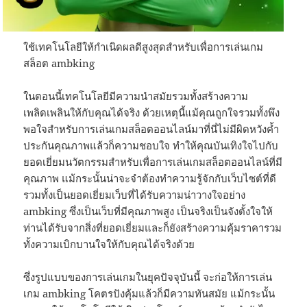
ใช้เทคโนโลยีให้กำเนิดผลดีสูงสุดสำหรับเพื่อการเล่นเกม
สล็อต ambking
ในตอนนี้เทคโนโลยีมีความนำสมัยรวมทั้งสร้างความ
เพลิดเพลินให้กับคุณได้จริง ด้วยเหตุนี้แม้คุณถูกใจรวมทั้งพึง
พอใจสำหรับการเล่นเกมสล็อตออนไลน์มาที่นี่ไม่มีผิดหวังค้ำ
ประกันคุณภาพแล้วก็ความชอบใจ ทำให้คุณบันเทิงใจไปกับ
ยอดเยี่ยมนวัตกรรมสำหรับเพื่อการเล่นเกมสล็อตออนไลน์ที่มี
คุณภาพ แม้กระนั้นน่าจะจำต้องทำความรู้จักกับเว็บไซต์ที่ดี
รวมทั้งเป็นยอดเยี่ยมเว็บที่ได้รับความน่าวางใจอย่าง
ambking ซึ่งเป็นเว็บที่มีคุณภาพสูง เป็นจริงเป็นจังตั้งใจให้
ท่านได้รับจากสิ่งที่ยอดเยี่ยมและก็ยังสร้างความคุ้มราคารวม
ทั้งความเบิกบานใจให้กับคุณได้จริงด้วย
ซึ่งรูปแบบของการเล่นเกมในยุคปัจจุบันนี้ จะก่อให้การเล่น
เกม ambking โคตรปังคุ้มแล้วก็มีความทันสมัย แม้กระนั้น