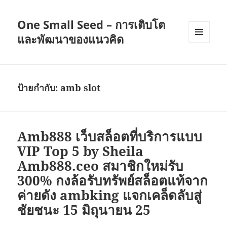
One Small Seed – การเติบโต
และพัฒนาของแนวคิด
เมนู
และวิด
เจ็ต
ป้ายกำกับ:
amb slot
Amb888 เว็บสล็อตที่บริการแบบ
VIP Top 5 by Sheila
Amb888.ceo สมาชิกใหม่รับ
300% กงล้อรับทรัพย์สล็อตแท้จาก
ค่ายดัง ambking แจกเคล็ดลับสู่
ชัยชนะ 15 มิถุนายน 25