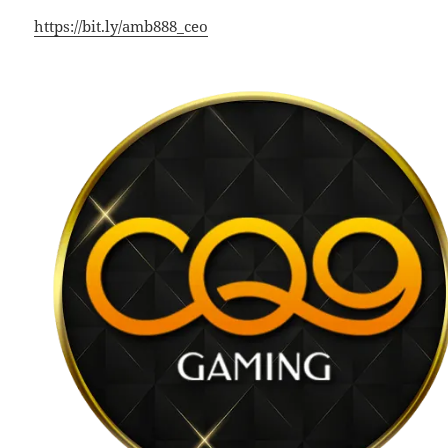
https://bit.ly/amb888_ceo