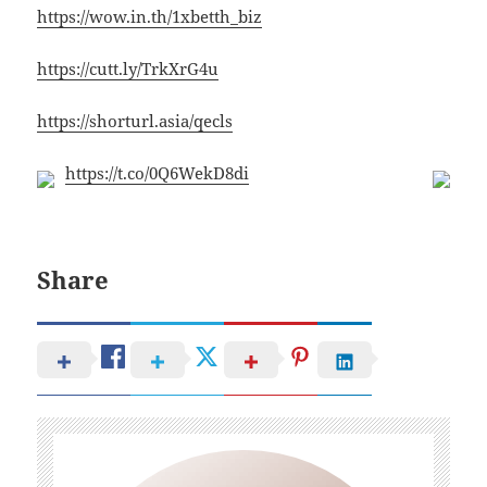
https://wow.in.th/1xbetth_biz
https://cutt.ly/TrkXrG4u
https://shorturl.asia/qecls
https://t.co/0Q6WekD8di
Share