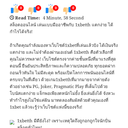
0
0
0
0
Read Time:
4 Minute, 58 Second
สล็อตออนไลน์ เล่นแบบมืออาชีพกับ 1xbetth แตกง่าย ได้
กำไรได้จริง!
ถ้าเกิดคุณกำลังมองหาเว็บไซต์1xbetที่เล่นแล้วปัง ได้เงินจริง
แตกง่าย และไม่จำต้องผ่านเอเย่นต์ 1xbetth คือตัวเลือกที่
คุณไม่ควรพลาด! เว็บไซต์ตรงจากค่ายชั้นหนึ่งที่มาแรงที่สุด
ตอนนี้ ยืนยันประสิทธิภาพและก็ความปลอดภัย ทุกยอดฝาก
ถอนเร็วทันใจ ไม่มีสะดุด พร้อมเปิดโลกการพนันออนไลน์ที่
ครบจบในที่เดียว ด้วยเกม1xbetthที่มากมายจากค่ายดัง
ตัวอย่างเช่น PG, Joker, Pragmatic Play ที่เต็มไปด้วย
โบนัสแตกง่าย แจ็กพอเพียงตหนักไม่ยั้ง ยิ่งเล่นยิ่งได้ จังหวะ
ทำกำไรสูงไม่ใช่แค่ฝัน มาทดลองสัมผัสด้วยตัวคุณเองที่
1xbet แล้วจะรู้ว่าเว็บไซต์แห่งนี้ของจริง!
1xbetth มีดียังไง? เพราะเหตุใดถึงถูกอกถูกใจนักปั่น
สล็อตทั่วไทย!