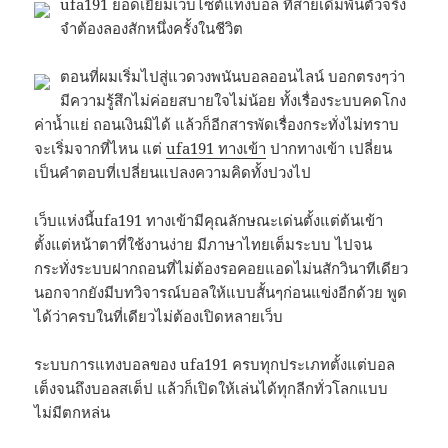
ufa191 ยอดเยี่ยมเว็บไซต์แทงบอล ที่สายเดิมพันตัวจริง
จำต้องลองสักหนึ่งครั้งในชีวิต
ตอนที่ผมเริ่มไปสู่แวดวงพนันบอลออนไลน์ บอกตรงๆว่า
มีความรู้สึกไม่ค่อยสบายใจไม่น้อย ทั้งเรื่องระบบคดโกง
ค่าน้ำแย่ ถอนเงินมิได้ แล้วก็อีกสารพัดเรื่องกระทั่งไม่ทราบ
จะเริ่มจากที่ไหน แต่
ufa191 ทางเข้า
ปากทางเข้า เปลี่ยน
เป็นคำตอบที่เปลี่ยนแปลงความคิดทั้งปวงไป
เว็บแห่งนี้ufa191 ทางเข้ามีคุณลักษณะเด่นตั้งแต่ต้นเข้า
ตั้งแต่หน้าตาที่ใช้งานง่าย มีภาษาไทยเต็มระบบ ไปจน
กระทั่งระบบฝากถอนที่ไม่ต้องรอคอยแอดไม่นสักวินาทีเดียว
นอกจากยังมีบทวิจารณ์บอลให้แบบสั้นๆก่อนแข่งอีกด้วย พูด
ได้ว่าครบในที่เดียวไม่ต้องเปิดหลายเว็บ
ระบบการแทงบอลของ ufa191 ครบทุกประเภทตั้งแต่บอล
เต็งจนถึงบอลสเต็ป แล้วก็เปิดให้เล่นได้ทุกลีกทั่วโลกแบบ
ไม่มีตกหล่น