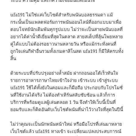
ระบบ ความคุ้ม และก็ความเชื่อมั่นและมั่นใจ
ufa191 ไม่ใช่แค่เว็บไซต์สำหรับพนันบอลธรรมดา แม้
กระนั้นเป็นแพลตฟอร์มการพนันออนไลน์ที่ออกแบบมาเพื่อ
ตอบโจทย์นักเดิมพันทุกรูปแบบ ไม่ว่าจะเป็นสายพนันบอลที่
อยากได้ค่าน้ำดีเยี่ยมที่สุดในตลาด สายสเต็ปที่ลุ้นโพยหลาย
คู่ได้แบบไม่ต้องรอยาวนานหลายวัน หรือแม้กระทั่งคนที่
ถูกใจเล่นกีฬาอื่นรวมทั้งเกมคาสิโนสด ufa191 ก็มีให้ครบทั้ง
สิ้น
ด้วยระบบที่ปรับปรุงอย่างล้ำสมัย ฝากถอนออโต้เร็วทันใจ
รายการอาหารภาษาไทยเข้าใจง่าย เข้าระบบ เข้าสู่ระบบ
ufa191 ใช้ได้ทั้งยังในคอมและก็มือถือ ประกอบกับโปรโมชั่
นที่ใช้งานได้จริง ไม่ต้องทำเทิร์นสลับซับซ้อน แล้วก็การ
บริการที่พร้อมดูแลผู้เล่นตลอด 1 วัน จึงทำให้เว็บนี้เป็นที่
ยอมรับและก็ติดอันดับเว็บไซต์พนันที่น่าไว้วางใจที่สุดในปีนี้
ไม่ว่าคุณจะเป็นนักพนันหน้าใหม่ หรือมือโปรที่เล่นมาหลาย
เว็บไซต์แล้ว ufa191 ทางเข้า จะเปลี่ยนแปลงประสบการณ์