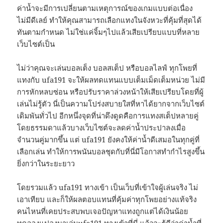
ค่าน้ำจะมีการเปลี่ยนตามเหตุการณ์ของเกมแบบต่อเนื่อง
ไม่มีดีเลย์ ทำให้คุณสามารถเลือกแทงในจังหวะที่คุ้มที่สุดได้
ทันตามกำหนด ไม่ใช่แค่จิ้มๆไปแล้วเสียเปรียบแบบที่หลาย
เว็บไซต์เป็น
ไม่ว่าคุณจะเล่นบอลเต็ง บอลสเต็ป หรือบอลไลฟ์ ทุกโพยที่
แทงกับ ufa191 จะให้ผลทดแทนแบบเต็มเม็ดเต็มหน่วย ไม่มี
การหักหลบซ่อน หรือปรับราคาล่วงหน้าให้เสียเปรียบโดยที่ผู้
เล่นไม่รู้ตัว นี่เป็นความโปร่งสบายใสที่หาได้ยากจากเว็บไซต์
เดิมพันทั่วไป อีกหนึ่งจุดที่น่าดึงดูดคือการแทงสเต็ปหลายคู่
โดยธรรมดาแล้วบางเว็บไซต์จะลดค่าน้ำประปาลงเมื่อ
จำนวนคู่มากขึ้น แต่ ufa191 ยังคงให้ค่าน้ำดีเสมอในทุกคู่ที่
เลือกเล่น ทำให้การพนันบอลชุดกับที่นี่มีโอกาสทำกำไรสูงขึ้น
ยิ่งกว่าในระยะยาว
โดยรวมแล้ว ufa191 ทางเข้า เป็นเว็บที่เข้าใจผู้เล่นจริง ไม่
เอาเทียบ และก็ให้ผลตอบแทนที่คุ้มค่าทุกโพยอย่างแท้จริง
คนไหนที่เคยประสบพบเจอปัญหาแทงถูกแต่ได้เงินน้อย