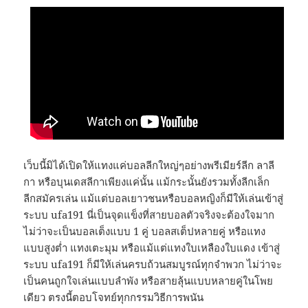
เว็บนี้มิได้เปิดให้แทงแค่บอลลีกใหญ่ๆอย่างพรีเมียร์ลีก ลาลี
กา หรือบุนเดสลีกาเพียงแค่นั้น แม้กระนั้นยังรวมทั้งลีกเล็ก
ลีกสมัครเล่น แม้แต่บอลเยาวชนหรือบอลหญิงก็มีให้เล่นเข้าสู่
ระบบ ufa191 นี่เป็นจุดแข็งที่สายบอลตัวจริงจะต้องใจมาก
ไม่ว่าจะเป็นบอลเต็งแบบ 1 คู่ บอลสเต็ปหลายคู่ หรือแทง
แบบสูงต่ำ แทงเตะมุม หรือแม้แต่แทงใบเหลืองใบแดง เข้าสู่
ระบบ ufa191 ก็มีให้เล่นครบถ้วนสมบูรณ์ทุกจำพวก ไม่ว่าจะ
เป็นคนถูกใจเล่นแบบลำพัง หรือสายลุ้นแบบหลายคู่ในโพย
เดียว ตรงนี้ตอบโจทย์ทุกกรรมวิธีการพนัน