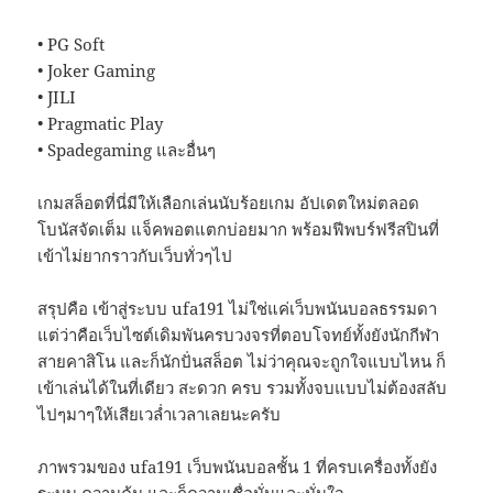
• PG Soft
• Joker Gaming
• JILI
• Pragmatic Play
• Spadegaming และอื่นๆ
เกมสล็อตที่นี่มีให้เลือกเล่นนับร้อยเกม อัปเดตใหม่ตลอด
โบนัสจัดเต็ม แจ็คพอตแตกบ่อยมาก พร้อมฟีพบร์ฟรีสปินที่
เข้าไม่ยากราวกับเว็บทั่วๆไป
สรุปคือ เข้าสู่ระบบ ufa191 ไม่ใช่แค่เว็บพนันบอลธรรมดา
แต่ว่าคือเว็บไซต์เดิมพันครบวงจรที่ตอบโจทย์ทั้งยังนักกีฬา
สายคาสิโน และก็นักปั่นสล็อต ไม่ว่าคุณจะถูกใจแบบไหน ก็
เข้าเล่นได้ในที่เดียว สะดวก ครบ รวมทั้งจบแบบไม่ต้องสลับ
ไปๆมาๆให้เสียเวล่ำเวลาเลยนะครับ
ภาพรวมของ ufa191 เว็บพนันบอลชั้น 1 ที่ครบเครื่องทั้งยัง