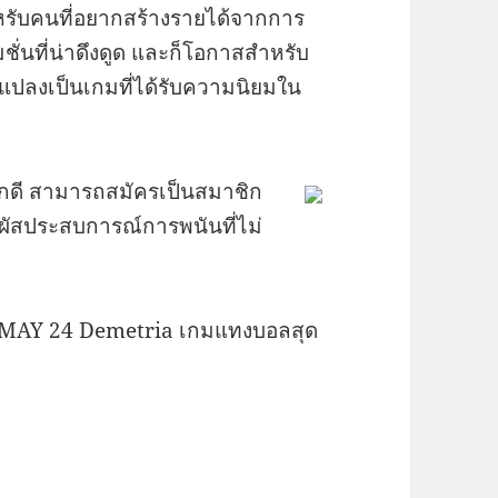
สำหรับคนที่อยากสร้างรายได้จากการ
่นที่น่าดึงดูด และก็โอกาสสำหรับ
ะแปลงเป็นเกมที่ได้รับความนิยมใน
ตกดี สามารถสมัครเป็นสมาชิก
ัมผัสประสบการณ์การพนันที่ไม่
 2 MAY 24 Demetria เกมแทงบอลสุด