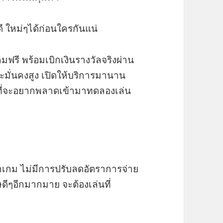
ี ใหม่ๆได้ก่อนใครกันแน่
รี พร้อมเบิกเงินรางวัลจริงผ่าน
ละมั่นคงสูง เปิดให้บริการมานาน
รที่จะอยากพลาดเข้ามาทดลองเล่น
กเกม ไม่มีการปรับลดอัตราการจ่าย
ศษดีๆอีกมากมาย จะต้องเล่นที่