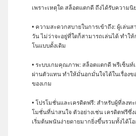
เพราะเหตุใด สล็อตแตกดี ถึงได้รับความนิ
• ความสะดวกสบายในการเข้าถึง: ผู้เล่นส
วัน ไม่ว่าจะอยู่ที่ใดก็สามารถเล่นได้ ทำให
โนแบบดั้งเดิม
• ระบบเกมคุณภาพ: สล็อตแตกดี พรีเซ็นท
ผ่านตัวแทน ทำให้มั่นอกมั่นใจได้ในเรื่อ
ของเกม
• โปรโมชั่นและเครดิตฟรี: สำหรับผู้ที่ลงท
โมชั่นที่น่าสนใจ ตัวอย่างเช่น เครดิตฟรีซ
เริ่มต้นพนันง่ายดายมากยิ่งขึ้นรวมทั้งได้โอ