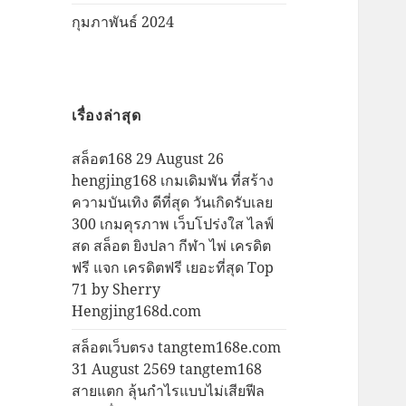
กุมภาพันธ์ 2024
เรื่องล่าสุด
สล็อต168 29 August 26
hengjing168 เกมเดิมพัน ที่สร้าง
ความบันเทิง ดีที่สุด วันเกิดรับเลย
300 เกมคุรภาพ เว็บโปร่งใส ไลฟ์
สด สล็อต ยิงปลา กีฬา ไพ่ เครดิต
ฟรี แจก เครดิตฟรี เยอะที่สุด Top
71 by Sherry
Hengjing168d.com
สล็อตเว็บตรง tangtem168e.com
31 August 2569 tangtem168
สายแตก ลุ้นกำไรแบบไม่เสียฟีล