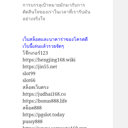
การบรรลุเป้าหมายมักมากับการ
ตัดสินใจของเราในเวลาที่เรารับมัน
อย่างจริงใจ
เว็บสล็อตและบาคาร่าของโครตดี
เว็บนี้เล่นแล้วรวยจัดๆ
โจ๊กเกอร์123
https://hengjing168.wiki
https://jin55.net
slot99
slot66
สล็อตเว็บตรง
https://judhai168.co
https://bonus888.life
สล็อต888
https://pgslot.today
pussy888