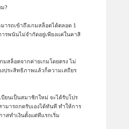
ยม?
ามารถเข้าถึงเกมสล็อตได้ตลอด 1
้การพนันไม่จำกัดอยู่เพียงแค่ในคาสิ
์เกมสล็อตจากค่ายเกมโดยตรง ไม่
งของประสิทธิภาพแล้วก็ความเสถียร
ะเบียนเป็นสมาชิกใหม่ จะได้รับโปร
ึ่งสามารถกดรับเองได้ทันที ทำให้การ
กาสทำเงินตั้งแต่ทีแรกเริ่ม