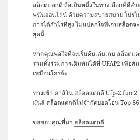
สล็อตแตกดี ถือเป็นหนึ่งในทางเลือกที่ดี
พนันออนไลน์ ด้วยความสบายสบาย โปรโมชั
การได้กำไรที่สูง ไม่แปลกใจที่เกมสล็อตจ
ยุคนี้
หากคุณพอใจที่จะเริ่มต้นเล่นเกม สล็อตแ
รวมทั้งร่วมการเดิมพันได้ที่ UFAP2 เพื่อส
เหมือนใครจ้ะ
ทางเข้า คาสิโน สล็อตแตกดี Ufp-2.fun
มันส์ สล็อตแตกดีไม่จำกัดยอดโอน Top 86
ขอขอบคุณที่มา
สล็อตแตกดี