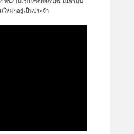
 หนึ่งในเว็บไซต์ยอดนิยมในด้านนี้
มใหม่ๆอยู่เป็นประจำ