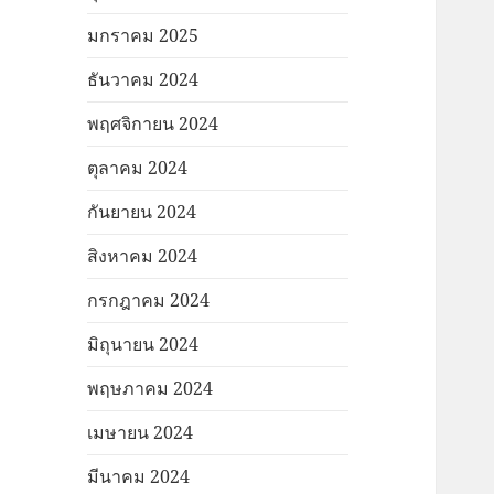
มกราคม 2025
ธันวาคม 2024
พฤศจิกายน 2024
ตุลาคม 2024
กันยายน 2024
สิงหาคม 2024
กรกฎาคม 2024
มิถุนายน 2024
พฤษภาคม 2024
เมษายน 2024
มีนาคม 2024