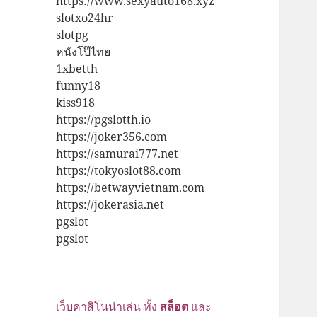
https://www.sexyauto168.xyz
slotxo24hr
slotpg
หนังโป๊ไทย
1xbetth
funny18
kiss918
https://pgslotth.io
https://joker356.com
https://samurai777.net
https://tokyoslot88.com
https://betwayvietnam.com
https://jokerasia.net
pgslot
pgslot
เว็บคาสิโนน่าเล่น ทั้ง
สล็อต
และ