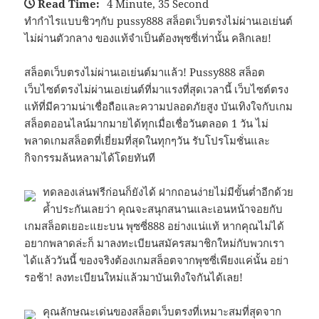
Read Time:
4 Minute, 35 Second
ทำกำไรแบบชิวๆกับ pussy888 สล็อตเว็บตรงไม่ผ่านเอเย่นต์
ไม่ผ่านตัวกลาง ของแท้จำเป็นต้องพุซซี่เท่านั้น คลิกเลย!
สล็อตเว็บตรงไม่ผ่านเอเย่นต์มาแล้ว! Pussy888 สล็อต
เว็บไซต์ตรงไม่ผ่านเอเย่นต์ที่มาแรงที่สุดเวลานี้ เว็บไซต์ตรง
แท้ที่มีความน่าเชื่อถือและความปลอดภัยสูง บันเทิงใจกับเกม
สล็อตออนไลน์มากมายได้ทุกเมื่อเชื่อวันตลอด 1 วัน ไม่
พลาดเกมสล็อตที่เยี่ยมที่สุดในทุกๆวัน รับโปรโมชั่นและ
กิจกรรมล้นหลามได้โดยทันที
ทดลองเล่นฟรีก่อนก็ยังได้ ฝากถอนง่ายไม่มีขั้นต่ำอีกด้วย
ค้ำประกันเลยว่า คุณจะสนุกสนานและเอนหน้าจอยกับ
เกมสล็อตเยอะแยะบน พุซซี่888 อย่างแน่แท้ หากคุณไม่ได้
อยากพลาดล่ะก็ มาลงทะเบียนสมัครสมาชิกใหม่กับพวกเรา
ได้แล้ววันนี้ ของจริงต้องเกมสล็อตจากพุซซี่เพียงแค่นั้น อย่า
รอช้า! ลงทะเบียนใหม่แล้วมาบันเทิงใจกันได้เลย!
คุณลักษณะเด่นของสล็อตเว็บตรงที่เหมาะสมที่สุดจาก