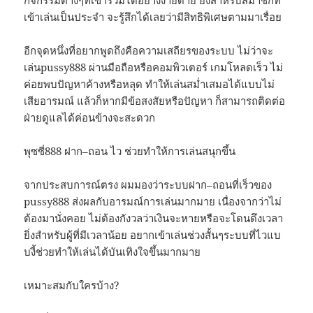
กิจกรรมต่างๆที่เข้าร่วมได้อย่างง่ายดาย ยิ่งสำหรับสมาชิกที่
เข้าเล่นเป็นประจำ จะรู้สึกได้เลยว่ามีสิทธิพิเศษตามมาเรื่อย
อีกจุดหนึ่งที่อยากพูดถึงคือความเสถียรของระบบ ไม่ว่าจะ
เล่นpussy888 ผ่านมือถือหรือคอมพิวเตอร์ เกมโหลดเร็ว ไม่
ค่อยพบปัญหาค้างหรือหลุด ทำให้เล่นสม่ำเสมอได้แบบไม่
เสียอารมณ์ แล้วก็หากมีข้อสงสัยหรือปัญหา ก็สามารถติดต่อ
ฝ่ายดูแลได้ค่อนข้างจะสะดวก
พุซซี่888 ฝาก–ถอน ไว ช่วยทำให้การเล่นสนุกขึ้น
จากประสบการณ์ตรง ผมมองว่าระบบฝาก–ถอนที่เร็วของ
pussy888 ส่งผลกับอารมณ์การเล่นมากมาย เนื่องจากว่าไม่
ต้องมานั่งคอย ไม่ต้องกังวลว่าเงินจะหายหรือจะโดนดึงเวลา
ยิ่งสำหรับผู้ที่มีเวลาน้อย อยากเข้าเล่นช่วงสั้นๆระบบที่ไวแบ
บงี้ช่วยทำให้เล่นได้บันเทิงใจขึ้นมากมาย
เหมาะสมกับใครบ้าง?