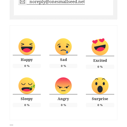
noreply@onesmallseed.net
Happy
Sad
Excited
0
%
0
%
0
%
Sleepy
Angry
Surprise
0
%
0
%
0
%
…