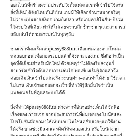
ออนไลน์ที่สร้างความประทับใจตั้งแต่หนแรกที่เข้าไปใช้งาน
สิ่งที่เห็นได้ชัดโดยทันทีเป็น เกมมีให้เลือกจำนวนมากจริงๆ
ไม่ว่าจะเป็นสายสล็อต เกมยิงปลา หรือเกมคาสิโนอื่นๆก็รวม
ไว้ครบในที่เดียว ทำให้ไม่เคยทราบสึกซ้ำๆซากๆและสามารถ
สลับเล่นได้ตามอารมณ์ในทุกๆวัน
ช่วงแรกที่ผมเริ่มเล่นpussy888fun เลือกทดลองจากโหมด
ทดสอบก่อน เพื่อมองระบบแล้วก็จังหวะของเกม ซึ่งถือว่าเป็น
จุดที่ดีเยี่ยมสำหรับมือใหม่ ด้วยเหตุว่าไม่ต้องรีบลงทุนก็
สามารถเข้าใจต้นแบบการเล่นได้ พอเพียงเริ่มรู้จักแล้วจึง
ค่อยเติมเงินเข้าไปเล่นจริง ระบบฝาก–ถอนทำได้ง่าย ใช้เวลา
ไม่นาน เงินเข้าออกออกจะเร็ว นี้ทำให้รู้สึกมั่นใจว่าเป็น
แพลตฟอร์มที่ดูแลระบบได้ดี
สิ่งที่ทำให้pussy888fun ต่างจากที่อื่นๆอย่างเห็นได้ชัดคือ
เรื่องของ การแจก จากประสบการณ์ที่ผมเจอเอง โบนัสและ
โปรโมชั่นมีออกมาให้เห็นบ่อย ไม่ใช่แค่ชื่อสวยๆแต่ใช้งาน
ได้จริง บางช่วงมีแจกเครดิตให้ทดลองเล่น หรือโบนัสจาก