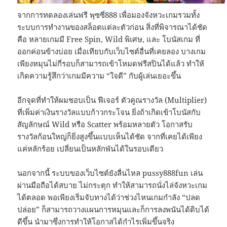
จากการทดลองเล่นฟรี พุซซี่888 เพื่อมองจังหวะเกมรวมทั้ง
ระบบการทำงานของสล็อตแต่ละตัวก่อน สิ่งที่พิจารณาได้ชัด
คือ หลายเกมมี Free Spin, Wild พิเศษ, และ โบนัสเกม ที่
ออกค่อนข้างบ่อย เมื่อเทียบกับเว็บไซต์อื่นที่เคยลอง บางเกม
เพียงหมุนไม่กี่รอบก็สามารถเข้าโหมดฟรีสปินได้แล้ว ทำให้
เกิดความรู้สึกว่าเกมมีความ “ใจดี” กับผู้เล่นเยอะขึ้น
อีกจุดที่ทำให้ผมชอบเป็น ฟีเจอร์ ตัวคูณรางวัล (Multiplier)
ที่เพิ่มค่าเงินรางวัลแบบก้าวกระโจน ยิ่งถ้าเกิดเข้าโบนัสกับ
สัญลักษณ์ Wild หรือ Scatter พร้อมหลายตัว โอกาสรับ
รางวัลก้อนใหญ่ก็ยิ่งสูงขึ้นแบบเห็นได้ชัด จากที่เคยได้เพียง
แค่หลักร้อย เปลี่ยนเป็นหลักพันได้ในรอบเดียว
นอกจากนี้ ระบบของเว็บไซต์ยังลื่นไหล pussy888fun เล่น
ผ่านมือถือได้สบาย ไม่กระตุก ทำให้สามารถนั่งไล่จังหวะเกม
ได้ตลอด พอเพียงเริ่มจับทางได้ว่าช่วงไหนเกมกำลัง “ปลด
ปล่อย” ก็สามารถวางแผนการหมุนและก็การลงพนันได้ดิบได้
ดีขึ้น นำมาซึ่งการทำให้โอกาสได้กำไรเพิ่มขึ้นจริง