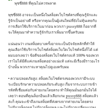
พุซซี่888 ที่คุณไม่ควรพลาด
พุซซี่888 อาจจะเป็นหนึ่งในสล็อตเว็บไซต์ตรงที่คุณรู้จักและ
รู้จักเป็นอย่างดี หรือหากคุณเป็นผู้เล่นใหม่ที่ยังไม่คุ้นเคยกับ
การเลือกใช้บริการเว็บมาก่อน พวกเรา pussy888 ก็อยากที่
จะให้คุณมาทำความรู้จักกับเราเพิ่มมากขึ้นครับผม
แน่นอนว่า เกมสล็อตบางครั้งอาจจะเป็นปัจจัยหลักที่ทำให้
คุณเลือกใช้บริการเว็บไซต์สล็อตเว็บใดเว็บไซต์หนึ่งก็ได้ แต่
ผมบอกเลยว่า ข้อดีของสล็อตเว็บไซต์ตรงแท้ 100% ของพวก
เราไม่ได้มีดีแค่เกมสล็อตอย่างแน่แท้ แต่จะมีเรื่องมีราวอะไร
บ้างนั้น พวกเราจะหาคุณไปดูเองครับผม
• ความปลอดภัยสูง: สล็อตเว็บไซต์ตรงของพวกเรามีระบบ
ระเบียบรักษาความปลอดภัยระดับสูง เริ่มจากระบบการเข้า
รหัสที่เชื่อมต่อกับค่ายเกมโดยตรง ทำให้คุณมั่นอกมั่นใจได้
เลยว่า ตอนที่คุณล็อกอินแล้วเลือกเกม
pussy888
สล็อตแล้ว
ล่ะก็ คุณจะเข้าถึงเกมสล็อตที่ส่งตรงจากค่ายเกมโดยตรง
ไม่มีการล็อกยูส ไม่มีการล็อกผล และไม่มีการเปลี่ยนแปลง