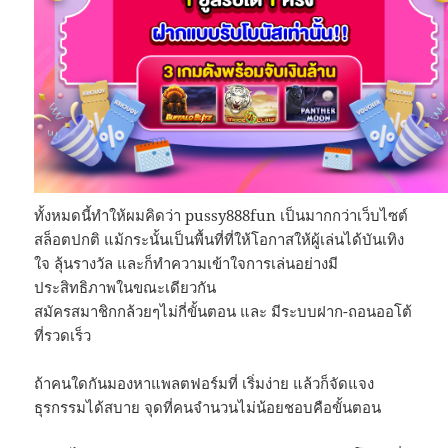
ทั้งหมดนี้ทำให้ผมคิดว่า pussy888fun เป็นมากกว่าเว็บไซต์
สล็อตปกติ แม้กระนั้นเป็นพื้นที่ที่ให้โอกาสให้ผู้เล่นได้บันเทิง
ใจ ลุ้นรางวัล และก็ทำความเข้าใจการเล่นอย่างมี
ประสิทธิภาพในขณะเดียวกัน
สมัครสมาชิกกล้วยๆไม่กี่ขั้นตอน และ มีระบบฝาก-ถอนออโต้
ที่รวดเร็ว
ถ้าคนใดกันมองหาแพลตฟอร์มที่ เริ่มง่าย แล้วก็จัดแจง
ธุรกรรมได้สบาย จุดที่คนจำนวนไม่น้อยชอบคือขั้นตอน