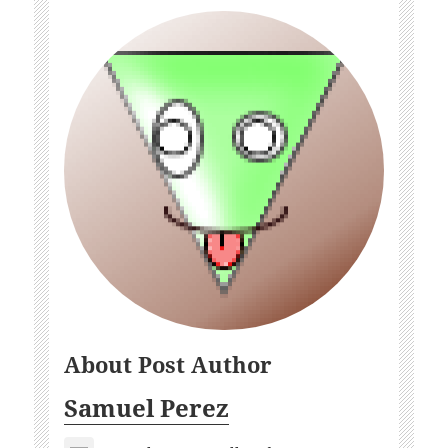
About Post Author
Samuel Perez