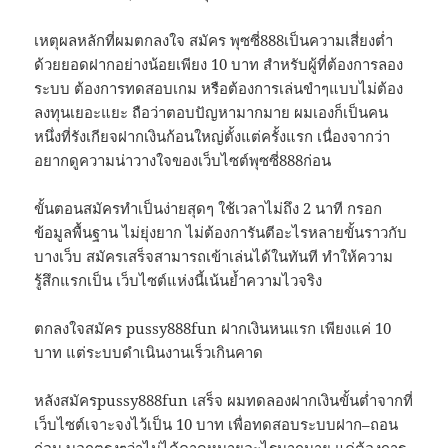
เหตุผลหลักที่ผมตกลงใจ สมัคร พุซซี่888เป็นความเสี่ยงต่ำ
ด้วยยอดฝากอย่างน้อยเพียง 10 บาท สำหรับผู้ที่ต้องการลอง
ระบบ ต้องการทดสอบเกม หรือต้องการเล่นขำๆแบบไม่ต้อง
ลงทุนเยอะแยะ ถือว่าตอบปัญหามากมาย ผมเองก็เป็นคน
หนึ่งที่รังเกียจฝากเงินก้อนใหญ่ตั้งแต่ครั้งแรก เนื่องจากว่า
อยากดูความน่าวางใจของเว็บไซต์พุซซี่888ก่อน
ขั้นตอนสมัครทำเป็นง่ายสุดๆ ใช้เวลาไม่ถึง 2 นาที กรอก
ข้อมูลพื้นฐาน ไม่ยุ่งยาก ไม่ต้องการันตีอะไรหลายขั้นราวกับ
บางเว็บ สมัครเสร็จสามารถเข้าเล่นได้ในทันที ทำให้ความ
รู้สึกแรกเป็น เว็บไซต์แห่งนี้เน้นย้ำความไวจริง
ตกลงใจสมัคร pussy888fun ฝากเงินหนแรก เพียงแค่ 10
บาท แต่ระบบดำเนินงานเร็วเกินคาด
หลังสมัครpussy888fun เสร็จ ผมทดลองฝากเงินขั้นต่ำจากที่
เว็บไซต์เจาะจงไว้เป็น 10 บาท เพื่อทดสอบระบบฝาก–ถอน