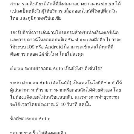
สากล รวมถึงเกียรติศักดิ์ที่สั่งสมมาอย่างยาวนาน slotxo ได้
แปลงเป็นหนึ่งในผู้ให้บริการ สล็อตออนไลน์ที่ใหญ่ที่สุดใน
ไทย และภูมิภาคทวีปเอเชีย
รองรับอีกทั้งการเล่นผ่านโปรแกรมสำหรับท่องอินเตอร์เน็ต
และการ ดาวน์โหลดแอปพลิเคชัน slotxo ลงมือถือ ไม่ว่าจะ
ใช้ระบบ iOS หรือ Android ก็สามารถเข้าเล่นได้ทุกที่ที่
ต้องการ ตลอด 24 ชั่วโมง โดยไม่สะดุด
slotxo ระบบฝากถอน Auto เป็นยังไง? ดีเช่นไร?
ระบบ ฝากถอน Auto (อัตโนมัติ) เป็นเทคโนโลยีที่ช่วยทำให้
ผู้เล่นสามารถทำรายการฝากหรือถอนเงินได้ด้วยตัวเอง โดย
ไม่ต้องแจ้งแอดไม่นหรือแนบสลิป แนวทางการทำธุรกรรม
จะใช้เวลาโดยประมาณ 5–10 วินาที แค่นั้น
ข้อดีของระบบ Auto:
• สบายรวดเร็ว ไม่ต้องคอยคิว