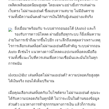
เพลิดเพลินยอดนิยมสูงสุด โดยเฉพาะอย่างยิ่งการเล่นผ่าน
เว็บตรง ไม่ผ่านเอเย่นต์ ซึ่งมอบความสบาย ไม่มีอันตราย
รวมทั้งมีความมั่นคงด้านการเงินให้กับผู้เล่นอย่างแท้จริง
ยิ่งเมื่อมาพร้อมกับ ระบบฝากถอนออโต้ (Auto) และก็
รองรับการดาวน์โหลด ผ่านมือถือทุกระบบ ก็ยิ่งเพิ่มความ
ง่ายในการเข้าถึงมากขึ้นไปอีก เจาะลึกถึงเหตุผลว่าเพราะเหตุ
ไรการเลือกเล่นสล็อตไม่ผ่านเอเย่นต์ถึงสำคัญ ระบบฝากถอน
Auto ดีเช่นไร แนวทางดาวน์โหลดแอปเกมสล็อตลงมือถือ
รวมทั้งชี้แนะเว็บที่ควรเล่นเพื่อความเชื่อมั่นและมั่นใจในทุก
การพนัน
slotxo24hr เล่นสล็อตไม่ผ่านเอเย่นต์? ความปลอดภัยสูงสุด
ได้เงินจริง ถอนได้เต็มปริมาณ
เมื่อคุณเลือกเล่นสล็อตกับเว็บไซต์ตรง ไม่ผ่านเอเย่นต์ คุณจะ
ได้รับความปลอดภัยในทุกมิติ ไม่ว่าจะเป็นในด้านของข้อมูล
ส่วนตัว แนวทางการทำธุรกรรมทางการเงิน แล้วก็การเล่น