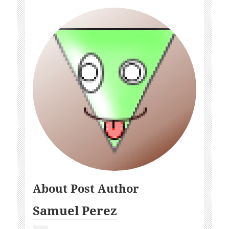
About Post Author
Samuel Perez