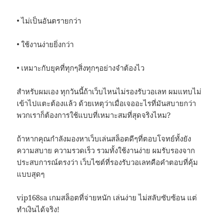
• ไม่เป็นอันตรายกว่า
• ใช้งานง่ายยิ่งกว่า
• เหมาะกับยุคที่ทุกๆสิ่งทุกๆอย่างจำต้องไว
สำหรับผมเอง ทุกวันนี้ถ้าเว็บไหนไม่รองรับวอเลท ผมแทบไม่
เข้าไปแตะต้องแล้ว ด้วยเหตุว่าเมื่อเจออะไรที่มันสบายกว่า
พวกเราก็ต้องการใช้แบบที่เหมาะสมที่สุดจริงไหม?
ถ้าหากคุณกำลังมองหาเว็บเล่นสล็อตดีๆที่ตอบโจทย์ทั้งยัง
ความสบาย ความรวดเร็ว รวมทั้งใช้งานง่าย ผมรับรองจาก
ประสบการณ์ตรงว่า เว็บไซต์ที่รองรับวอเลทคือคำตอบที่คุ้ม
แบบสุดๆ
vip168sa เกมสล็อตที่จ่ายหนัก เล่นง่าย ไม่สลับซับซ้อน แต่
ทำเงินได้จริง!