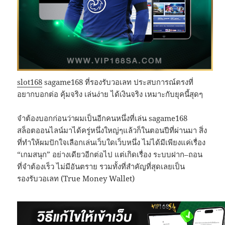
slot168
sagame168 ที่รองรับวอเลท ประสบการณ์ตรงที่
อยากบอกต่อ คุ้มจริง เล่นง่าย ได้เงินจริง เหมาะกับยุคนี้สุดๆ
จำต้องบอกก่อนว่าผมเป็นอีกคนหนึ่งที่เล่น sagame168
สล็อตออนไลน์มาได้ครู่หนึ่งใหญ่ๆแล้วก็ในตอนปีที่ผ่านมา สิ่ง
ที่ทำให้ผมปักใจเลือกเล่นเว็บใดเว็บหนึ่ง ไม่ได้มีเพียงแค่เรื่อง
“เกมสนุก” อย่างเดียวอีกต่อไป แต่เกิดเรื่อง ระบบฝาก–ถอน
ที่จำต้องเร็ว ไม่มีอันตราย รวมทั้งที่สำคัญที่สุดเลยเป็น
รองรับวอเลท (True Money Wallet)