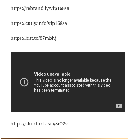
https://rebrand.ly/vip168sa
https://cutly.info/vip168sa
https://bitt.to/87mbhj
https://shorturl.asia/8iO2v