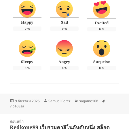
Happy
Sad
Excited
0
%
0
%
0
%
Sleepy
Angry
Surprise
0
%
0
%
0
%
เขียน
ผู้
หมวด
ป้าย
9 ธันวาคม 2025
Samuel Perez
sagame168
เมื่อ
เขียน
หมู่
กำกับ
vip168sa
แนะแนว
ก่อนหน้า
เรื่อง
Redkong89 เว็บรวมคาสิโนอันดับหนึ่ง สล็อต
เรื่อง