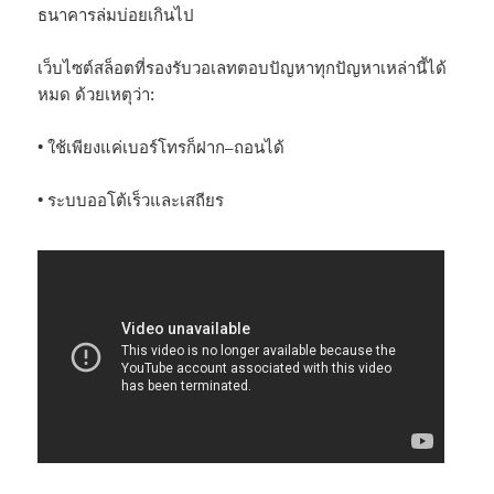
ธนาคารล่มบ่อยเกินไป
เว็บไซต์สล็อตที่รองรับวอเลทตอบปัญหาทุกปัญหาเหล่านี้ได้
หมด ด้วยเหตุว่า:
• ใช้เพียงแค่เบอร์โทรก็ฝาก–ถอนได้
• ระบบออโต้เร็วและเสถียร