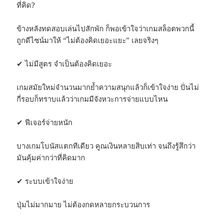
ที่คิด?
ข้างหลังทดสอบเล่นไปสักพัก ก็พอเข้าใจว่าเกมสล็อตพวกนี้
ถูกดีไซน์มาให้ “ไม่ต้องคิดเยอะแยะ” เลยจริงๆ
✔ ไม่มีสูตร จำเป็นต้องคิดเยอะ
เกมสมัยใหม่จำนวนมากย้ำความสนุกแล้วก็เข้าใจง่าย ปั่นไม่
กี่รอบก็ทราบแล้วว่าเกมมีจังหวะการจ่ายแบบไหน
✔ ฟีเจอร์จ่ายหนัก
บางเกมโบนัสแตกทีเดียว คูณเงินหลายสิบเท่า จนถึงรู้สึกว่า
มันคุ้มค่ากว่าที่คิดมาก
✔ ระบบเข้าใจง่าย
ปุ่มไม่มากมาย ไม่ต้องกดหลายกระบวนการ