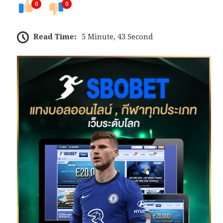
0
0
Read Time:
5 Minute, 43 Second