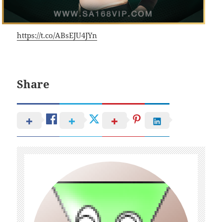
https://t.co/ABsEJU4JYn
Share