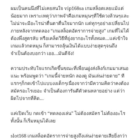
ผมเป็นคนนึงที่ไม่เคยสนใจ vip168sa เกมสล็อตเลยแม้แต่
น้อยมาก เพราะเหตุว่าภาพจำคือเกมหมุนๆที่ใช้ดวงล้วนๆและ
ไม่น่าจะมีอะไรน่าตื่นตาตื่นใจมากนัก แต่ทุกๆอย่างเปลี่ยนไป
ภายหลังจากทดลอง “เกมสล็อตอัตราการจ่ายสูง” เกมที่ไม่ได้
ต้องพึ่งสูตรลับ หรือเคล็ดวิธีที่ยุ่งยากอะไรทั้งหมด…แค่เข้าใจ
เกมแล้วกดหมุน ก็สามารถลุ้นเงินได้แบบง่ายสุดๆจนถึง
จำเป็นต้องบอกว่า เออ…มันดีจัง!
ความประทับใจแรกเกิดขึ้นขณะที่เพื่อนฝูงส่งลิงก์เกมมาเสนอ
แนะ พร้อมพูดว่า “เกมนี้จ่ายหนัก ลองดู มันเล่นง่ายดาย” ที
แรกๆก็กดเข้าไปแบบงงเต็กๆเนื่องจากว่ามีความคิดว่าคงต้อง
สมัครอะไรเยอะ จำเป็นต้องการันตีตัวตนหลายอย่าง แต่ว่า
ผิดไปจากที่คิด…
แค่เปิดเว็บ กดเข้า “ทดลองเล่น” ไม่ต้องสมัคร ไม่ต้องอะไร
ทั้งนั้น ก็เริ่มหมุนได้เลย
slot168 เกมสล็อตอัตราการจ่ายสูงถึงเล่นง่ายดายเสียยิ่งกว่า