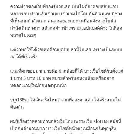
ความง่ายของเว็บที่รองรับวอเลท เป็นไม่ต้องคอยสลับแอป
หลายรอบ ฝากแล้วเข้าเลย เข้าเกมได้โดยทันที ผมเคยมีช่วง
ที่เห็นเกมกำลังแตก คนเล่นเยอะแยะ เหมือนจังหวะโบนัส
กำลังเดินทางมา แล้วกดฝากช้าเพราะแอปแบงค์ค้าง ในที่สุด
พลาดไปเฉยๆ
แต่ว่าพอใช้ได้วอเลทคือหยุดปัญหานี้ไปเลย เพราะเป็นระบบ
ออโต้ที่เร็วจริง
และที่ผมชอบมากมายคือ ฝากน้อยก็ได้ บางเว็บไซต์รับตั้งแต่
1 บาท 5 บาท 10 บาท สบายสำหรับคนงบน้อยหรืออยาก
ทดลองเกมใหม่ก่อนลงทุนหนัก
vip168sa ได้เงินจริงไหม? จากที่ลองมาแล้ว ได้จริงแบบไม่
ต้องลุ้น
ผมรู้เรื่องว่าหลายท่านกลัวเว็บโกง เพราะเว็บ slot168 สมัยนี้
เปิดกันจำนวนมาก บางเว็บไซต์หน้าตาเหมือนจริงทุกๆสิ่ง