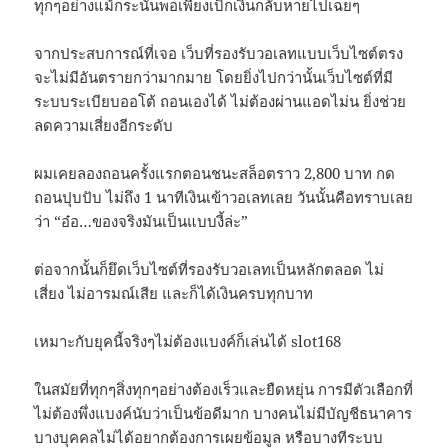
ทุกๆอย่างแม้กระนั้นพอเพียงเบิกเงินกลับหายไปเฉยๆ
จากประสบการณ์ที่เจอ เว็บที่รองรับวอเลทแบบเว็บไซต์ตรง
จะไม่มีอันตรายกว่ามากมาย โดยยิ่งไปกว่านั้นเว็บไซต์ที่มี
ระบบระเบียบออโต้ ถอนเองได้ ไม่ต้องผ่านแอดไม่น ยิ่งช่วย
ลดความเสี่ยงอีกระดับ
ผมเคยลองถอนครั้งแรกตอนชนะสล็อตราว 2,800 บาท กด
ถอนปุบปับ ไม่ถึง 1 นาทีเงินเข้าวอเลทเลย วันนั้นคือทราบเลย
ว่า “อ๋อ…ของจริงมันเป็นแบบงี้ล่ะ”
ต่อจากนั้นก็ยึดเว็บไซต์ที่รองรับวอเลทเป็นหลักตลอด ไม่
เสี่ยง ไม่อารมณ์เสีย และก็ได้เงินครบทุกบาท
เหมาะกับยุคนี้จริงๆไม่ต้องแบงค์ก็เล่นได้ slot168
ในสมัยที่ทุกๆสิ่งทุกๆอย่างต้องเร็วและยืดหยุ่น การมีตัวเลือกที่
ไม่ต้องพึ่งแบงค์นับว่าเป็นข้อดีมาก บางคนไม่มีบัญชีธนาคาร
บางบุคคลไม่ได้อยากต้องการเผยข้อมูล หรือบางทีระบบ