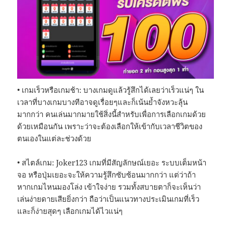
• เกมเร็วหรือเกมช้า: บางเกมดูแล้วรู้สึกได้เลยว่าเร็วแน่ๆ ใน
เวลาที่บางเกมบางทีอาจดูเรื่อยๆและก็เน้นย้ำจังหวะลุ้น
มากกว่า คนเล่นมากมายใช้สิ่งนี้สำหรับเพื่อการเลือกเกมด้วย
ด้วยเหมือนกัน เพราะว่าจะต้องเลือกให้เข้ากับเวลาชีวิตของ
ตนเองในแต่ละช่วงด้วย
• สไตล์เกม: Joker123 เกมที่มีสัญลักษณ์เยอะ ระบบเต็มหน้า
จอ หรือปุ่มเยอะจะให้ความรู้สึกซับซ้อนมากกว่า แต่ว่าถ้า
หากเกมไหนมองโล่ง เข้าใจง่าย รวมทั้งสบายตาก็จะเห็นว่า
เล่นง่ายดายเสียยิ่งกว่า ถือว่าเป็นแนวทางประเมินเกมที่เร็ว
และก็ง่ายสุดๆ เลือกเกมได้ไวแน่ๆ