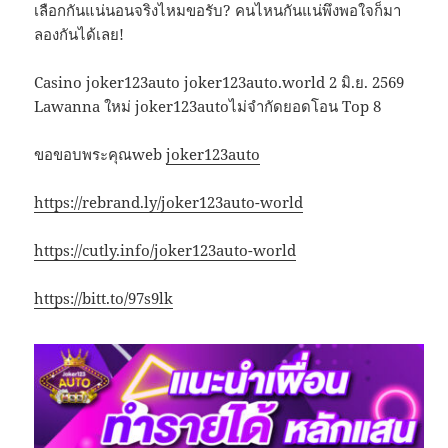
เลือกกันแน่นอนจริงไหมขอรับ? คนไหนกันแน่พึงพอใจก็มา
ลองกันได้เลย!
Casino joker123auto joker123auto.world 2 มิ.ย. 2569
Lawanna ใหม่ joker123autoไม่จำกัดยอดโอน Top 8
ขอขอบพระคุณweb
joker123auto
https://rebrand.ly/joker123auto-world
https://cutly.info/joker123auto-world
https://bitt.to/97s9lk