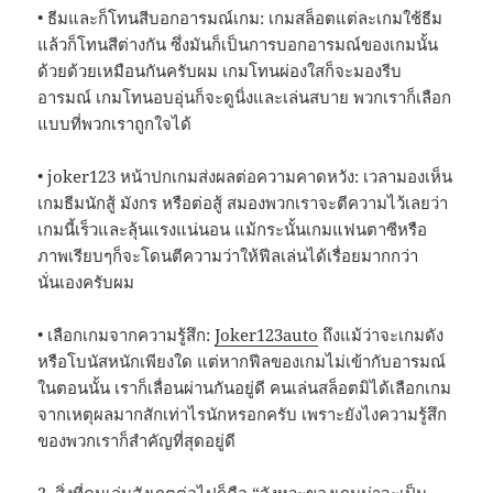
• ธีมและก็โทนสีบอกอารมณ์เกม: เกมสล็อตแต่ละเกมใช้ธีม
แล้วก็โทนสีต่างกัน ซึ่งมันก็เป็นการบอกอารมณ์ของเกมนั้น
ด้วยด้วยเหมือนกันครับผม เกมโทนผ่องใสก็จะมองรีบ
อารมณ์ เกมโทนอบอุ่นก็จะดูนิ่งและเล่นสบาย พวกเราก็เลือก
แบบที่พวกเราถูกใจได้
• joker123 หน้าปกเกมส่งผลต่อความคาดหวัง: เวลามองเห็น
เกมธีมนักสู้ มังกร หรือต่อสู้ สมองพวกเราจะตีความไว้เลยว่า
เกมนี้เร็วและลุ้นแรงแน่นอน แม้กระนั้นเกมแฟนตาซีหรือ
ภาพเรียบๆก็จะโดนตีความว่าให้ฟีลเล่นได้เรื่อยมากกว่า
นั่นเองครับผม
• เลือกเกมจากความรู้สึก:
Joker123auto
ถึงแม้ว่าจะเกมดัง
หรือโบนัสหนักเพียงใด แต่หากฟีลของเกมไม่เข้ากับอารมณ์
ในตอนนั้น เราก็เลื่อนผ่านกันอยู่ดี คนเล่นสล็อตมิได้เลือกเกม
จากเหตุผลมากสักเท่าไรนักหรอกครับ เพราะยังไงความรู้สึก
ของพวกเราก็สำคัญที่สุดอยู่ดี