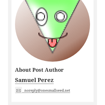
About Post Author
Samuel Perez
noreply@onesmallseed.net