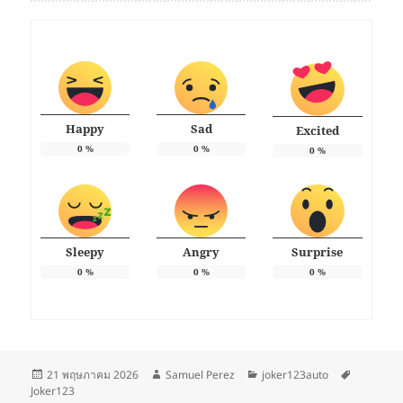
Happy
Sad
Excited
0
%
0
%
0
%
Sleepy
Angry
Surprise
0
%
0
%
0
%
เขียน
ผู้
หมวด
ป้าย
21 พฤษภาคม 2026
Samuel Perez
joker123auto
เมื่อ
เขียน
หมู่
กำกับ
Joker123