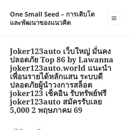
One Small Seed – การเติบโต
และพัฒนาของแนวคิด
เมนู
และวิด
เจ็ต
Joker123auto เว็บใหญ่ มั่นคง
ปลอดภัย Top 86 by Lawanna
joker123auto.world แนะนำ
เพื่อนรายได้หลักแสน ระบบดี
ปลอดภัยผู้นำวงการสล็อต
joker123 เช็คอิน รับทรัพย์ฟรี
joker123auto สมัครรับเลย
5,000 2 พฤษภาคม 69