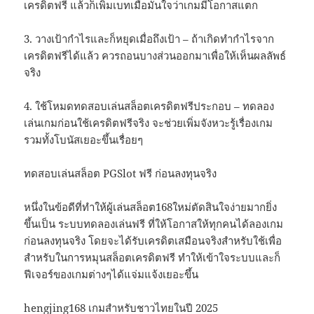
เครดิตฟรี แล้วก็เพิ่มเบทเมื่อมั่นใจว่าเกมมีโอกาสแตก
3. วางเป้ากำไรและก็หยุดเมื่อถึงเป้า – ถ้าเกิดทำกำไรจาก
เครดิตฟรีได้แล้ว ควรถอนบางส่วนออกมาเพื่อให้เห็นผลลัพธ์
จริง
4. ใช้โหมดทดสอบเล่นสล็อตเครดิตฟรีประกอบ – ทดลอง
เล่นเกมก่อนใช้เครดิตฟรีจริง จะช่วยเพิ่มจังหวะรู้เรื่องเกม
รวมทั้งโบนัสเยอะขึ้นเรื่อยๆ
ทดสอบเล่นสล็อต PGSlot ฟรี ก่อนลงทุนจริง
หนึ่งในข้อดีที่ทำให้ผู้เล่นสล็อต168ใหม่ตัดสินใจง่ายมากยิ่ง
ขึ้นเป็น ระบบทดลองเล่นฟรี ที่ให้โอกาสให้ทุกคนได้ลองเกม
ก่อนลงทุนจริง โดยจะได้รับเครดิตเสมือนจริงสำหรับใช้เพื่อ
สำหรับในการหมุนสล็อตเครดิตฟรี ทำให้เข้าใจระบบและก็
ฟีเจอร์ของเกมต่างๆได้แจ่มแจ้งเยอะขึ้น
hengjing168 เกมสำหรับชาวไทยในปี 2025