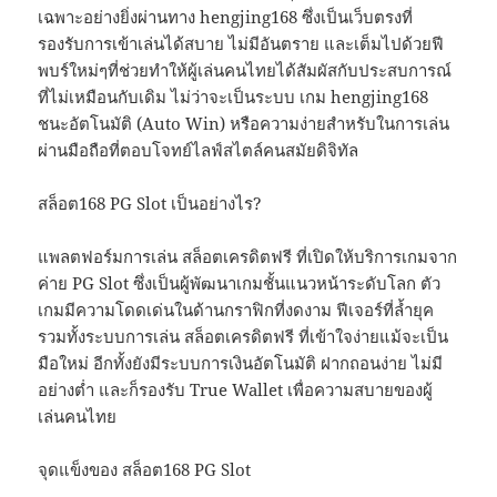
เฉพาะอย่างยิ่งผ่านทาง hengjing168 ซึ่งเป็นเว็บตรงที่
รองรับการเข้าเล่นได้สบาย ไม่มีอันตราย และเต็มไปด้วยฟี
พบร์ใหม่ๆที่ช่วยทำให้ผู้เล่นคนไทยได้สัมผัสกับประสบการณ์
ที่ไม่เหมือนกับเดิม ไม่ว่าจะเป็นระบบ เกม hengjing168
ชนะอัตโนมัติ (Auto Win) หรือความง่ายสำหรับในการเล่น
ผ่านมือถือที่ตอบโจทย์ไลฟ์สไตล์คนสมัยดิจิทัล
สล็อต168 PG Slot เป็นอย่างไร?
แพลตฟอร์มการเล่น สล็อตเครดิตฟรี ที่เปิดให้บริการเกมจาก
ค่าย PG Slot ซึ่งเป็นผู้พัฒนาเกมชั้นแนวหน้าระดับโลก ตัว
เกมมีความโดดเด่นในด้านกราฟิกที่งดงาม ฟีเจอร์ที่ล้ำยุค
รวมทั้งระบบการเล่น สล็อตเครดิตฟรี ที่เข้าใจง่ายแม้จะเป็น
มือใหม่ อีกทั้งยังมีระบบการเงินอัตโนมัติ ฝากถอนง่าย ไม่มี
อย่างต่ำ และก็รองรับ True Wallet เพื่อความสบายของผู้
เล่นคนไทย
จุดแข็งของ สล็อต168 PG Slot