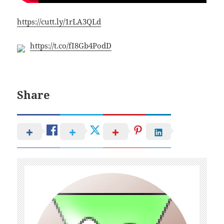
https://cutt.ly/1rLA3QLd
https://t.co/fI8Gb4PodD
Share