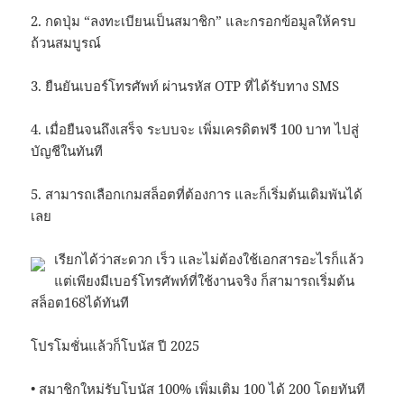
2. กดปุ่ม “ลงทะเบียนเป็นสมาชิก” และกรอกข้อมูลให้ครบ
ถ้วนสมบูรณ์
3. ยืนยันเบอร์โทรศัพท์ ผ่านรหัส OTP ที่ได้รับทาง SMS
4. เมื่อยืนจนถึงเสร็จ ระบบจะ เพิ่มเครดิตฟรี 100 บาท ไปสู่
บัญชีในทันที
5. สามารถเลือกเกมสล็อตที่ต้องการ และก็เริ่มต้นเดิมพันได้
เลย
เรียกได้ว่าสะดวก เร็ว และไม่ต้องใช้เอกสารอะไรก็แล้ว
แต่เพียงมีเบอร์โทรศัพท์ที่ใช้งานจริง ก็สามารถเริ่มต้น
สล็อต168ได้ทันที
โปรโมชั่นแล้วก็โบนัส ปี 2025
• สมาชิกใหม่รับโบนัส 100% เพิ่มเติม 100 ได้ 200 โดยทันที