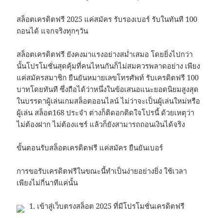
สล็อตเครดิตฟรี 2025 แค่สมัคร รับรองเบอร์ รับในทันที 100
ถอนได้ แจกจริงทุกๆวัน
สล็อตเครดิตฟรี ยังคงมาแรงอย่างสม่ำเสมอ โดยยิ่งไปกว่า
นั้นโปรโมชั่นสุดคุ้มที่คนไหนกันก็ไม่สมควรพลาดอย่าง เพียง
แค่สมัครสมาชิก ยืนยันหมายเลขโทรศัพท์ รับเครดิตฟรี 100
บาทโดยทันที ซึ่งถือได้ว่าหนึ่งในข้อเสนอแนะยอดนิยมสูงสุด
ในบรรดาผู้เล่นเกมสล็อตออนไลน์ ไม่ว่าจะเป็นผู้เล่นใหม่หรือ
ผู้เล่น สล็อต168 ประจำ ต่างก็ติดอกติดใจโปรนี้ ด้วยเหตุว่า
ไม่ต้องฝาก ไม่ต้องแชร์ แล้วก็ยังสามารถถอนเงินได้จริง
ขั้นตอนรับสล็อตเครดิตฟรี แค่สมัคร ยืนยันเบอร์
การขอรับเครดิตฟรีในขณะนี้ทำเป็นง่ายอย่างยิ่ง ใช้เวลา
เพียงไม่กี่นาทีแค่นั้น
1. เข้าสู่เว็บตรงสล็อต 2025 ที่มีโปรโมชั่นเครดิตฟรี