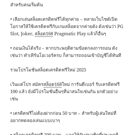
สำหรับคนเริ่มต้น
• เลือกเล่นสล็อตเครดิตฟรีได้ทุกค่าย – หลายเว็บไซต์เปิด
โอกาสให้ใช้เครดิตฟรีกับเกมสล็อตจากค่ายดัง ดังเช่นว่า PG
Slot, Joker,
สล็อต168
Pragmatic Play แล้วก็อื่นๆ
• ถอนเงินได้จริง – หากประพฤติตามข้อตกลงการถอน ดัง
เช่นว่า ทำเทิร์นโอเวอร์ครบ ก็สามารถถอนเข้าบัญชีได้ทันที
รวมโปรโมชั่นสล็อตเครดิตฟรีใหม่ 2025
เว้นแต่โปร สมัคร
สล็อต168
ใหม่ การันตีเบอร์ รับเครดิตฟรี
100 แล้ว ยังมีโปรโมชั่นอื่นๆที่น่าสนใจเช่นกัน ยกตัวอย่าง
เช่น
• เครดิตฟรีไม่ต้องฝากก่อน 50 บาท – สำหรับผู้เล่นใหม่ที่
อยากทดลองเล่นแบบเบาๆ
• สล็อตเครดิตฟรี 200 บาท – แจกให้กับสมาชิกที่ประพฤติ