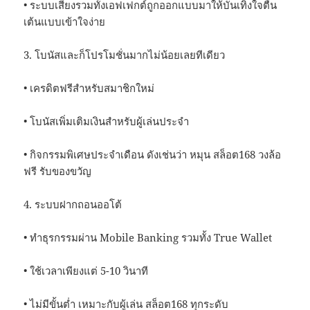
• ระบบเสียงรวมทั้งเอฟเฟกต์ถูกออกแบบมาให้บันเทิงใจตื่น
เต้นแบบเข้าใจง่าย
3. โบนัสและก็โปรโมชั่นมากไม่น้อยเลยทีเดียว
• เครดิตฟรีสำหรับสมาชิกใหม่
• โบนัสเพิ่มเติมเงินสำหรับผู้เล่นประจำ
• กิจกรรมพิเศษประจำเดือน ดังเช่นว่า หมุน สล็อต168 วงล้อ
ฟรี รับของขวัญ
4. ระบบฝากถอนออโต้
• ทำธุรกรรมผ่าน Mobile Banking รวมทั้ง True Wallet
• ใช้เวลาเพียงแต่ 5-10 วินาที
• ไม่มีขั้นต่ำ เหมาะกับผู้เล่น สล็อต168 ทุกระดับ