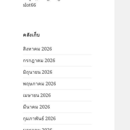
slot66
คลังเก็บ
สิงหาคม 2026
กรกฎาคม 2026
มิถุนายน 2026
พฤษภาคม 2026
เมษายน 2026
มีนาคม 2026
กุมภาพันธ์ 2026