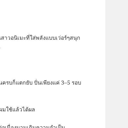
สาวอนิเมะที่ใส่พลังแบบเว่อร์ๆสนุก
น
นครบก็แตกยับ ปั่นเพียงแค่ 3–5 รอบ
ี่ผมใช้แล้วได้ผล
นต่อเนื่องนานเกินความจำเป็น