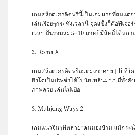
เกม
สล็อตเครดิตฟรี
นี้เป็นเกมแรกที่ผมแตกห
เล่นเรื่อยๆกระทั่งเวลานี้ จุดแข็งก็คือฟีเ
เวลา ปั่นรอบละ 5–10 บาทก็มีสิทธิ์ได้หลา
2. Roma X
เกมสล็อตเครดิตฟรีอมตะจากค่าย Jili ที่ใ
สิงโตเป็นประจำได้โบนัสเพลินมาก มีทั้งยั
ภาพสวย เล่นไม่เบื่อ
3. Mahjong Ways 2
เกมแนวจีนๆที่หลายๆคนมองข้าม แม้กระนั้