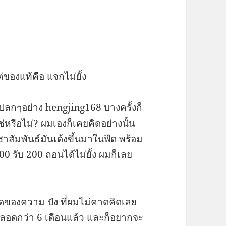
ต่ของแท้คือ แจกไม่ยั้ง
ปลกๆอย่าง hengjing168 บางครั้งก็
่หรือไม่? ผมเองก็เคยคิดอย่างนั้น
ชาสัมพันธ์มันเด้งขึ้นมาในฟีด พร้อม
 รับ 200 ถอนได้ไม่ยั้ง ผมก็เลย
ิดของความ ปัง ที่ผมไม่คาดคิดเลย
าตลอดกว่า 6 เดือนแล้ว และก็อยากจะ