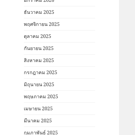
มกราคม 2026
ธันวาคม 2025
พฤศจิกายน 2025
ตุลาคม 2025
กันยายน 2025
สิงหาคม 2025
กรกฎาคม 2025
มิถุนายน 2025
พฤษภาคม 2025
เมษายน 2025
มีนาคม 2025
กุมภาพันธ์ 2025