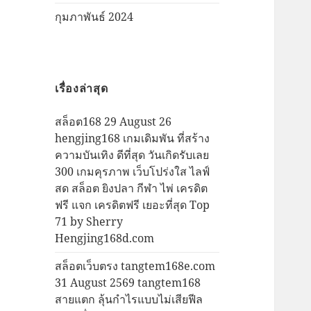
กุมภาพันธ์ 2024
เรื่องล่าสุด
สล็อต168 29 August 26
hengjing168 เกมเดิมพัน ที่สร้าง
ความบันเทิง ดีที่สุด วันเกิดรับเลย
300 เกมคุรภาพ เว็บโปร่งใส ไลฟ์
สด สล็อต ยิงปลา กีฬา ไพ่ เครดิต
ฟรี แจก เครดิตฟรี เยอะที่สุด Top
71 by Sherry
Hengjing168d.com
สล็อตเว็บตรง tangtem168e.com
31 August 2569 tangtem168
สายแตก ลุ้นกำไรแบบไม่เสียฟีล