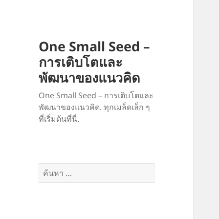
One Small Seed –
การเติบโตและ
พัฒนาของแนวคิด
One Small Seed – การเติบโตและ
พัฒนาของแนวคิด. ทุกเมล็ดเล็ก ๆ
ที่เริ่มต้นที่นี่.
ค้นหา
สำหรับ: