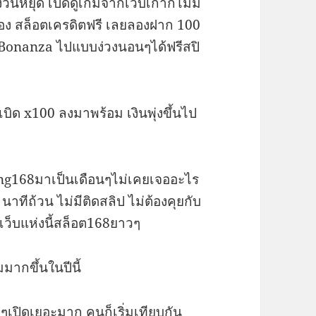
วงวันหยุด เปิดดูเกมจากเว็บเก่าก็ไม่มี
อง สล็อตเครดิตฟรี เลยลองฝาก 100
et Bonanza ไปแบบง่วงนอนๆได้ฟรีสปิ
เบิด x100 ลงมาพร้อม เงินพุ่งขึ้นไป
gjing168มาเป็นเดือนๆไม่เคยเจออะไร
 นาทีถ้วน ไม่มีติดสลิป ไม่ต้องคุยกับ
บเว็บแห่งนี้สล็อต168ยาวๆ
มมากขึ้นในปีนี้
ๆเปิดเยอะมาก คนก็เริ่มเทียบกัน