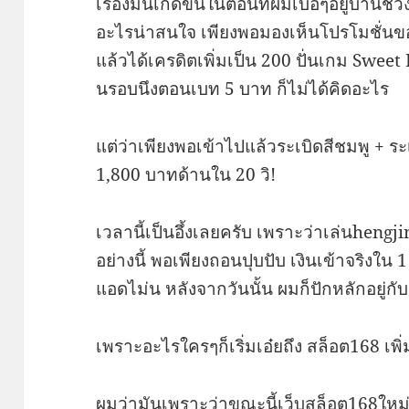
เรื่องมันเกิดขึ้นในตอนที่ผมเบื่อๆอยู่บ้านช่
อะไรน่าสนใจ เพียงพอมองเห็นโปรโมชั่นข
แล้วได้เครดิตเพิ่มเป็น 200 ปั่นเกม Swe
นรอบนึงตอนเบท 5 บาท ก็ไม่ได้คิดอะไร
แต่ว่าเพียงพอเข้าไปแล้วระเบิดสีชมพู + ระ
1,800 บาทด้านใน 20 วิ!
เวลานี้เป็นอึ้งเลยครับ เพราะว่าเล่นhen
อย่างนี้ พอเพียงถอนปุบปับ เงินเข้าจริงใน 1
แอดไม่น หลังจากวันนั้น ผมก็ปักหลักอยู่กั
เพราะอะไรใครๆก็เริ่มเอ๋ยถึง สล็อต168 เพิ่
ผมว่ามันเพราะว่าขณะนี้เว็บสล็อต168ใหม่