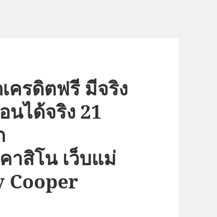
ครดิตฟรี มีจริง
ถอนได้จริง 21
ก
าสิโน เว็บแม่
by Cooper