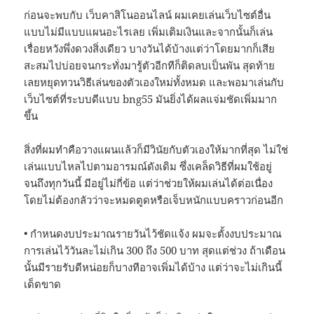
ก่อนจะพบกับ เว็บคาสิโนออนไลน์ ผมเคยเล่นเว็บไซต์อื่น
แบบไม่มีแบบแผนอะไรเลย เพิ่มเติมเงินและจากนั้นก็เล่น
เรื่อยหวังพึ่งดวงสิ่งเดียว บางวันได้บ้างแต่ว่าโดยมากก็เสีย
สะสมไปบ่อยจนกระทั่งมารู้ตัวอีกทีก็ติดลบเป็นพัน สุดท้าย
เลยหยุดทวนวิธีเล่นของตัวเองใหม่ทั้งหมด และพอมาเล่นกับ
เว็บไซต์ที่ระบบดีแบบ bng55 มันยิ่งได้ผลแจ่มชัดเพิ่มมาก
ขึ้น
สิ่งที่ผมทำคือวางแผนแล้วก็มีวินัยกับตัวเองให้มากที่สุด ไม่ใช่
เล่นแบบไหลไปตามอารมณ์ดังเดิม ซึ่งเคล็ดวิธีที่ผมใช้อยู่
จนถึงทุกวันนี้ มีอยู่ไม่กี่ข้อ แต่ว่าช่วยให้ผมเล่นได้ต่อเนื่อง
โดยไม่ต้องกลัวว่าจะหมดตูดหรือเจ็บหนักแบบคราวก่อนอีก
• กำหนดงบประมาณรายวันไว้ชัดแจ้ง ผมจะตั้งงบประมาณ
การเล่นไว้วันละไม่เกิน 300 ถึง 500 บาท สุดแต่ช่วง ถ้าเดือน
นั้นมีรายรับดีหน่อยก็บางทีอาจเพิ่มได้บ้าง แต่ว่าจะไม่เกินนี้
เด็ดขาด