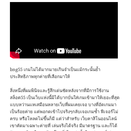
bng55 เกมไม่ได้มากมายเกินจำเป็นแม้กระนั้นย้ำ
ประสิทธิภาพทุกค่ายที่เลือกมาให้
สิ่งหนึ่งที่ผมพินิจและรู้สึกเด่นชัดหลังจากที่มีการใช้งาน
สล็อต55 เป็นเว็บแห่งนี้มิได้บากบั่นใส่เกมเข้ามาให้เยอะที่สุด
แบบหว่านแหเสมือนหลายเว็บที่ผมเคยเจอ บางที่อัดเกมมา
เป็นร้อยค่าย แต่พอกดเข้าไปจริงๆกลับเจอเกมซ้ำ ฟีเจอร์ไม่
ครบ หรือโหลดไม่ขึ้นก็มี แต่ว่าสำหรับ เว็บคาสิโนออนไลน์
เขาคัดมาเฉพาะค่ายที่ เล่นจริงได้จริง มีมาตรฐาน และก็ได้