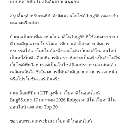
แบบหลายชั้น ไม่เป็นอันตรายแน่นอน
สรุปสั้นๆสำหรับคนที่กำลังลังเลว่าเว็บไซต์ bng55 เหมาะกับ
ตนเองหรือเปล่า
ถ้าคุณเป็นคนที่มองหาเว็บคาสิโน bng55 ที่ใช้งานง่าย ระบบ
ดี เกมมีคุณภาพ โปรไม่เอาเทียบ แล้วก็สามารถจัดการ
ธุรกรรมได้เองโดยไม่ต้องพึ่งแอดไม่น เว็บคาสิโนออนไลน์
เป็นหนึ่งในตัวเลือกที่ควรพิเคราะห์อย่างเป็นจริงเป็นจัง ไม่ใช่
เว็บไซต์ที่หวือหวาแต่เป็นเว็บไซต์ป้อมปราการคง เล่นแล้ว
เพลิดเพลินใจ ซึ่งในวงการนี้มันสำคัญมากกว่าการแจกหนัก
หรือโปรโมชั่นเวอร์เกินจริง
เกมสล็อตที่มีค่า RTP สูงที่สุด เว็บคาสิโนออนไลน์
Bng55.one 17 มกราคม 2026 Robyn คาสิโน เว็บคาสิโน
ออนไลน์ แตกง่าย Top 30
ขอขอบพระคุณwebsite
เว็บคาสิโนออนไลน์