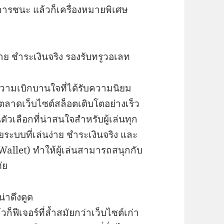
บบการชนะ แล้วก็เครื่องหมายพิเศษ
ง่าย ชำระเงินจริง รองรับทรูวอเลท
ความเบิกบานใจที่ได้รับความนิยม
ลาดเว็บไซต์สล็อตเติบโตอย่างเร็ว
ตัวเลือกที่น่าสนใจสำหรับผู้เล่นทุก
ยระบบที่เล่นง่าย ชำระเงินจริง และ
allet) ทำให้ผู้เล่นสามารถสนุกกับ
ัย
น่าดึงดูด
็ฟีเจอร์ที่ล้ำสมัยกว่าเว็บไซต์เก่า