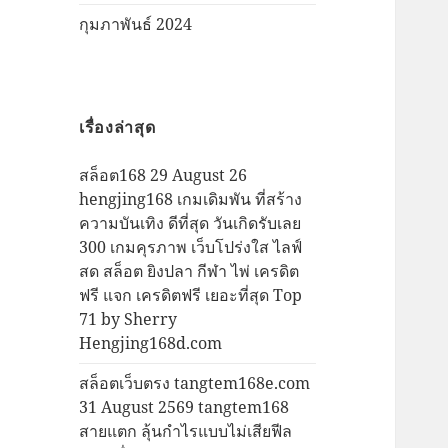
กุมภาพันธ์ 2024
เรื่องล่าสุด
สล็อต168 29 August 26
hengjing168 เกมเดิมพัน ที่สร้าง
ความบันเทิง ดีที่สุด วันเกิดรับเลย
300 เกมคุรภาพ เว็บโปร่งใส ไลฟ์
สด สล็อต ยิงปลา กีฬา ไพ่ เครดิต
ฟรี แจก เครดิตฟรี เยอะที่สุด Top
71 by Sherry
Hengjing168d.com
สล็อตเว็บตรง tangtem168e.com
31 August 2569 tangtem168
สายแตก ลุ้นกำไรแบบไม่เสียฟีล