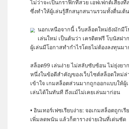
ไม่ว่าจะเป็นกราฟิกที่สวย เอฟเฟกต์เสียงที
ซึ่งทำให้ผู้เล่นรู้สึกสนุกสนานรวมทั้งตื่น
นอกเหนือจากนี้ เว็บสล็อตใหม่ยังมักมีโ
เล่นใหม่ เป็นต้นว่า เครดิตฟรี โบนัสฝา
ผู้เล่นมีโอกาสทำกำไรโดยไม่ต้องลงทุนมา
สล็อต99 เล่นง่าย ไม่สลับซับซ้อน ไม่ยุ่งยากต
หนึ่งในข้อดีสำคัญของเว็บไซต์สล็อตใหม่ล่
เข้าใจ เกมสล็อตส่วนมากถูกออกแบบให้ผู้
เล่นได้ในทันที ถึงแม้ไม่เคยเล่นมาก่อน
• อินเทอร์เฟซเรียบง่าย: จอเกมสล็อตถูกเรียง
เพิ่มลดพนัน แล้วก็ตารางจ่ายเงินที่เด่นชัด