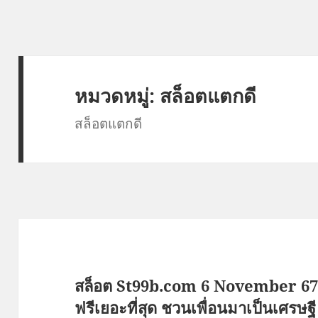
หมวดหมู่:
สล็อตแตกดี
สล็อตแตกดี
สล็อต St99b.com 6 November 67 ส
ฟรีเยอะที่สุด ชวนเพื่อนมาเป็นเศรษ