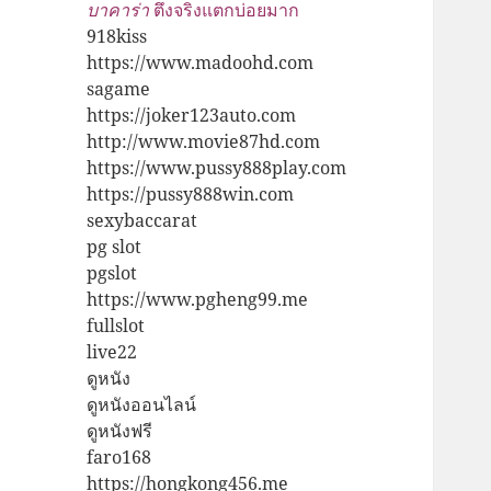
บาคาร่า
ตึงจริงแตกบ่อยมาก
918kiss
https://www.madoohd.com
sagame
https://joker123auto.com
http://www.movie87hd.com
https://www.pussy888play.com
https://pussy888win.com
sexybaccarat
pg slot
pgslot
https://www.pgheng99.me
fullslot
live22
ดูหนัง
ดูหนังออนไลน์
ดูหนังฟรี
faro168
https://hongkong456.me