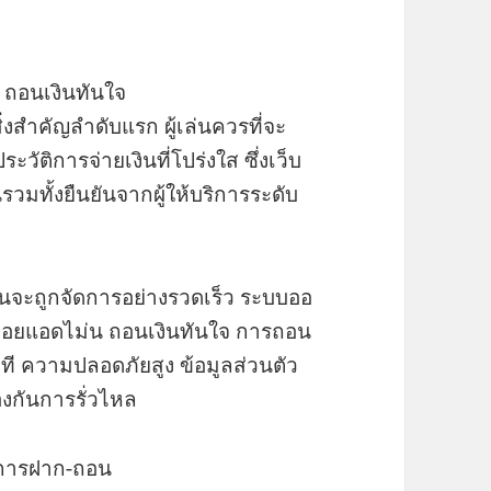
ด้ ถอนเงินทันใจ
สิ่งสำคัญลำดับแรก ผู้เล่นควรที่จะ
ะวัติการจ่ายเงินที่โปร่งใส ซึ่งเว็บ
วมทั้งยืนยันจากผู้ให้บริการระดับ
อถอนจะถูกจัดการอย่างรวดเร็ว ระบบออ
คอยแอดไม่น ถอนเงินทันใจ การถอน
ินาที ความปลอดภัยสูง ข้อมูลส่วนตัว
้องกันการรั่วไหล
กการฝาก-ถอน