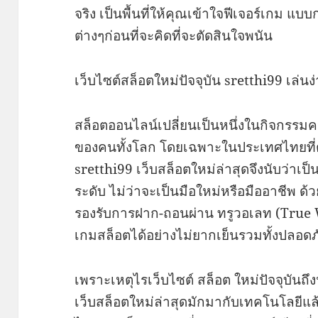
จริง เป็นพื้นที่ให้คุณเข้าใจฟีเจอร์เกม แ
ต่างๆก่อนที่จะคิดที่จะตัดสินใจพนัน
เว็บไซต์สล็อตใหม่ปัจจุบัน sretthi99 เล่น
สล็อตออนไลน์เปลี่ยนเป็นหนึ่งในกิจกรรม
ของคนทั้งโลก โดยเฉพาะในประเทศไทยที่ต
sretthi99 เว็บสล็อตใหม่ล่าสุดจึงนับว่าเป็น
ระดับ ไม่ว่าจะเป็นมือใหม่หรือมืออาชีพ ด้ว
รองรับการฝาก-ถอนผ่าน ทรูวอเลท (True W
เกมสล็อตได้อย่างไม่ยากเย็นรวมทั้งปลอดภ
เพราะเหตุไรเว็บไซต์ สล็อต ใหม่ปัจจุบันถึง
เว็บสล็อตใหม่ล่าสุดมักมากับเทคโนโลยีแล้วก