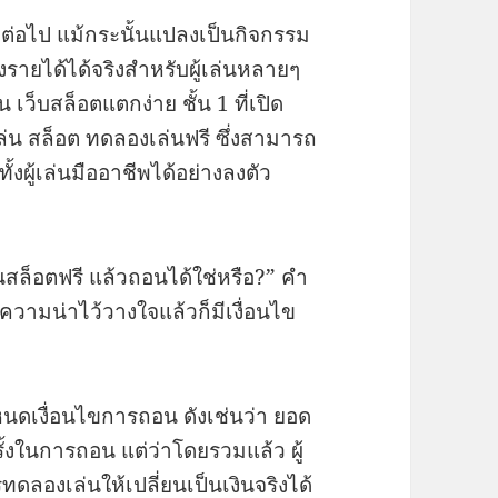
กต่อไป แม้กระนั้นแปลงเป็นกิจกรรม
รายได้ได้จริงสำหรับผู้เล่นหลายๆ
 เว็บสล็อตแตกง่าย ชั้น 1 ที่เปิด
ล่น สล็อต ทดลองเล่นฟรี ซึ่งสามารถ
ั้งผู้เล่นมืออาชีพได้อย่างลงตัว
่นสล็อตฟรี แล้วถอนได้ใช่หรือ?” คำ
มีความน่าไว้วางใจแล้วก็มีเงื่อนไข
ำหนดเงื่อนไขการถอน ดังเช่นว่า ยอด
ั้งในการถอน แต่ว่าโดยรวมแล้ว ผู้
ลองเล่นให้เปลี่ยนเป็นเงินจริงได้