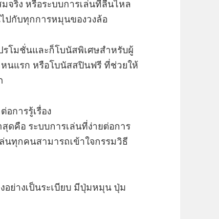
่สมจริง หรือระบบการเล่นที่ลื่นไหล
เต้นไปกับทุกการหมุนของวงล้อ
ปรโมชั่นและก็โบนัสพิเศษสำหรับผู้
กหนแรก หรือโบนัสสปินฟรี ที่ช่วยให้
ก
่อการรู้เรื่อง
าสุดคือ ระบบการเล่นที่ง่ายต่อการ
เล่นทุกคนสามารถเข้าใจกรรมวิธี
อย่างเป็นระเบียบ มีปุ่มหมุน ปุ่ม