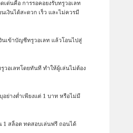
ดโดดเด่นคือ การรอคอยงรับทรูวอเลท
นเงินได้สะดวก เร็ว และไม่ควรมี
เงินเข้าบัญชีทรูวอเลท แล้วโอนไปสู่
ูวอเลทโดยทันที ทำให้ผู้เล่นไม่ต้อง
อย่างต่ำเพียงแต่ 1 บาท หรือไม่มี
ั้น 1 สล็อต ทดสอบเล่นฟรี ถอนได้