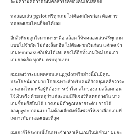
จะมีความคิดว่าตรงนี้คือสวรรค์ของคนเล่นสล็อต
ทดสอบเล่น pgslot ฟรีทุกเกม ไม่ต้องสมัครก่อน ต้องการ
ทดลองเกมไหนก็จัดได้เลย
อีกสิ่งที่ผมถูกใจมากมายๆคือ สล็อต ให้ทดลองเล่นฟรีทุกเกม
แบบไม่จำกัด ไม่ต้องล็อกอิน ไม่ต้องฝากเงินก่อน แค่กดเข้า
เกมtemmax69ก็เล่นได้เลย ลองได้อีกทั้งเกมใหม่ เกมเก่า
เกมยอดฮิต ทุกธีม ครบทุกแบบ
ผมมองว่าระบบทดสอบเล่นpgslotฟรีอย่างนี้มันมีคุณ
ประโยชน์มากมาย โดยเฉพาะสำหรับคนที่ยังคลุมเคลือว่าจะ
เล่นเกมไหน หรือผู้ที่ต้องการเข้าใจกลไกของเกมสล็อตก่อน
ใช้เงินจริง ด้วยเหตุว่าแต่ละเกมมีฟีเจอร์ที่แตกต่างกัน บาง
เกมซื้อฟรีสปินได้ บางเกมมีตัวคูณหลายระดับ การได้
ลองpgslotก่อนแบบไม่ต้องเสียตังค์จึงช่วยให้เราเลือกเกมที่
เหมาะกับตนเองเยอะที่สุด
ผมเองก็ใช้ระบบนี้เป็นประจำเวลาเห็นเกมใหม่เข้ามา ผมจะ