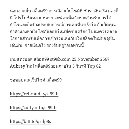
นอกจากนั้น สล็อต99 การเลือกเว็บไซต์ที่ ชำระเงินจริง และก็
มี โปรโมชั่นหลากหลาย จะช่วยเพิ่มจังหวะสำหรับการได้
กำไรและก็สร้างประสบการณ์การเล่นที่น่าเร้าใจ ถ้าเกิดคุณ
กำลังมองหาเว็บไซต์สล็อตใหม่ที่ครบเครื่อง ไม่สมควรคลาด
โอกาสสำหรับเพื่อการเข้าร่วมเล่นกับเว็บสล็อตใหม่ปัจจุบัน
เล่นง่าย จ่ายเงินจริง รองรับทรูวอเลทวันนี้
เกมแทงบอล สล็อต99 st99b.com 25 November 2567
Aubrey ใหม่ สล็อต99ถอนภายใน 3 วินาที Top 82
ขอขอบคุณเว็ปไซต์
สล็อต99
https://rebrand.ly/st99-b
https://cutly.info/st99-b
https://bitt.to/qrdp8s