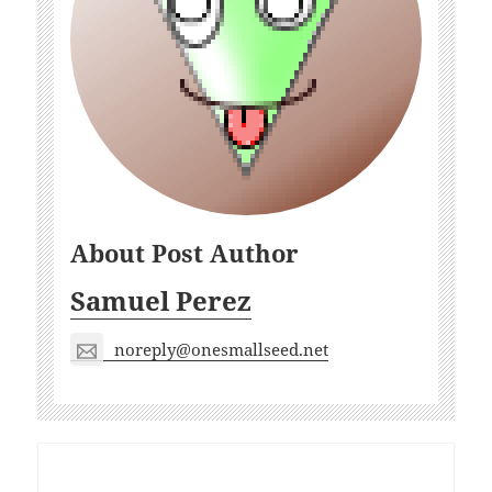
About Post Author
Samuel Perez
noreply@onesmallseed.net