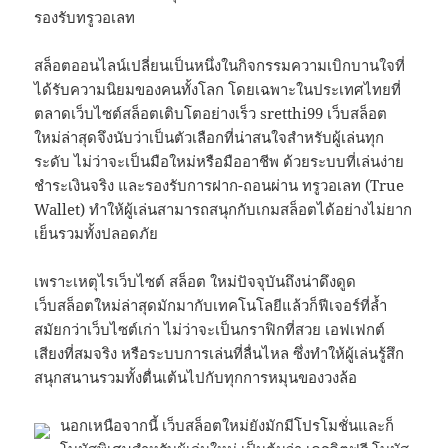
รองรับทรูวอเลท
สล็อตออนไลน์เปลี่ยนเป็นหนึ่งในกิจกรรมความเบิกบานใจที่
ได้รับความนิยมของคนทั้งโลก โดยเฉพาะในประเทศไทยที่
ตลาดเว็บไซต์สล็อตเติบโตอย่างเร็ว sretthi99 เว็บสล็อต
ใหม่ล่าสุดจึงนับว่าเป็นตัวเลือกที่น่าสนใจสำหรับผู้เล่นทุก
ระดับ ไม่ว่าจะเป็นมือใหม่หรือมืออาชีพ ด้วยระบบที่เล่นง่าย
ชำระเงินจริง และรองรับการฝาก-ถอนผ่าน ทรูวอเลท (True
Wallet) ทำให้ผู้เล่นสามารถสนุกกับเกมสล็อตได้อย่างไม่ยาก
เย็นรวมทั้งปลอดภัย
เพราะเหตุไรเว็บไซต์ สล็อต ใหม่ปัจจุบันถึงน่าดึงดูด
เว็บสล็อตใหม่ล่าสุดมักมากับเทคโนโลยีแล้วก็ฟีเจอร์ที่ล้ำ
สมัยกว่าเว็บไซต์เก่า ไม่ว่าจะเป็นกราฟิกที่สวย เอฟเฟกต์
เสียงที่สมจริง หรือระบบการเล่นที่ลื่นไหล ซึ่งทำให้ผู้เล่นรู้สึก
สนุกสนานรวมทั้งตื่นเต้นไปกับทุกการหมุนของวงล้อ
นอกเหนือจากนี้ เว็บสล็อตใหม่ยังมักมีโปรโมชั่นและก็