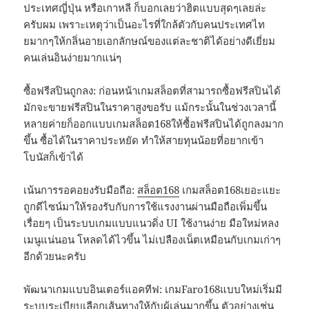
ประเทศญี่ปุ่น หรือเกาหลี ก็บอกเลยว่าฮิตแบบสุดๆเลยล่ะ
ครับผม เพราะเหตุว่าเป็นอะไรที่ใกล้ตัวกับคนประเทศไท
ยมากๆให้กลิ่นอายเอกลักษณ์ของแต่ละชาติได้อย่างดีเยี่ยม
คนเล่นอินง่ายมากแน่ๆ
ซื้อฟรีสปินถูกลง: ก่อนหน้าเกมสล็อตที่สามารถซื้อฟรีสปินได้
มักจะขายฟรีสปินในราคาสูงขอรับ แม้กระนั้นในช่วงเวลานี้
หลายค่ายก็ออกแบบเกมสล็อต168ให้ซื้อฟรีสปินได้ถูกลงมาก
ขึ้น ซื้อได้ในราคาประหยัด ทำให้สายทุนน้อยที่อยากเข้า
โบนัสก็เข้าได้
เน้นการรอคอยงรับมือถือ:
สล็อต168
เกมสล็อต168เยอะแยะ
ถูกดีไซน์มาให้รองรับกับการใช้แรงงานผ่านมือถือเพิ่มขึ้น
เรื่อยๆ เป็นระบบเกมแบบแนวดิ่ง UI ใช้งานง่าย มือใหม่หลง
เมนูแน่นอน โหลดได้ไวขึ้น ไม่เปลืองเน็ตเหมือนกับเกมเก่าๆ
อีกด้วยนะครับ
พัฒนาเกมแบบอินเตอร์แอคทีฟ: เกมFaro168แบบใหม่เริ่มมี
ระบบระเบียบเลือกเส้นทางให้กับผู้เล่นมากขึ้น ตัวอย่างเช่น