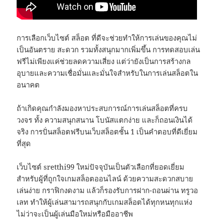
การเลือกเว็บไซต์ สล็อต ที่ดีจะช่วยทำให้การเล่นของคุณไม่
เป็นอันตราย สะดวก รวมทั้งสนุกมากเพิ่มขึ้น การทดสอบเล่น
ฟรีไม่เพียงแค่ช่วยลดความเสี่ยง แต่ว่ายังเป็นการสร้างกล
อุบายและความเชื่อมั่นและมั่นใจสำหรับในการเล่นสล็อตใน
อนาคต
ถ้าเกิดคุณกำลังมองหาประสบการณ์การเล่นสล็อตที่ครบ
วงจร ทั้ง ความสนุกสนาน โบนัสแตกง่าย และก็ถอนเงินได้
จริง การปั่นสล็อตฟรีบนเว็บสล็อตชั้น 1 เป็นคำตอบที่ดีเยี่ยม
ที่สุด
เว็บไซต์ sretthi99 ใหม่ปัจจุบันเป็นตัวเลือกที่ยอดเยี่ยม
สำหรับผู้ที่ถูกใจเกมสล็อตออนไลน์ ด้วยความสะดวกสบาย
เล่นง่าย กราฟิกงดงาม แล้วก็รองรับการฝาก-ถอนผ่าน ทรูวอ
เลท ทำให้ผู้เล่นสามารถสนุกกับเกมสล็อตได้ทุกหนทุกแห่ง
ไม่ว่าจะเป็นผู้เล่นมือใหม่หรือมืออาชีพ