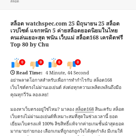
กำกับ
สล็อต
สล็อต watchspec.com 25 มิถุนายน 25 สล็อต
เวปไซต์ แจกหนัก 5 ค่ายสล็อตยอดนิยมในไทย
คนเล่นเยอะสุด พนัน เว็บแม่ สล็อต168 เครดิตฟรี
Top 80 by Chu
0
0
0
0
Read Time:
4 Minute, 44 Second
อย่าพลาดโอกาสสำหรับเพื่อการทำกำไรกับ สล็อต168
เว็บไซต์ตรงไม่ผ่านเอเย่นต์ ส่งต่อทุกความเพลิดเพลินถึงมือ
คุณทุกวี่วัน ลองเลย!
มองหาเว็บตรงอยู่ใช่ไหม? มาลอง
สล็อต168
สินะครับ สล็อต
เว็บตรงไม่ผ่านเอเย่นต์ที่เหมาะสมที่สุดในช่วงเวลานี้ ยอด
เยี่ยมเว็บตรงแท้ 100% ลิขสิทธิ์แท้จากค่ายเกมชั้นนำสุดยอด
มากมายก่ายกอง เลือกเกมที่ถูกอกถูกใจได้สุดกำลัง มีเกมให้