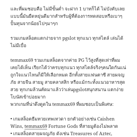
และที่ผมชอบคือ ไม่มีขั้นต่ำ จะฝาก 1 บาทก็ได้ ไม่บังคับเลย
แบบนี้มันยืดหยุ่นดีมากสำหรับผู้ที่ต้องการทดสอบหรือเบาๆ
ปั้นทุนจากน้อยไปๆมาๆก
รวมเกมสล็อตแตกง่ายจาก pgslot ทุกแนว ทุกสไตล์ เล่นได้
ไม่มีเบื่อ
temmax69 รวมเกมสล็อตจากค่าย PG ไว้สูงที่สุดเท่าที่ผม
เคยได้เห็น เรียกได้ว่าครบทุกแนว ทุกสไตล์จริงๆคนใดกันแน่
ถูกใจแนวไหนก็มีให้เลือกหมด อีกทั้งสายแฟนตาซี สายผจญ
ภัย สายจีน สายมู สายคลาสสิก หรือแม้กระทั้งแนวอาหารสุด
สวย ทุกเกมล้วนคัดมาแล้วว่าเล่นpgslotสนุกสนาน แตกง่าย
โบนัสเข้าบ่อยมาก
พวกเกมที่น่าดึงดูดใน temmax69 ที่ผมชอบเป็นพิเศษ:
• เกมสล็อตธีมทวยเทพเทวดา ยกตัวอย่างเช่น Caishen
Wins,
temmax69
Fortune Gods ที่สายมูต้องไม่พลาด
• เกมสล็อตสายผจญภัย ดังเช่น Treasures of Aztec,