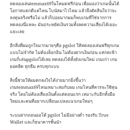
ทดลองเล่นtemmax69ในโหมดฟรีก่อน เพื่อมองว่าเกมนั้นได้
โอกาสแตกดีแค่ไหน โบนัสมาไวไหม แล้วจึงตัดสินใจว่าจะ
ลงทุนจริงหรือไม่ แล้วก็บ่อยมากผมก็พบเกมที่ใช่จากการ
ทดลองนี่แหละ มันประหยัดเงินรวมทั้งลดความเสี่ยงได้เยอะ
แยะเลย
อีกสิ่งที่ผมถูกใจมากมายๆคือ pgslot ให้ทดลองเล่นฟรีทุกเกม
แบบไม่จำกัด ไม่ต้องล็อกอิน ไม่ต้องฝากเงินก่อน แค่กดเข้า
เกมก็เล่นpgslotได้เลย ทดลองได้ทั้งยังเกมใหม่ เกมเก่า เกม
ยอดฮิต ทุกธีม ครบทุกแบบ
สิ่งนี้ช่วยให้ผมตกลงใจได้ง่ายมากยิ่งขึ้นว่า
เกมtemmax69ไหนเหมาะสมกับผม เกมไหนที่ควรจะใช้ทุน
จริง โดยไม่ต้องเสี่ยงเงินตั้งแต่ตอนแรก เหมาะกับอีกทั้งมือ
ใหม่และคนที่อยากเปลี่ยนแปลงแนวเกมใหม่ๆ
ระบบฝากถอนออโต้ pgslot ไม่มีอย่างต่ำ รองรับ True
Wallet และก็ธนาคารชั้นนำ