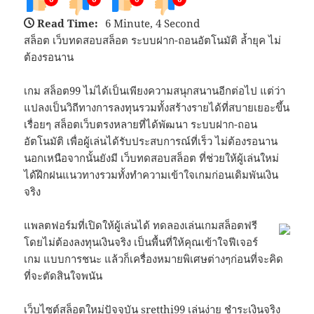
Read Time:
6 Minute, 4 Second
สล็อต เว็บทดสอบสล็อต ระบบฝาก-ถอนอัตโนมัติ ล้ำยุค ไม่
ต้องรอนาน
เกม สล็อต99 ไม่ได้เป็นเพียงความสนุกสนานอีกต่อไป แต่ว่า
แปลงเป็นวิถีทางการลงทุนรวมทั้งสร้างรายได้ที่สบายเยอะขึ้น
เรื่อยๆ สล็อตเว็บตรงหลายที่ได้พัฒนา ระบบฝาก-ถอน
อัตโนมัติ เพื่อผู้เล่นได้รับประสบการณ์ที่เร็ว ไม่ต้องรอนาน
นอกเหนือจากนั้นยังมี เว็บทดสอบสล็อต ที่ช่วยให้ผู้เล่นใหม่
ได้ฝึกฝนแนวทางรวมทั้งทำความเข้าใจเกมก่อนเดิมพันเงิน
จริง
แพลตฟอร์มที่เปิดให้ผู้เล่นได้ ทดลองเล่นเกมสล็อตฟรี
โดยไม่ต้องลงทุนเงินจริง เป็นพื้นที่ให้คุณเข้าใจฟีเจอร์
เกม แบบการชนะ แล้วก็เครื่องหมายพิเศษต่างๆก่อนที่จะคิด
ที่จะตัดสินใจพนัน
เว็บไซต์สล็อตใหม่ปัจจุบัน sretthi99 เล่นง่าย ชำระเงินจริง