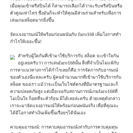
เมื่อคุณเข้าฟรีสปินได้ ก็สามารถเลือกได้ว่าจะรับฟรีสปินหรือ
ตัวคูณเท่าไหร่ ซึ่งมันก็จะทำให้คุณมีส่วนร่วมสำหรับเพื่อการ
เล่นเกมสล็อตมากยิ่งขึ้น
จัดแจงอารมณ์ให้พร้อมก่อนพนันกับ faro168 เพิ่มโอกาสทำ
กำไรให้เยอะขึ้น!
สำหรับผู้ใดกันที่เข้ามาใช้บริการกับ สล็อต จะเข้าใจกัน
อยู่เลยครับว่า การเล่นfaro168นั้น สิ่งที่จำเป็นไม่แพ้กับ
การหาแนวทางการได้กำไรเลยก็คือ การจัดการกับอารมณ์
ของตัวเองนี่แหละครับ ผู้คนจำนวนมากที่เข้ามาใช้บริการกับ
สล็อต ของเรา แม้ว่าจะเป็นเว็บไซต์ตรงที่มีมาตรฐานและก็
ความปลอดภัยสูง แต่เมื่อเจอกับสถานการณ์เกมfaro168ที่
ไม่เป็นใจ ก็อดที่จะหัวร้อน มิได้เลยล่ะครับ ด้วยเหตุดังกล่าว
เราจะมาจัดแจงอารมณ์ให้พร้อมก่อนพนันจริง เพื่อที่คุณจะ
ได้มีโอกาสทำเงินเพิ่มขึ้นเรื่อยๆได้นั่นเอง
ควบคุมอารมณ์: การควบคุมอารมณ์เท่ากับการควบคุมทุน