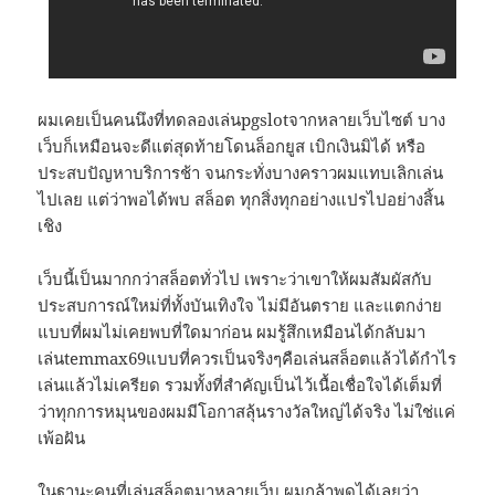
ผมเคยเป็นคนนึงที่ทดลองเล่นpgslotจากหลายเว็บไซต์ บาง
เว็บก็เหมือนจะดีแต่สุดท้ายโดนล็อกยูส เบิกเงินมิได้ หรือ
ประสบปัญหาบริการช้า จนกระทั่งบางคราวผมแทบเลิกเล่น
ไปเลย แต่ว่าพอได้พบ สล็อต ทุกสิ่งทุกอย่างแปรไปอย่างสิ้น
เชิง
เว็บนี้เป็นมากกว่าสล็อตทั่วไป เพราะว่าเขาให้ผมสัมผัสกับ
ประสบการณ์ใหม่ที่ทั้งบันเทิงใจ ไม่มีอันตราย และแตกง่าย
แบบที่ผมไม่เคยพบที่ใดมาก่อน ผมรู้สึกเหมือนได้กลับมา
เล่นtemmax69แบบที่ควรเป็นจริงๆคือเล่นสล็อตแล้วได้กำไร
เล่นแล้วไม่เครียด รวมทั้งที่สำคัญเป็นไว้เนื้อเชื่อใจได้เต็มที่
ว่าทุกการหมุนของผมมีโอกาสลุ้นรางวัลใหญ่ได้จริง ไม่ใช่แค่
เพ้อฝัน
ในฐานะคนที่เล่นสล็อตมาหลายเว็บ ผมกล้าพูดได้เลยว่า