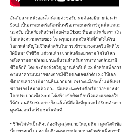
อันดับแรกหนังออนไลน์เลยค่ะขอรับ ผมต้องอธิบายก่อนว่า
Soul เป็นภาพยนตร์อนิเมชั่นหรือภาพยนตร์การ์ตูนนั่นแหละ
นะครับ เป็นเรื่องที่สร้างโดยค่าย Pixar ที่บอกเล่าเรื่องราวใน
โลกหลังความตายของ โจ ครูสอนดนตรีแจ๊สที่กำลังได้รับ
โอกาสสำคัญในชีวิตสำหรับในการเข้าร่วมวงดนตรีแจ๊สที่โจ
ใฝ่ฝันมาชั่วชีวิต แต่ว่าแล้ว เขากลับต้องมาตาย โจในโลก
หลังความตายก็เลยมานะดิ้นรนสำหรับการหาทางกลับมามี
ชีวิตอีกที โดยจะต้องช่วยวิญญาณลำดับที่ 22 สำหรับเพื่อการ
ตามหาความหมายของการมีชีวิตของเลขลำดับ 22 ให้เจอ
ซึ่งบอกเลยว่า เป็นงานหินมากมาย เพราะแม้กระทั้งแม่ชีเทเร
ซายังร้องไห้มาแล้ว ฮ่า… นี่แหละนะครับคือเรื่องย่อของหนัง
โดยประมาณซึ่ง Soul ได้สร้างข้อคิดเตือนใจและแรงดลใจ
ให้กับคนที่รับชมอย่างยิ่ง แล้วก็นี่คือสิ่งที่คุณจะได้รับหลังจาก
ดูหนังออนไลน์รับชมในทันที
• ชีวิตไม่จำเป็นที่จะต้องมีจุดมุ่งหมายใหญ่มหึมา ดูหนังหัวข้อ
นี้จะพาคุณไปมองเห็นถึงจุดหมายปลายทางสำหรับเพื่อการมี