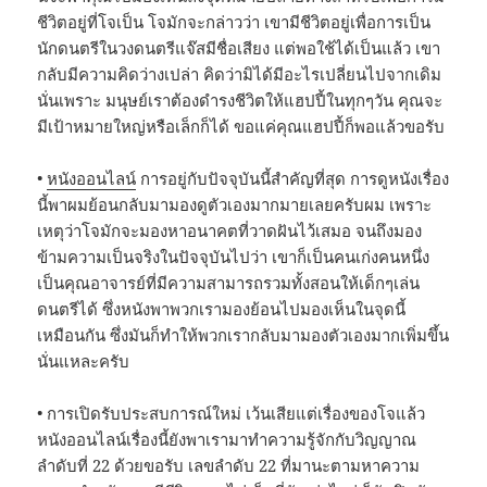
ชีวิตอยู่ที่โจเป็น โจมักจะกล่าวว่า เขามีชีวิตอยู่เพื่อการเป็น
นักดนตรีในวงดนตรีแจ๊สมีชื่อเสียง แต่พอใช้ได้เป็นแล้ว เขา
กลับมีความคิดว่างเปล่า คิดว่ามิได้มีอะไรเปลี่ยนไปจากเดิม
นั่นเพราะ มนุษย์เราต้องดำรงชีวิตให้แฮปปี้ในทุกๆวัน คุณจะ
มีเป้าหมายใหญ่หรือเล็กก็ได้ ขอแค่คุณแฮปปี้ก็พอแล้วขอรับ
•
หนังออนไลน์
การอยู่กับปัจจุบันนี้สำคัญที่สุด การดูหนังเรื่อง
นี้พาผมย้อนกลับมามองดูตัวเองมากมายเลยครับผม เพราะ
เหตุว่าโจมักจะมองหาอนาคตที่วาดฝันไว้เสมอ จนถึงมอง
ข้ามความเป็นจริงในปัจจุบันไปว่า เขาก็เป็นคนเก่งคนหนึ่ง
เป็นคุณอาจารย์ที่มีความสามารถรวมทั้งสอนให้เด็กๆเล่น
ดนตรีได้ ซึ่งหนังพาพวกเรามองย้อนไปมองเห็นในจุดนี้
เหมือนกัน ซึ่งมันก็ทำให้พวกเรากลับมามองตัวเองมากเพิ่มขึ้น
นั่นแหละครับ
• การเปิดรับประสบการณ์ใหม่ เว้นเสียแต่เรื่องของโจแล้ว
หนังออนไลน์เรื่องนี้ยังพาเรามาทำความรู้จักกับวิญญาณ
ลำดับที่ 22 ด้วยขอรับ เลขลำดับ 22 ที่มานะตามหาความ