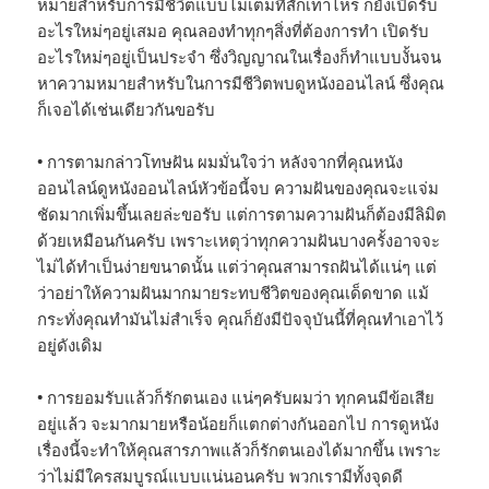
หมายสำหรับการมีชีวิตแบบไม่เต็มที่สักเท่าไหร่ ก็ยังเปิดรับ
อะไรใหม่ๆอยู่เสมอ คุณลองทำทุกๆสิ่งที่ต้องการทำ เปิดรับ
อะไรใหม่ๆอยู่เป็นประจำ ซึ่งวิญญาณในเรื่องก็ทำแบบงั้นจน
หาความหมายสำหรับในการมีชีวิตพบดูหนังออนไลน์ ซึ่งคุณ
ก็เจอได้เช่นเดียวกันขอรับ
• การตามกล่าวโทษฝัน ผมมั่นใจว่า หลังจากที่คุณหนัง
ออนไลน์ดูหนังออนไลน์หัวข้อนี้จบ ความฝันของคุณจะแจ่ม
ชัดมากเพิ่มขึ้นเลยล่ะขอรับ แต่การตามความฝันก็ต้องมีลิมิต
ด้วยเหมือนกันครับ เพราะเหตุว่าทุกความฝันบางครั้งอาจจะ
ไม่ได้ทำเป็นง่ายขนาดนั้น แต่ว่าคุณสามารถฝันได้แน่ๆ แต่
ว่าอย่าให้ความฝันมากมายระทบชีวิตของคุณเด็ดขาด แม้
กระทั่งคุณทำมันไม่สำเร็จ คุณก็ยังมีปัจจุบันนี้ที่คุณทำเอาไว้
อยู่ดังเดิม
• การยอมรับแล้วก็รักตนเอง แน่ๆครับผมว่า ทุกคนมีข้อเสีย
อยู่แล้ว จะมากมายหรือน้อยก็แตกต่างกันออกไป การดูหนัง
เรื่องนี้จะทำให้คุณสารภาพแล้วก็รักตนเองได้มากขึ้น เพราะ
ว่าไม่มีใครสมบูรณ์แบบแน่นอนครับ พวกเรามีทั้งจุดดี