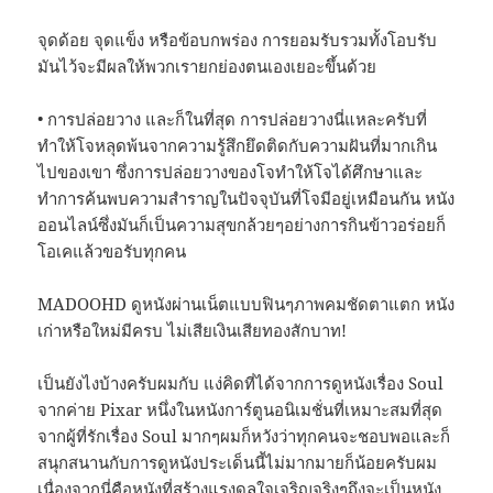
จุดด้อย จุดแข็ง หรือข้อบกพร่อง การยอมรับรวมทั้งโอบรับ
มันไว้จะมีผลให้พวกเรายกย่องตนเองเยอะขึ้นด้วย
• การปล่อยวาง และก็ในที่สุด การปล่อยวางนี่แหละครับที่
ทำให้โจหลุดพ้นจากความรู้สึกยึดติดกับความฝันที่มากเกิน
ไปของเขา ซึ่งการปล่อยวางของโจทำให้โจได้ศึกษาและ
ทำการค้นพบความสำราญในปัจจุบันที่โจมีอยู่เหมือนกัน หนัง
ออนไลน์ซึ่งมันก็เป็นความสุขกล้วยๆอย่างการกินข้าวอร่อยก็
โอเคแล้วขอรับทุกคน
MADOOHD ดูหนังผ่านเน็ตแบบฟินๆภาพคมชัดตาแตก หนัง
เก่าหรือใหม่มีครบ ไม่เสียเงินเสียทองสักบาท!
เป็นยังไงบ้างครับผมกับ แง่คิดที่ได้จากการดูหนังเรื่อง Soul
จากค่าย Pixar หนึ่งในหนังการ์ตูนอนิเมชั่นที่เหมาะสมที่สุด
จากผู้ที่รักเรื่อง Soul มากๆผมก็หวังว่าทุกคนจะชอบพอและก็
สนุกสนานกับการดูหนังประเด็นนี้ไม่มากมายก็น้อยครับผม
เนื่องจากนี่คือหนังที่สร้างแรงดลใจเจริญจริงๆถึงจะเป็นหนัง