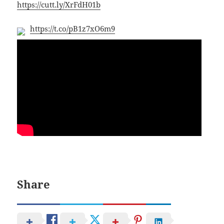
https://cutt.ly/XrFdH01b
https://t.co/pB1z7xO6m9
Share