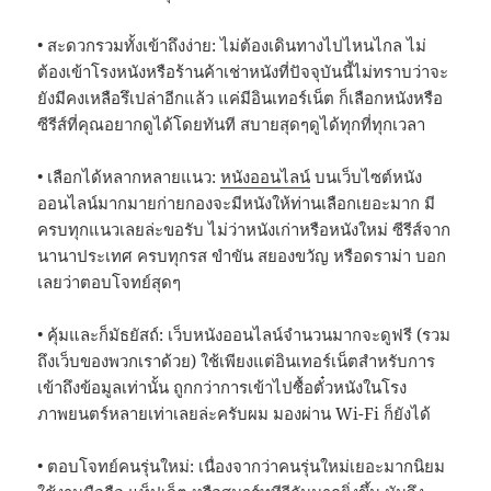
• สะดวกรวมทั้งเข้าถึงง่าย: ไม่ต้องเดินทางไปไหนไกล ไม่
ต้องเข้าโรงหนังหรือร้านค้าเช่าหนังที่ปัจจุบันนี้ไม่ทราบว่าจะ
ยังมีคงเหลือรึเปล่าอีกแล้ว แค่มีอินเทอร์เน็ต ก็เลือกหนังหรือ
ซีรีส์ที่คุณอยากดูได้โดยทันที สบายสุดๆดูได้ทุกที่ทุกเวลา
• เลือกได้หลากหลายแนว:
หนังออนไลน์
บนเว็บไซต์หนัง
ออนไลน์มากมายก่ายกองจะมีหนังให้ท่านเลือกเยอะมาก มี
ครบทุกแนวเลยล่ะขอรับ ไม่ว่าหนังเก่าหรือหนังใหม่ ซีรีส์จาก
นานาประเทศ ครบทุกรส ขำขัน สยองขวัญ หรือดราม่า บอก
เลยว่าตอบโจทย์สุดๆ
• คุ้มและก็มัธยัสถ์: เว็บหนังออนไลน์จำนวนมากจะดูฟรี (รวม
ถึงเว็บของพวกเราด้วย) ใช้เพียงแต่อินเทอร์เน็ตสำหรับการ
เข้าถึงข้อมูลเท่านั้น ถูกกว่าการเข้าไปซื้อตั๋วหนังในโรง
ภาพยนตร์หลายเท่าเลยล่ะครับผม มองผ่าน Wi-Fi ก็ยังได้
• ตอบโจทย์คนรุ่นใหม่: เนื่องจากว่าคนรุ่นใหม่เยอะมากนิยม