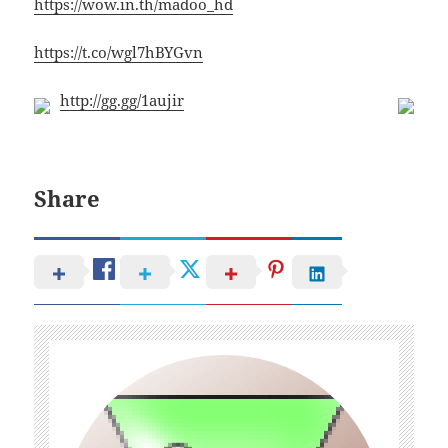
https://wow.in.th/madoo_hd
https://t.co/wgl7hBYGvn
http://gg.gg/1aujir
Share