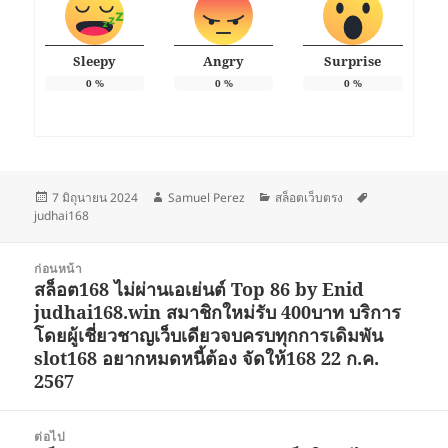
Sleepy
Angry
Surprise
0
%
0
%
0
%
เขียน
ผู้
หมวด
ป้าย
7 มิถุนายน 2024
Samuel Perez
สล็อตเว็บตรง
เมื่อ
เขียน
หมู่
กำกับ
judhai168
แนะแนว
ก่อนหน้า
เรื่อง
สล็อต168 ไม่ผ่านเอเย่นต์ Top 86 by Enid
เรื่อง
judhai168.win สมาชิกใหม่รับ 400บาท บริการ
ก่อน
โดยผู้เชี่ยวชาญเว็บเดียวจบครบทุกการเดิมพัน
หน้า:
slot168 อยากหมดหนี้ต้อง จัดให้168 22 ก.ค.
2567
ต่อไป