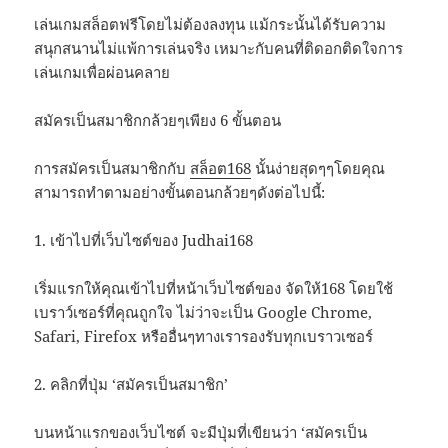
เล่นเกมสล็อตฟรีโดยไม่ต้องลงทุน แม้กระนั้นได้รับความ
สนุกสนานไม่แพ้การเล่นจริง เหมาะกับคนที่ติดอกติดใจการ
เล่นเกมเพื่อผ่อนคลาย
สมัครเป็นสมาชิกกล้วยๆเพียง 6 ขั้นตอน
การสมัครเป็นสมาชิกกับ
สล็อต168
นั้นง่ายสุดๆๆโดยคุณ
สามารถทำตามอย่างขั้นตอนกล้วยๆดังต่อไปนี้:
1. เข้าไปที่เว็บไซต์ของ Judhai168
เริ่มแรกให้คุณเข้าไปที่หน้าเว็บไซต์ของ จัดให้168 โดยใช้
เบราว์เซอร์ที่คุณถูกใจ ไม่ว่าจะเป็น Google Chrome,
Safari, Firefox หรืออื่นๆทางเรารองรับทุกเบราวเซอร์
2. คลิกที่ปุ่ม ‘สมัครเป็นสมาชิก’
บนหน้าแรกของเว็บไซต์ จะมีปุ่มที่เขียนว่า ‘สมัครเป็น