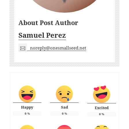
About Post Author
Samuel Perez
noreply@onesmallseed.net
Happy
Sad
Excited
0
%
0
%
0
%