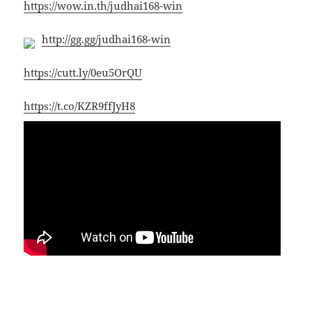
https://wow.in.th/judhai168-win
http://gg.gg/judhai168-win
https://cutt.ly/0eu5OrQU
https://t.co/KZR9ffJyH8