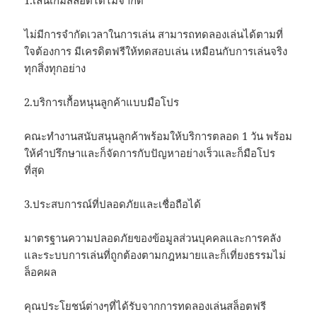
1.เล่นเกมสล็อตได้ไม่จำกัด
ไม่มีการจำกัดเวลาในการเล่น สามารถทดลองเล่นได้ตามที่
ใจต้องการ มีเครดิตฟรีให้ทดสอบเล่น เหมือนกับการเล่นจริง
ทุกสิ่งทุกอย่าง
2.บริการเกื้อหนุนลูกค้าแบบมือโปร
คณะทำงานสนับสนุนลูกค้าพร้อมให้บริการตลอด 1 วัน พร้อม
ให้คำปรึกษาและก็จัดการกับปัญหาอย่างเร็วและก็มือโปร
ที่สุด
3.ประสบการณ์ที่ปลอดภัยและเชื่อถือได้
มาตรฐานความปลอดภัยของข้อมูลส่วนบุคคลและการคลัง
และระบบการเล่นที่ถูกต้องตามกฎหมายและก็เที่ยงธรรมไม่
ล็อคผล
คุณประโยชน์ต่างๆที่ได้รับจากการทดลองเล่นสล็อตฟรี