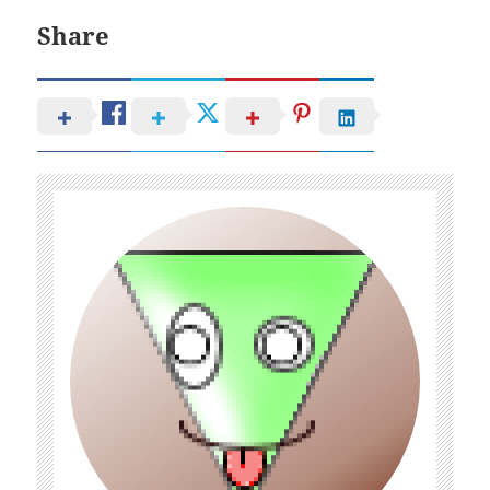
Share