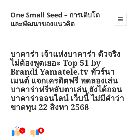
One Small Seed – การเติบโต
และพัฒนาของแนวคิด
เมนู
และวิด
เจ็ต
บาคาร่า เจ้าแห่งบาคาร่า ตัวจริง
ไม่ต้องพูดเยอะ Top 51 by
Brandi Yamatele.tv ทัวร์นา
เมนต์ แจกเครดิตฟรี ทดลองเล่น
บาคาร่าฟรีหลับตาเล่น ยังได้ถอน
บาคาร่าออนไลน์ เว็บนี้ ไม่มีคำว่า
ขาดทุน 22 สิงหา 2568
0
0