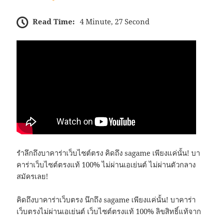
Read Time:
4 Minute, 27 Second
รำลึกถึงบาคาร่าเว็บไซต์ตรง คิดถึง sagame เพียงแค่นั้น! บา
คาร่าเว็บไซต์ตรงแท้ 100% ไม่ผ่านเอเย่นต์ ไม่ผ่านตัวกลาง
สมัครเลย!
คิดถึงบาคาร่าเว็บตรง นึกถึง sagame เพียงแค่นั้น! บาคาร่า
เว็บตรงไม่ผ่านเอเย่นต์ เว็บไซต์ตรงแท้ 100% ลิขสิทธิ์แท้จาก