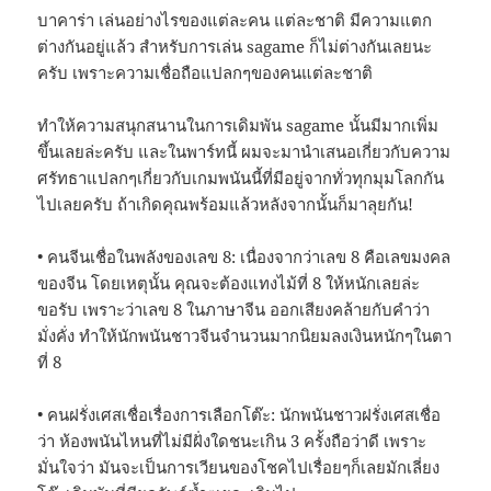
บาคาร่า เล่นอย่างไรของแต่ละคน แต่ละชาติ มีความแตก
ต่างกันอยู่แล้ว สำหรับการเล่น sagame ก็ไม่ต่างกันเลยนะ
ครับ เพราะความเชื่อถือแปลกๆของคนแต่ละชาติ
ทำให้ความสนุกสนานในการเดิมพัน sagame นั้นมีมากเพิ่ม
ขึ้นเลยล่ะครับ และในพาร์ทนี้ ผมจะมานำเสนอเกี่ยวกับความ
ศรัทธาแปลกๆเกี่ยวกับเกมพนันนี้ที่มีอยู่จากทั่วทุกมุมโลกกัน
ไปเลยครับ ถ้าเกิดคุณพร้อมแล้วหลังจากนั้นก็มาลุยกัน!
• คนจีนเชื่อในพลังของเลข 8: เนื่องจากว่าเลข 8 คือเลขมงคล
ของจีน โดยเหตุนั้น คุณจะต้องแทงไม้ที่ 8 ให้หนักเลยล่ะ
ขอรับ เพราะว่าเลข 8 ในภาษาจีน ออกเสียงคล้ายกับคำว่า
มั่งคั่ง ทำให้นักพนันชาวจีนจำนวนมากนิยมลงเงินหนักๆในตา
ที่ 8
• คนฝรั่งเศสเชื่อเรื่องการเลือกโต๊ะ: นักพนันชาวฝรั่งเศสเชื่อ
ว่า ห้องพนันไหนที่ไม่มีฝั่งใดชนะเกิน 3 ครั้งถือว่าดี เพราะ
มั่นใจว่า มันจะเป็นการเวียนของโชคไปเรื่อยๆก็เลยมักเลี่ยง