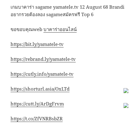
เกมบาคาร่า sagame yamatele.tv 12 August 68 Brandi
อยากรวยต้องลอง sagameสมัครฟรี Top 6
ขอขอบคุณweb
บาคาร่าออนไลน์
https://bit.ly/yamatele-tv
https://rebrand.ly/yamatele-tv
https://cutly.info/yamatele-tv
https://shorturl.asia/OxLTd
https://cutt.ly/ArDgFrvm
https://t.co/ZfVNRBsbZR