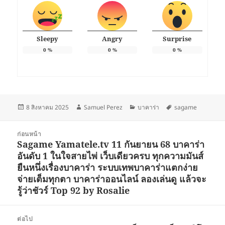
Sleepy
Angry
Surprise
0
%
0
%
0
%
เขียน
ผู้
หมวด
ป้าย
8 สิงหาคม 2025
Samuel Perez
บาคาร่า
sagame
เมื่อ
เขียน
หมู่
กำกับ
แนะแนว
ก่อนหน้า
เรื่อง
Sagame Yamatele.tv 11 กันยายน 68 บาคาร่า
เรื่อง
อันดับ 1 ในใจสายไพ่ เว็บเดียวครบ ทุกความมันส์
ก่อน
ยืนหนึ่งเรื่องบาคาร่า ระบบเทพบาคาร่าแตกง่าย
หน้า:
จ่ายเต็มทุกตา บาคาร่าออนไลน์ ลองเล่นดู แล้วจะ
รู้ว่าชัวร์ Top 92 by Rosalie
ต่อไป