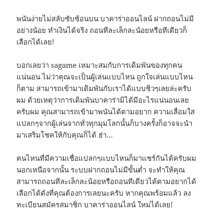
พนันง่ายไม่สลับซับซ้อนบน บาคาร่าออนไลน์ ฝากถอนไม่มี
อย่างน้อย ทำเงินได้จริง ถอนทีละเล็กละน้อยหรือทีเดียวก็
เลือกได้เลย!
บอกเลยว่า sagame เหมาะสมกับการเดิมพันของทุกคน
แน่นอน ไม่ว่าคุณจะเป็นผู้เล่นแบบไหน ถูกใจเล่นแบบไหน
ก็ตาม สามารถเข้ามาเดิมพันกับเราได้แบบชิวๆเลยล่ะครับ
ผม ด้วยเหตุว่าการเดิมพันบาคาร่ามิได้มีอะไรแน่นอนเลย
ครับผม คุณสามารถเข้ามาพนันได้ตามอยาก ความเลื่อมใส
แปลกๆจากผู้เล่นจากทั่วทุกมุมโลกนั้นก็บางครั้งก็อาจจะนำ
มาเสริมโชคให้กับคุณก็ได้ ฮ่า…
คนไหนที่มีความเชื่อแปลกๆแบบไหนก็มาแชร์กันได้ครับผม
นอกเหนือจากนั้น ระบบฝากถอนไม่มีขั้นต่ำ จะทำให้คุณ
สามารถถอนทีละเล็กละน้อยหรือถอนทีเดียวได้ตามอยากได้
เลือกได้ดังที่คุณต้องการเลยนะครับ หากคุณพร้อมแล้ว ลง
ทะเบียนสมัครสมาชิก บาคาร่าออนไลน์ ใหม่ได้เลย!