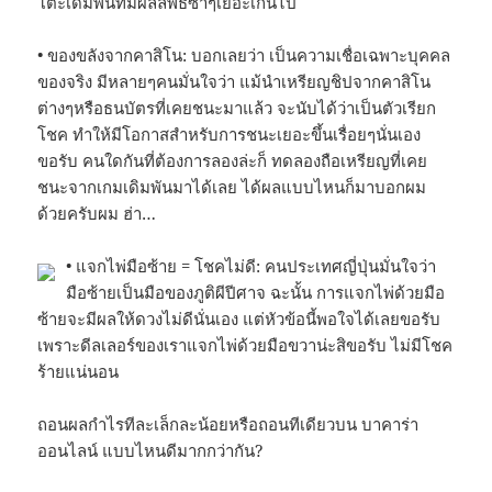
โต๊ะเดิมพันที่มีผลลัพธ์ซ้ำๆเยอะเกินไป
• ของขลังจากคาสิโน: บอกเลยว่า เป็นความเชื่อเฉพาะบุคคล
ของจริง มีหลายๆคนมั่นใจว่า แม้นำเหรียญชิปจากคาสิโน
ต่างๆหรือธนบัตรที่เคยชนะมาแล้ว จะนับได้ว่าเป็นตัวเรียก
โชค ทำให้มีโอกาสสำหรับการชนะเยอะขึ้นเรื่อยๆนั่นเอง
ขอรับ คนใดกันที่ต้องการลองล่ะก็ ทดลองถือเหรียญที่เคย
ชนะจากเกมเดิมพันมาได้เลย ได้ผลแบบไหนก็มาบอกผม
ด้วยครับผม ฮ่า…
• แจกไพ่มือซ้าย = โชคไม่ดี: คนประเทศญี่ปุ่นมั่นใจว่า
มือซ้ายเป็นมือของภูติผีปีศาจ ฉะนั้น การแจกไพ่ด้วยมือ
ซ้ายจะมีผลให้ดวงไม่ดีนั่นเอง แต่หัวข้อนี้พอใจได้เลยขอรับ
เพราะดีลเลอร์ของเราแจกไพ่ด้วยมือขวาน่ะสิขอรับ ไม่มีโชค
ร้ายแน่นอน
ถอนผลกำไรทีละเล็กละน้อยหรือถอนทีเดียวบน บาคาร่า
ออนไลน์ แบบไหนดีมากกว่ากัน?