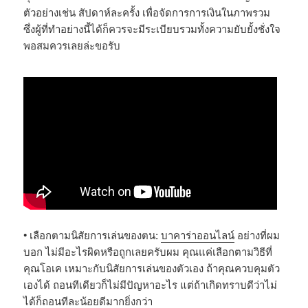
ตัวอย่างเช่น สัปดาห์ละครั้ง เพื่อจัดการการเงินในภาพรวม
ซึ่งผู้ที่ทำอย่างนี้ได้ก็ควรจะมีระเบียบรวมทั้งความยับยั้งชั่งใจ
พอสมควรเลยล่ะขอรับ
• เลือกตามนิสัยการเล่นของตน:
บาคาร่าออนไลน์
อย่างที่ผม
บอก ไม่มีอะไรผิดหรือถูกเลยครับผม คุณแค่เลือกตามวิธีที่
คุณโอเค เหมาะกับนิสัยการเล่นของตัวเอง ถ้าคุณควบคุมตัว
เองได้ ถอนทีเดียวก็ไม่มีปัญหาอะไร แต่ถ้าเกิดทราบดีว่าไม่
ได้ก็ถอนทีละน้อยดีมากยิ่งกว่า