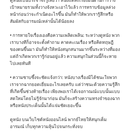
ดูหนังเป็นประจำจะรู้เลยว่า หนังแต่ละเรื่องมันผ่านการวาง
เป้าหมายรวมทั้งวางจังหวะเอาไว้แล้ว การทราบข้อมูลล่วง
หน้าก่อนว่าจะกำเนิดอะไรขึ้น มันก็ทำให้พวกเรารู้สึกหรือ
สัมผัสกับอารมณ์เหล่านั้นได้น้อยลง
• การทายใจเรื่องเองคือความเพลิดเพลิน: ระหว่างดูหนัง พวก
เราบางทีก็อาจจะตั้งคำถาม คาดคะเนเรื่อง หรือคิดทฤษฎี
ของตนขึ้นมา มันก็ทำให้หนังสนุกสนานมากขึ้นระหว่างที่มอง
แต่ถ้าเกิดพวกเรารู้ก่อนอยู่แล้ว ความสนุกในส่วนนี้ก็จะหาย
ไปเลยทันที
• ความซาบซึ้งจะชัดแจ้งกว่า: หนังบางเรื่องมิได้ชนะใจพวก
เราจากฉากยอดเยี่ยมอะไรเลยครับ แต่ว่าชนะด้วยความรู้สึก
ที่เกิดขึ้นช่วงท้ายเรื่อง เพียงพอเราได้เจอกาณณ์แบบนั้นแบบ
สดใหม่โดยไม่รู้จักมาก่อน มันก็จะสร้างความทรงจำของฉาก
หรือหนังประเด็นนั้นได้แจ่มชัดเยอะขึ้น
ดูหนัง บนเว็บไซต์หนังออนไลน์ พากย์ไทยให้สนุกเต็ม
อารมณ์ เก็บทุกความลุ้นไปจนกระทั่งจบ