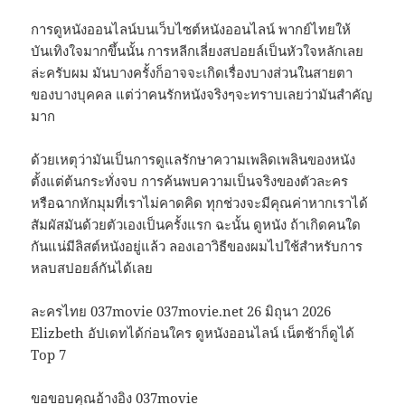
การดูหนังออนไลน์บนเว็บไซต์หนังออนไลน์ พากย์ไทยให้
บันเทิงใจมากขึ้นนั้น การหลีกเลี่ยงสปอยล์เป็นหัวใจหลักเลย
ล่ะครับผม มันบางครั้งก็อาจจะเกิดเรื่องบางส่วนในสายตา
ของบางบุคคล แต่ว่าคนรักหนังจริงๆจะทราบเลยว่ามันสำคัญ
มาก
ด้วยเหตุว่ามันเป็นการดูแลรักษาความเพลิดเพลินของหนัง
ตั้งแต่ต้นกระทั่งจบ การค้นพบความเป็นจริงของตัวละคร
หรือฉากหักมุมที่เราไม่คาดคิด ทุกช่วงจะมีคุณค่าหากเราได้
สัมผัสมันด้วยตัวเองเป็นครั้งแรก ฉะนั้น ดูหนัง ถ้าเกิดคนใด
กันแน่มีลิสต์หนังอยู่แล้ว ลองเอาวิธีของผมไปใช้สำหรับการ
หลบสปอยล์กันได้เลย
ละครไทย 037movie 037movie.net 26 มิถุนา 2026
Elizbeth อัปเดทได้ก่อนใคร ดูหนังออนไลน์ เน็ตช้าก็ดูได้
Top 7
ขอขอบคุณอ้างอิง
037movie