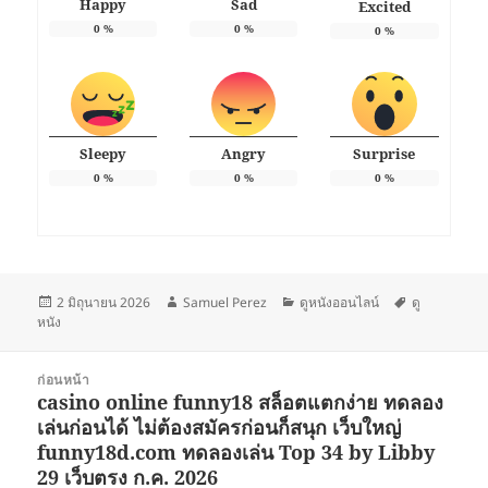
Happy
Sad
Excited
0
%
0
%
0
%
Sleepy
Angry
Surprise
0
%
0
%
0
%
เขียน
ผู้
หมวด
ป้าย
2 มิถุนายน 2026
Samuel Perez
ดูหนังออนไลน์
ดู
เมื่อ
เขียน
หมู่
กำกับ
หนัง
แนะแนว
ก่อนหน้า
เรื่อง
casino online funny18 สล็อตแตกง่าย ทดลอง
เรื่อง
เล่นก่อนได้ ไม่ต้องสมัครก่อนก็สนุก เว็บใหญ่
ก่อน
funny18d.com ทดลองเล่น Top 34 by Libby
หน้า:
29 เว็บตรง ก.ค. 2026