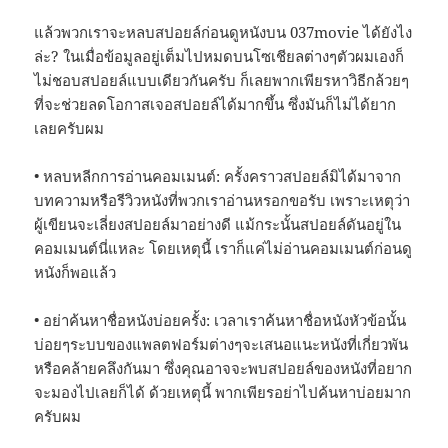
แล้วพวกเราจะหลบสปอยล์ก่อนดูหนังบน 037movie ได้ยังไง
ล่ะ? ในเมื่อข้อมูลอยู่เต็มไปหมดบนโซเชียลต่างๆตัวผมเองก็
ไม่ชอบสปอยล์แบบเดียวกันครับ ก็เลยพากเพียรหาวิธีกล้วยๆ
ที่จะช่วยลดโอกาสเจอสปอยล์ได้มากขึ้น ซึ่งมันก็ไม่ได้ยาก
เลยครับผม
• หลบหลีกการอ่านคอมเมนต์: ครั้งคราวสปอยล์มิได้มาจาก
บทความหรือรีวิวหนังที่พวกเราอ่านหรอกขอรับ เพราะเหตุว่า
ผู้เขียนจะเลี่ยงสปอยล์มาอย่างดี แม้กระนั้นสปอยล์ดันอยู่ใน
คอมเมนต์นี่แหละ โดยเหตุนี้ เราก็แค่ไม่อ่านคอมเมนต์ก่อนดู
หนังก็พอแล้ว
• อย่าค้นหาชื่อหนังบ่อยครั้ง: เวลาเราค้นหาชื่อหนังหัวข้อนั้น
บ่อยๆระบบของแพลตฟอร์มต่างๆจะเสนอแนะหนังที่เกี่ยวพัน
หรือคล้ายคลึงกันมา ซึ่งคุณอาจจะพบสปอยล์ของหนังที่อยาก
จะมองไปเลยก็ได้ ด้วยเหตุนี้ พากเพียรอย่าไปค้นหาบ่อยมาก
ครับผม