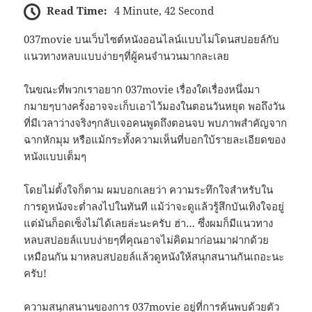
Read Time:
4 Minute, 42 Second
037movie บนเว็บไซต์หนังออนไลน์แบบไม่โดนสปอยล์กับ
แนวทางหลบแบบง่ายๆที่ผู้คนจำนวนมากละเลย
ในขณะที่พวกเราอยาก 037movie เรื่องใดเรื่องหนึ่งมา
กมายๆบางครั้งอาจจะเก็บเอาไว้มองในตอนวันหยุด พอถึงวัน
ที่มีเวลาว่างจริงๆกลับเจอคนพูดถึงตอนจบ พบภาพสำคัญจาก
ฉากหักมุม หรือแม้กระทั้งความเห็นที่บอกใบ้รายละเอียดของ
หนังแบบเต็มๆ
โดยไม่ตั้งใจก็ตาม ผมบอกเลยว่า ความระทึกใจสำหรับใน
การดูหนังจะต่ำลงไปในทันที แม้ว่าจะดูแล้วรู้สึกบันเทิงใจอยู่
แต่มันก็อดเซ็งไม่ได้เลยล่ะนะครับ ฮ่า… ซึ่งผมก็มีแนวทาง
หลบสปอยล์แบบง่ายๆที่คุณอาจไม่คิดมาก่อนมาฝากด้วย
เหมือนกัน มาหลบสปอยล์แล้วดูหนังให้สนุกสนานกันเถอะนะ
ครับ!
ความสนุกสนานของการ 037movie อยู่ที่การค้นพบด้วยตัว