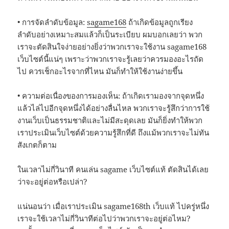
• การจัดลำดับข้อมูล:
sagame168
ถ้าเกิดข้อมูลถูกเรียง
ลำดับอย่างเหมาะสมแล้วก็เป็นระเบียบ ผมบอกเลยว่า พวก
เราจะตัดสินใจง่ายอย่างยิ่งว่าพวกเราจะใช้งาน sagame168
เว็บไซต์นี้แน่ๆ เพราะว่าพวกเราจะรู้เลยว่าควรมองอะไรถัด
ไป ควรเช็กอะไรจากที่ไหน มันก็ทำให้ใช้งานง่ายขึ้น
• ความต่อเนื่องของการมองเห็น: ถ้าเกิดเรามองจากจุดหนึ่ง
แล้วไล่ไปอีกจุดหนึ่งได้อย่างลื่นไหล พวกเราจะรู้สึกว่าการใช้
งานเว็บเป็นธรรมชาติและไม่มีสะดุดเลย มันก็ยิ่งทำให้พวก
เราประเมินเว็บไซต์ด้วยความรู้สึกที่ดี ถึงแม้พวกเราจะไม่ทัน
สังเกตก็ตาม
ในเวลาไม่กี่วินาที คนเล่น sagame เว็บไซต์แท้ ตัดสินได้เลย
ว่าจะอยู่ต่อหรือเปล่า?
แน่นอนว่า เมื่อเราประเมิน sagame168th เว็บแท้ ไปครู่หนึ่ง
เราจะใช้เวลาไม่กี่วินาทีต่อไปว่าพวกเราจะอยู่ต่อไหม?