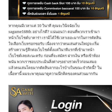
หากคุณมีเวลาแค่ 10 วินาที คุณจะวินิจฉัยเว็บ
sagame168th อย่างไรดี? แน่นอนว่า ตอนที่พวกเราเข้ามา
หน้าเว็บไซต์บาคาร่า เรามิได้ใช้เวลาเยอะมากในการตัดสิน
ใจเลือกเว็บหรอกขอรับ เนื่องจากว่าคนเล่นส่วนใหญ่จะเริ่ม
สร้างความรู้สึกต่อเว็บไซต์ตั้งแต่วินาทีแรกที่เข้ามาหน้า
เว็บไซต์เลยล่ะนะครับ ก่อนที่จะสมัคร ฝากเงิน หรือเข้าห้อง
พนัน พวกเราชอบประเมินสิ่งต่างๆอย่างรวดเร็วก่อนเสมอ
แล้วคนเล่นโดยมากตัดสินจากอะไรบ้างในขณะจำกัดนี้? ใน
เนื้อหานี้ ผมจะพาคุณมาดูความนึกคิดของคนส่วนมากกัน