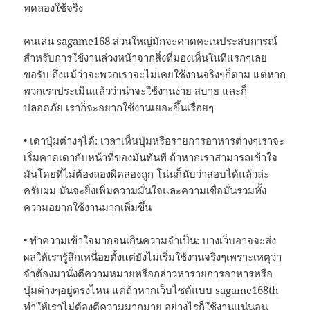
ทดลองใช้จริง
คนเล่น sagame168 ส่วนใหญ่มักจะคาดคะเนประสบการณ์
สำหรับการใช้งานล่วงหน้าจากสิ่งที่มองเห็นในทีแรกๆเลย
ขอรับ ถึงแม้ว่าจะพวกเราจะไม่เคยใช้งานจริงๆก็ตาม แต่หาก
พวกเราประเมินแล้วว่าน่าจะใช้งานง่าย สบาย และก็
ปลอดภัย เราก็จะอยากใช้งานเยอะขึ้นเรื่อยๆ
• เดาปุ่มต่างๆได้: เวลาเห็นปุ่มหรือรายการอาหารต่างๆเราจะ
เริ่มคาดเดากับหน้าที่ของมันทันที ถ้าหากเราสามารถเข้าใจ
มันโดยที่ไม่ต้องลองผิดลองถูก โน่นก็นับว่าสอบได้แล้วล่ะ
ครับผม มันจะยิ่งเพิ่มความมั่นใจและความเชื่อมั่นรวมทั้ง
ความอยากใช้งานมากเพิ่มขึ้น
• ทำความเข้าใจมากจนเกินความจำเป็น: บางเว็บอาจจะส่ง
ผลให้เรารู้สึกเหนื่อยตั้งแต่ยังไม่เริ่มใช้งานจริงๆเพราะเหตุว่า
จำต้องมานั่งตีความหมายหรือกล่าวหารายการอาหารหรือ
ปุ่มต่างๆอยู่ตรงไหน แต่ถ้าหากเว็บไซต์แบบ sagame168th
ทำให้เราไม่ต้องตีความมากมาย อย่างไรก็ใช้งานแน่นอน