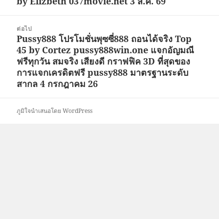
by Elizbeth 037movie.net 3 ส.ค. 69
ต่อไป
Pussy888 โปรโมชั่นพุซซี่888 ถอนได้จริง Top
เรื่อง
45 by Cortez pussy888win.one แจกอัญมณี
ต่อ
ฟรีทุกวัน สมจริง เสียงดี กราฟฟิค 3D ที่สุดของ
ไป:
การแจกเครดิตฟรี pussy888 มาตรฐานระดับ
สากล 4 กรกฎาคม 26
ภูมิใจนำเสนอโดย WordPress