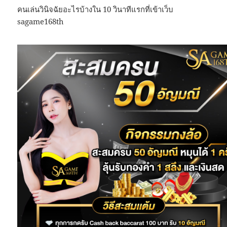
คนเล่นวินิจฉัยอะไรบ้างใน 10 วินาทีแรกที่เข้าเว็บ
sagame168th