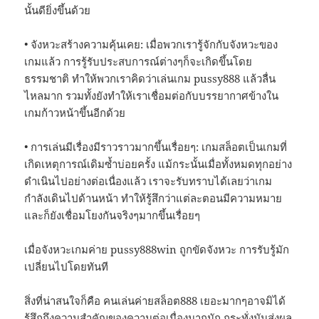
นั้นดียิ่งขึ้นด้วย
• จังหวะสร้างความคุ้นเคย: เมื่อพวกเรารู้จักกับจังหวะของ
เกมแล้ว การรู้รับประสบการณ์ต่างๆก็จะเกิดขึ้นโดย
ธรรมชาติ ทำให้พวกเราคิดว่าเล่นเกม pussy888 แล้วลื่น
ไหลมาก รวมทั้งยังทำให้เราเชื่อมต่อกับบรรยากาศข้างใน
เกมก้าวหน้าขึ้นอีกด้วย
• การเล่นมีเรื่องมีราวราวมากขึ้นเรื่อยๆ: เกมสล็อตเป็นเกมที่
เกิดเหตุการณ์เดิมซ้ำบ่อยครั้ง แม้กระนั้นเมื่อทั้งหมดทุกอย่าง
ดำเนินไปอย่างต่อเนื่องแล้ว เราจะรับทราบได้เลยว่าเกม
กำลังเดินไปด้านหน้า ทำให้รู้สึกว่าแต่ละตอนมีความหมาย
และก็ยังเชื่อมโยงกันจริงๆมากขึ้นเรื่อยๆ
เมื่อจังหวะเกมค่าย pussy888win ถูกขัดจังหวะ การรับรู้มัก
เปลี่ยนไปโดยทันที
สิ่งที่น่าสนใจก็คือ คนเล่นค่ายสล็อต888 เยอะมากๆอาจมิได้
รู้สึกถึงความสำคัญของความต่อเนื่องมากนัก กระทั่งมันส่งผล