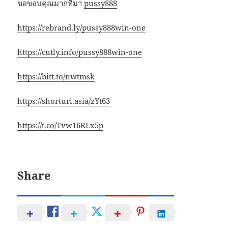
ขอขอบคุณมากที่มา
pussy888
https://rebrand.ly/pussy888win-one
https://cutly.info/pussy888win-one
https://bitt.to/nwtmsk
https://shorturl.asia/zYt63
https://t.co/Tvw16RLx5p
Share