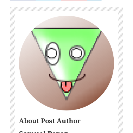
About Post Author