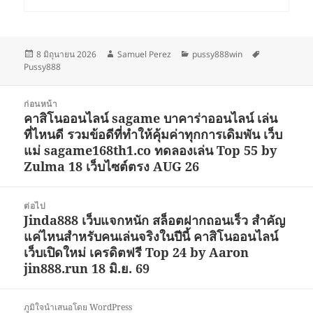
เขียน
ผู้
หมวด
ป้าย
8 มิถุนายน 2026
Samuel Perez
pussy888win
เมื่อ
เขียน
หมู่
กำกับ
Pussy888
แนะแนว
ก่อนหน้า
เรื่อง
คาสิโนออนไลน์ sagame บาคาร่าออนไลน์ เล่น
เรื่อง
ที่ไหนดี รวมข้อดีที่ทำให้คุ้มค่าทุกการเดิมพัน เว็บ
ก่อน
แม่ sagame168th1.co ทดลองเล่น Top 55 by
หน้า:
Zulma 18 เว็บไซต์ตรง AUG 26
ต่อไป
Jinda888 เว็บแจกหนัก สล็อตฝากถอนเร็ว สำคัญ
เรื่อง
แค่ไหนสำหรับคนเล่นจริงในปีนี้ คาสิโนออนไลน์
ต่อ
เว็บเปิดใหม่ เครดิตฟรี Top 24 by Aaron
ไป:
jin888.run 18 มิ.ย. 69
ภูมิใจนำเสนอโดย WordPress