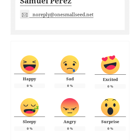
Samuel Perez
noreply@onesmallseed.net
Happy
Sad
Excited
0
%
0
%
0
%
Sleepy
Angry
Surprise
0
%
0
%
0
%