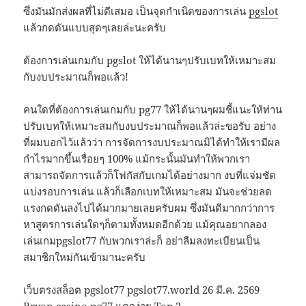
ซึ่งมันมักส่งผลที่ไม่ดีเสมอ เป็นจุดกำเนิดของการเล่น
pgslot
แล้วกดดันแบบสุดๆเลยล่ะนะครับ
ต้องการเล่นเกมกับ pgslot ให้ได้นานๆปรับเบทให้เหมาะสม
กับงบประมาณก็พอแล้ว!
คนใดที่ต้องการเล่นเกมกับ pg77 ให้ได้นานๆผมชี้แนะให้ท่าน
ปรับเบทให้เหมาะสมกับงบประมาณก็พอแล้วล่ะขอรับ อย่าง
ที่ผมบอกไว้แล้วว่า การจัดการงบประมาณมิได้ทำให้เรามีผล
กำไรมากขึ้นเรื่อยๆ 100% แม้กระนั้นมันทำให้พวกเรา
สามารถจัดการแล้วก็โฟกัสกับเกมได้อย่างมาก งบที่แจ่มชัด
แบ่งรอบการเล่น แล้วก็เลือกเบทให้เหมาะสม มันจะช่วยลด
แรงกดดันลงไปได้มากมายเลยครับผม ซึ่งมันดีมากกว่าการ
หาสูตรการเล่นใดๆก็ตามทั้งหมดอีกด้วย แม้คุณอยากลอง
เล่นเกมpgslot77 กับพวกเราล่ะก็ อย่าลืมลงทะเบียนเป็น
สมาชิกใหม่กันเข้ามานะครับ
เว็บตรงสล็อต pgslot77 pgslot77.world 26 มี.ค. 2569
Bryon casino pg77 แตกง่าย Top 2