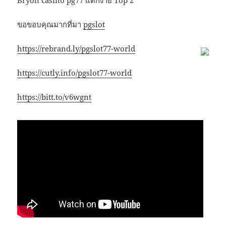
ขอขอบคุณมากที่มา
pgslot
https://rebrand.ly/pgslot77-world
https://cutly.info/pgslot77-world
https://bitt.to/v6wgnt