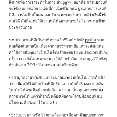
สิ่งแรกที่พวกเราจะทำในการเล่น pg77 เลยก็คือ การแยกงบที่
จะใช้เล่นออกมาจากเงินที่ดำเนินชีวิตก่อน ฐานรากการเล่นที่
ดีคือการไม่บีบคั้นตนเองครับ หากพวกเราทราบดีว่าเงินนี้ใช้
เล่นได้ มันก็จะก่อให้เราเล่นได้อย่างสบายใจ ไม่กระทบชีวิต
ประจำวันด้วย
• งบประมาณที่ดีเป็นงบที่หายแล้วชีวิตยังปกติ:
pgslot
หาก
คุณต้องลุ้นทุกสปินเนื่องจากกลัวว่าหากเสียแล้วจะส่งผลต่อ
ค่าใช้จ่ายอื่นๆอย่างงี้มันไม่ใช่แล้วล่ะขอรับ งบประมาณนี้บาง
ครั้งอาจจะยังไม่เหมาะสมจะใช้สำหรับในการเล่นpg77 จริงๆ
ถ้าเล่นแบบงี้ยังไงก็ไม่นาน แถมเครียดด้วย
• อย่าผูกความหวังกับงบประมาณมากจนเกินไป: การตั้งเป้า
ว่าจะมีผลให้ได้เกิดเรื่องที่ดีครับ แต่ว่ามันก็สร้างแรงกดดัน
โดยไม่ได้คาดคิดด้วยเช่นกัน เพราะฉะนั้น คุณสามารถตั้ง
ความหวังได้ แต่ว่าก็จำเป็นต้องเผื่อดวงใจรับมือตอนที่มัน
มิได้ตามที่หวังเอาไว้ด้วยครับ
• ยิ่งงบประมาณชัด ยิ่งตกลงใจง่าย: เมื่อคุณมีขอบเขตการ