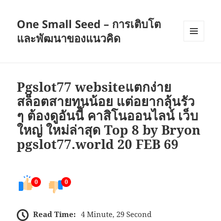
One Small Seed – การเติบโต
และพัฒนาของแนวคิด
เมนู
และวิด
เจ็ต
Pgslot77 websiteแตกง่าย
สล็อตสายทุนน้อย แต่อยากลุ้นรัว
ๆ ต้องดูอันนี้ คาสิโนออนไลน์ เว็บ
ใหญ่ ใหม่ล่าสุด Top 8 by Bryon
pgslot77.world 20 FEB 69
0
0
Read Time:
4 Minute, 29 Second