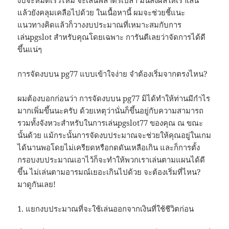
แล้วยังคลุมเคลือไปด้วย ในเนื้อหานี้ ผมจะช่วยชี้แนะ
แนวทางคิดแล้วก็วางงบประมาณที่เหมาะสมกับการ
เล่นpgslot สำหรับคุณโดยเฉพาะ การันตีเลยว่าจัดการได้ดี
ขึ้นแน่ๆ
การจัดงบบน pg77 แบบเข้าใจง่าย จำต้องเริ่มจากตรงไหน?
ผมต้องบอกก่อนว่า การจัดงบบน pg77 มิได้ทำให้ท่านมีกำไร
มากเพิ่มขึ้นนะครับ ด้วยเหตุว่านั่นก็ขึ้นอยู่กับความสามารถ
รวมทั้งจังหวะสำหรับในการเล่นpgslot77 ของคุณ ณ ขณะ
นั้นด้วย แม้กระนั้นการจัดงบประมาณจะช่วยให้คุณอยู่ในเกม
ได้นานพอโดยไม่เครียดหรือกดดันเหลือเกิน และก็การตั้ง
กรอบงบประมาณเอาไว้ก็จะทำให้พวกเราเล่นตามแผนได้ดี
ขึ้น ไม่เล่นตามอารมณ์เยอะเกินไปด้วย จะต้องเริ่มที่ไหน?
มาดูกันเลย!
1. แยกงบประมาณที่จะใช้เล่นออกจากเงินที่ใช้ชีวิตก่อน